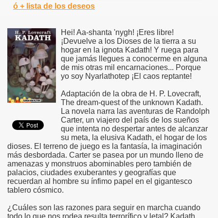
ó + lista de los deseos
Hei! Aa-shanta 'nygh! ¡Eres libre!
¡Devuelve a los Dioses de la tierra a su
hogar en la ignota Kadath! Y ruega para
que jamás llegues a conocerme en alguna
de mis otras mil encarnaciones... Porque
yo soy Nyarlathotep ¡El caos reptante!
Adaptación de la obra de H. P. Lovecraft,
The dream-quest of the unknown Kadath.
La novela narra las aventuras de Randolph
Carter, un viajero del país de los sueños
que intenta no despertar antes de alcanzar
su meta, la elusiva Kadath, el hogar de los
dioses. El terreno de juego es la fantasía, la imaginación
más desbordada. Carter se pasea por un mundo lleno de
amenazas y monstruos abominables pero también de
palacios, ciudades exuberantes y geografías que
recuerdan al hombre su ínfimo papel en el gigantesco
tablero cósmico.
¿Cuáles son las razones para seguir en marcha cuando
todo lo que nos rodea resulta terrorífico y letal? Kadath