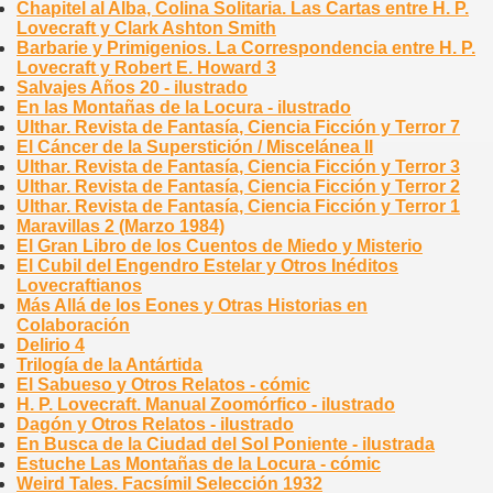
Chapitel al Alba, Colina Solitaria. Las Cartas entre H. P.
Lovecraft y Clark Ashton Smith
Barbarie y Primigenios. La Correspondencia entre H. P.
Lovecraft y Robert E. Howard 3
Salvajes Años 20 - ilustrado
En las Montañas de la Locura - ilustrado
Ulthar. Revista de Fantasía, Ciencia Ficción y Terror 7
El Cáncer de la Superstición / Miscelánea II
Ulthar. Revista de Fantasía, Ciencia Ficción y Terror 3
Ulthar. Revista de Fantasía, Ciencia Ficción y Terror 2
Ulthar. Revista de Fantasía, Ciencia Ficción y Terror 1
Maravillas 2 (Marzo 1984)
El Gran Libro de los Cuentos de Miedo y Misterio
El Cubil del Engendro Estelar y Otros Inéditos
Lovecraftianos
Más Allá de los Eones y Otras Historias en
Colaboración
Delirio 4
Trilogía de la Antártida
El Sabueso y Otros Relatos - cómic
H. P. Lovecraft. Manual Zoomórfico - ilustrado
Dagón y Otros Relatos - ilustrado
En Busca de la Ciudad del Sol Poniente - ilustrada
Estuche Las Montañas de la Locura - cómic
Weird Tales. Facsímil Selección 1932