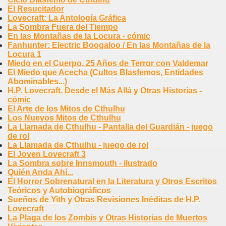
El Resucitador
Lovecraft: La Antología Gráfica
La Sombra Fuera del Tiempo
En las Montañas de la Locura - cómic
Fanhunter: Electric Boogaloo / En las Montañas de la
Locura 1
Miedo en el Cuerpo. 25 Años de Terror con Valdemar
El Miedo que Acecha (Cultos Blasfemos, Entidades
Abominables...)
H.P. Lovecraft. Desde el Más Allá y Otras Historias -
cómic
El Arte de los Mitos de Cthulhu
Los Nuevos Mitos de Cthulhu
La Llamada de Cthulhu - Pantalla del Guardián - juego
de rol
La Llamada de Cthulhu - juego de rol
El Joven Lovecraft 3
La Sombra sobre Innsmouth - ilustrado
Quién Anda Ahí...
El Horror Sobrenatural en la Literatura y Otros Escritos
Teóricos y Autobiográficos
Sueños de Yith y Otras Revisiones Inéditas de H.P.
Lovecraft
La Plaga de los Zombis y Otras Historias de Muertos