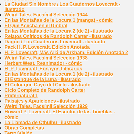
La Ciudad Sin Nombre / Los Cuadernos Lovecraft -
ilustrado
Weird Tales. Facsímil Selección 1944
En las Montañas de la Locura 1 (manga) - cómic
El Que Acecha en el Umbral
En las Montañas de la Locura 2 (de 2) - ilustrado
Relatos Oníricos de Randolph Carter - ilustrado
Dagón / Los Cuadernos Lovecraft - ilustrado
Pack H. P. Lovecraft. Edición Anotada
H. P. Lovecraft, Más Allá de Arkham. Edición Anotada 2
Weird Tales. Facsímil Selección 1938
Herbert West. Reanimador - cómic
H. P. Lovecraft. Ensayos Literarios
En las Montañas de la Locura 1 (de 2) - ilustrado
El Estanque de la Luna - ilustrado
El Color que Cayó del Cielo - ilustrado
Ciclo Completo de Randolph Carter
Preternatural 1
Paisajes y Apariciones - ilustrado
Weird Tales. Facsímil Selección 1929
Howard P. Lovecraft. El Escritor de las Tinieblas -
cómic
La Llamada de Cthulhu - ilustrado
Obras Completas
TerrorVisión