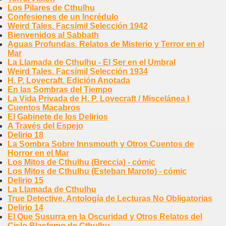
Los Pilares de Cthulhu
Confesiones de un Incrédulo
Weird Tales. Facsímil Selección 1942
Bienvenidos al Sabbath
Aguas Profundas. Relatos de Misterio y Terror en el
Mar
La Llamada de Cthulhu - El Ser en el Umbral
Weird Tales. Facsímil Selección 1934
H. P. Lovecraft. Edición Anotada
En las Sombras del Tiempo
La Vida Privada de H. P. Lovecraft / Miscelánea I
Cuentos Macabros
El Gabinete de los Delirios
A Través del Espejo
Delirio 18
La Sombra Sobre Innsmouth y Otros Cuentos de
Horror en el Mar
Los Mitos de Cthulhu (Breccia) - cómic
Los Mitos de Cthulhu (Esteban Maroto) - cómic
Delirio 15
La Llamada de Cthulhu
True Detective. Antología de Lecturas No Obligatorias
Delirio 14
El Que Susurra en la Oscuridad y Otros Relatos del
Ciclo Blasfemo de Cthulhu