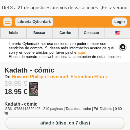
Del 3 a 21 de agosto estaremos de vacaciones. ¡Feliz verano!
Librería Cyberdark
Login
Inicio
Buscar
Carrito
Contacto
Librería Cyberdark.net usa cookies para poder ofrecer sus
servicios de compra. Si desea más información acerca de qué
son y en qué le afectan por favor pinche
aquí
.
El uso de nuestro sitio web implica la aceptación de estas cookies.
Kadath - cómic
De
Howard Phillips Lovecraft
,
Florentino Flórez
19.95 €
18.95 €
Kadath - cómic
ISBN: 9788418320408 | 210 páginas | Tapa dura, color | Ed. Diábolo | 0.60
kg
añadir (disp. en 7 días)