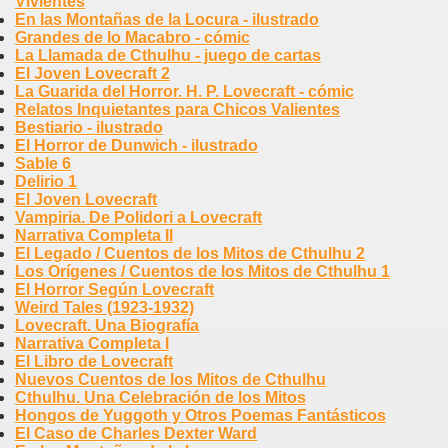
Vivientes
En las Montañas de la Locura - ilustrado
Grandes de lo Macabro - cómic
La Llamada de Cthulhu - juego de cartas
El Joven Lovecraft 2
La Guarida del Horror. H. P. Lovecraft - cómic
Relatos Inquietantes para Chicos Valientes
Bestiario - ilustrado
El Horror de Dunwich - ilustrado
Sable 6
Delirio 1
El Joven Lovecraft
Vampiria. De Polidori a Lovecraft
Narrativa Completa II
El Legado / Cuentos de los Mitos de Cthulhu 2
Los Orígenes / Cuentos de los Mitos de Cthulhu 1
El Horror Según Lovecraft
Weird Tales (1923-1932)
Lovecraft. Una Biografía
Narrativa Completa I
El Libro de Lovecraft
Nuevos Cuentos de los Mitos de Cthulhu
Cthulhu. Una Celebración de los Mitos
Hongos de Yuggoth y Otros Poemas Fantásticos
El Caso de Charles Dexter Ward