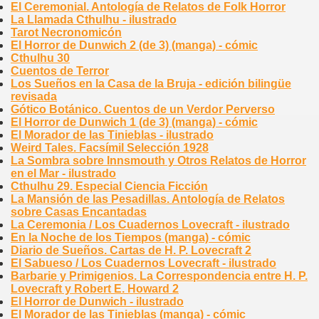
El Ceremonial. Antología de Relatos de Folk Horror
La Llamada Cthulhu - ilustrado
Tarot Necronomicón
El Horror de Dunwich 2 (de 3) (manga) - cómic
Cthulhu 30
Cuentos de Terror
Los Sueños en la Casa de la Bruja - edición bilingüe
revisada
Gótico Botánico. Cuentos de un Verdor Perverso
El Horror de Dunwich 1 (de 3) (manga) - cómic
El Morador de las Tinieblas - ilustrado
Weird Tales. Facsímil Selección 1928
La Sombra sobre Innsmouth y Otros Relatos de Horror
en el Mar - ilustrado
Cthulhu 29. Especial Ciencia Ficción
La Mansión de las Pesadillas. Antología de Relatos
sobre Casas Encantadas
La Ceremonia / Los Cuadernos Lovecraft - ilustrado
En la Noche de los Tiempos (manga) - cómic
Diario de Sueños. Cartas de H. P. Lovecraft 2
El Sabueso / Los Cuadernos Lovecraft - ilustrado
Barbarie y Primigenios. La Correspondencia entre H. P.
Lovecraft y Robert E. Howard 2
El Horror de Dunwich - ilustrado
El Morador de las Tinieblas (manga) - cómic