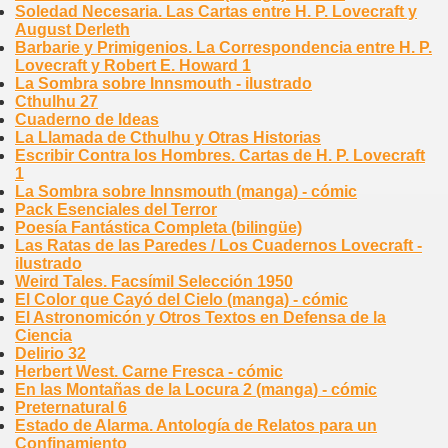
Soledad Necesaria. Las Cartas entre H. P. Lovecraft y
August Derleth
Barbarie y Primigenios. La Correspondencia entre H. P.
Lovecraft y Robert E. Howard 1
La Sombra sobre Innsmouth - ilustrado
Cthulhu 27
Cuaderno de Ideas
La Llamada de Cthulhu y Otras Historias
Escribir Contra los Hombres. Cartas de H. P. Lovecraft
1
La Sombra sobre Innsmouth (manga) - cómic
Pack Esenciales del Terror
Poesía Fantástica Completa (bilingüe)
Las Ratas de las Paredes / Los Cuadernos Lovecraft -
ilustrado
Weird Tales. Facsímil Selección 1950
El Color que Cayó del Cielo (manga) - cómic
El Astronomicón y Otros Textos en Defensa de la
Ciencia
Delirio 32
Herbert West. Carne Fresca - cómic
En las Montañas de la Locura 2 (manga) - cómic
Preternatural 6
Estado de Alarma. Antología de Relatos para un
Confinamiento