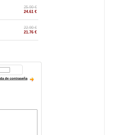
25.90 €
24.61 €
22.90 €
21.76 €
ida de contraseña