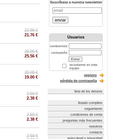
Suscríbase a nuestra newsletter
enviar
22.90 €
21.76 €
Usuarios
nombre/nick
26.90 €
contraseña
25.56 €
recordarme en este
equipo
20.00 €
registro
19.00 €
pérdida de contraseña
lista de los deseos
2.50 €
2.38 €
listado completo
seguimiento
2.50 €
condiciones de venta
2.38 €
preguntas más frecuentes
nosotros
contacto
2.50 €
aviso legal y privacidad