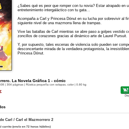
¿Sabes qué es peor que romper con tu novia? Estar atrapado en u
entretenimiento intergaláctico con tu gata…
Acompaña a Carl y Princesa Dónut en su lucha por sobrevivir al fi
siguiente nivel de una maz­morra llena de trampas.
Vive las batallas de Carl mientras se abre paso a golpes vestido c
zoncillos de corazones gracias al dinámico arte de Laurel Pursuit.
Y, por supuesto, tales escenas de violen­cia solo pueden ser comp
desconcertante mirada de la verdadera protagonista, la irresistibl
Princesa Dónut.
rrero. La Novela Gráfica 1 - cómic
408
| 304 páginas | Rústica pequeña con solapas, color | 0.80 kg
€
Dis
dos
 de Carl / Carl el Mazmorrero 2
l carrito
(envío en 72 horas hábiles)