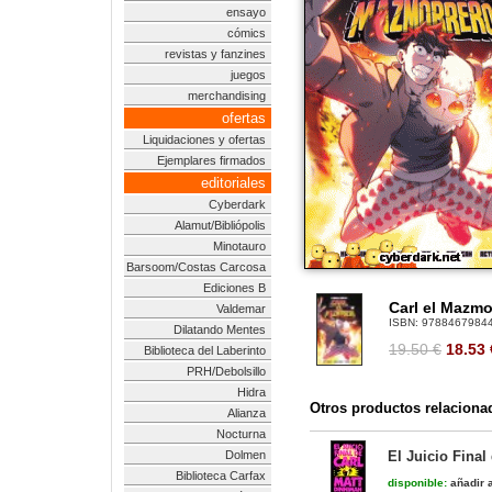
ensayo
cómics
revistas y fanzines
juegos
merchandising
ofertas
Liquidaciones y ofertas
Ejemplares firmados
editoriales
Cyberdark
Alamut/Bibliópolis
Minotauro
Barsoom/Costas Carcosa
Ediciones B
Carl el Mazmo
Valdemar
ISBN:
9788467984
Dilatando Mentes
19.50 €
18.53
Biblioteca del Laberinto
PRH/Debolsillo
Hidra
Otros productos relaciona
Alianza
Nocturna
Dolmen
El Juicio Final
Biblioteca Carfax
disponible:
añadir a