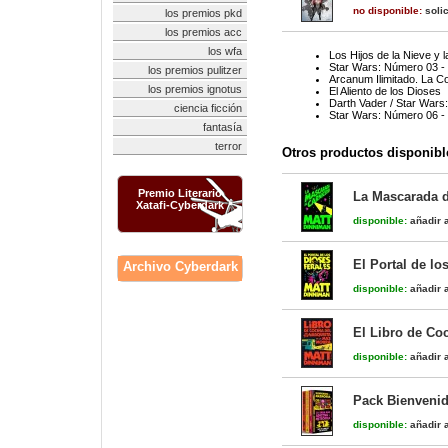
no disponible:
solic
los premios pkd
los premios acc
los wfa
Los Hijos de la Nieve y 
Star Wars: Número 03 -
los premios pulitzer
Arcanum Ilimitado. La C
los premios ignotus
El Aliento de los Dioses
Darth Vader / Star Wars
ciencia ficción
Star Wars: Número 06 -
fantasía
terror
Otros productos disponibl
Premio Literario
La Mascarada d
Xatafi-Cyberdark
disponible:
añadir a
El Portal de lo
Archivo Cyberdark
disponible:
añadir a
El Libro de Co
disponible:
añadir a
Pack Bienvenid
disponible:
añadir a