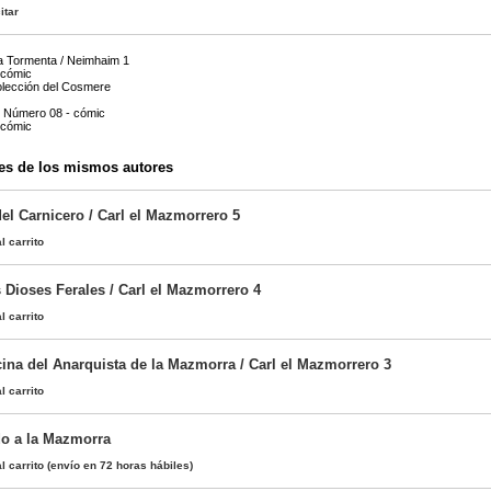
itar
la Tormenta / Neimhaim 1
 cómic
olección del Cosmere
: Número 08 - cómic
 cómic
es de los mismos autores
el Carnicero / Carl el Mazmorrero 5
l carrito
s Dioses Ferales / Carl el Mazmorrero 4
l carrito
cina del Anarquista de la Mazmorra / Carl el Mazmorrero 3
l carrito
o a la Mazmorra
l carrito
(envío en 72 horas hábiles)