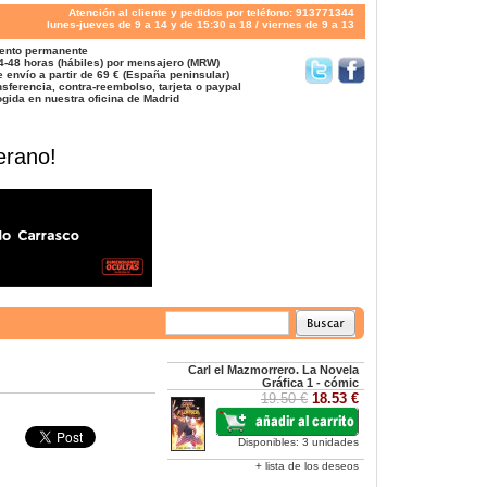
Atención al cliente y pedidos por teléfono: 913771344
lunes-jueves de 9 a 14 y de 15:30 a 18 / viernes de 9 a 13
ento permanente
4-48 horas (hábiles) por mensajero (MRW)
 envío a partir de 69 € (España peninsular)
sferencia, contra-reembolso, tarjeta o paypal
gida en nuestra oficina de Madrid
erano!
Carl el Mazmorrero. La Novela
Gráfica 1 - cómic
19.50 €
18.53 €
Disponibles: 3 unidades
+ lista de los deseos