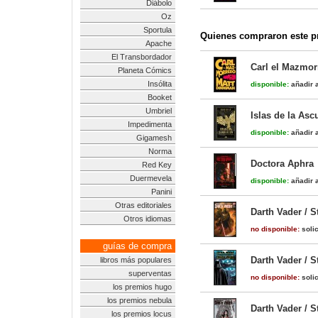
Diábolo
Oz
Sportula
Quienes compraron este pr
Apache
El Transbordador
Carl el Mazmor
Planeta Cómics
Insólita
disponible:
añadir a
Booket
Umbriel
Islas de la As
Impedimenta
disponible:
añadir a
Gigamesh
Norma
Doctora Aphra
Red Key
Duermevela
disponible:
añadir a
Panini
Otras editoriales
Darth Vader / 
Otros idiomas
no disponible:
solic
guías de compra
Darth Vader / 
libros más populares
superventas
no disponible:
solic
los premios hugo
los premios nebula
Darth Vader / 
los premios locus