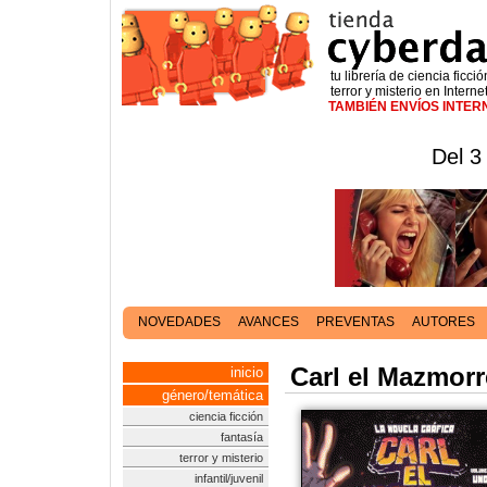
tu librería de ciencia ficció
terror y misterio en Interne
TAMBIÉN ENVÍOS INTE
Del 3
NOVEDADES
AVANCES
PREVENTAS
AUTORES
Carl el Mazmorr
inicio
género/temática
ciencia ficción
fantasía
terror y misterio
infantil/juvenil