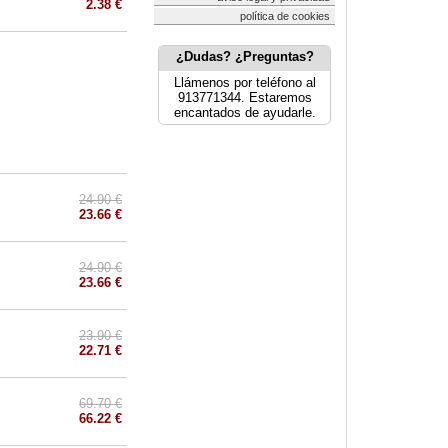
2.38 €
política de cookies
¿Dudas? ¿Preguntas?
Llámenos por teléfono al
913771344. Estaremos
encantados de ayudarle.
24.90 €
23.66 €
24.90 €
23.66 €
23.90 €
22.71 €
69.70 €
66.22 €