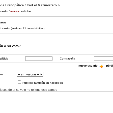
via Frenopática / Carl el Mazmorrero 6
carrito
/
avance:
solicitar
rero
l carrito
(envío en 72 horas hábiles)
ón o su voto?
e/Nick
Contraseña
nuevo usuario
pérd
ón
Publicar también en Facebook
 desea dejar su voto no rellene este campo