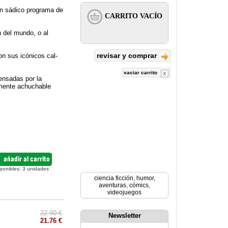
n sádico pro­grama de
n del mundo, o al
revisar y comprar
on sus icónicos cal­
vaciar carrito
ensadas por la
emente achu­chable
ponibles:
3
unidades
ciencia ficción
,
humor
,
aventuras
,
cómics
,
videojuegos
22.90 €
Newsletter
21.76 €