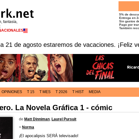
5% de descu
Entrega en 2
n, fantasía,
Sin gastos de
Pago por tran
t
También reco
RNACIONALES
 a 21 de agosto estaremos de vacaciones. ¡Feliz v
OPINIONES
T 15
T MES
T 2026
T HIST
MEDIA
ero. La Novela Gráfica 1 - cómic
de
Matt Dinniman
,
Laurel Pursuit
>
Norma
¡El apocalipsis SERÁ televisado!