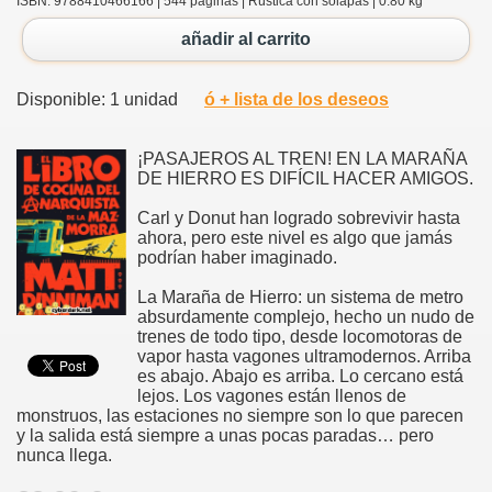
ISBN: 9788410466166 | 544 páginas | Rústica con solapas | 0.80 kg
añadir al carrito
Disponible: 1 unidad
ó + lista de los deseos
¡PASAJEROS AL TREN! EN LA MARAÑA
DE HIERRO ES DIFÍCIL HACER AMIGOS.
Carl y Donut han logrado sobrevivir hasta
ahora, pero este nivel es algo que jamás
podrían haber imaginado.
La Maraña de Hierro: un sistema de metro
absurdamente complejo, hecho un nudo de
trenes de todo tipo, desde locomotoras de
vapor hasta vagones ultramodernos. Arriba
es abajo. Abajo es arriba. Lo cercano está
lejos. Los vagones están llenos de
monstruos, las estaciones no siempre son lo que parecen
y la salida está siempre a unas pocas paradas… pero
nunca llega.