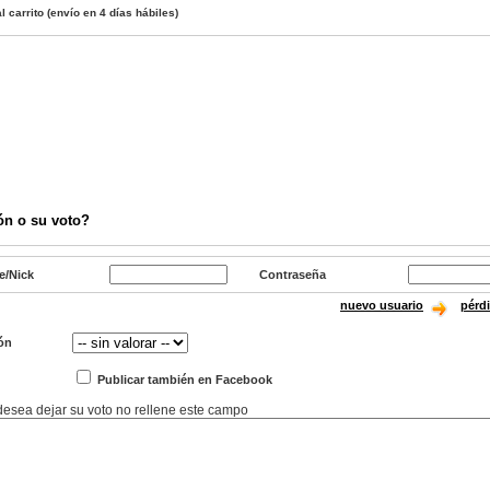
l carrito
(envío en 4 días hábiles)
ón o su voto?
e/Nick
Contraseña
nuevo usuario
pérd
ón
Publicar también en Facebook
 desea dejar su voto no rellene este campo