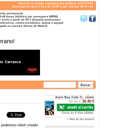
Atención al cliente y pedidos por teléfono: 913771344
lunes-jueves de 9 a 14 y de 15:30 a 18 / viernes de 9 a 13
ento permanente
4-48 horas (hábiles) por mensajero (MRW)
 envío a partir de 69 € (España peninsular)
sferencia, contra-reembolso, tarjeta o paypal
gida en nuestra oficina de Madrid
erano!
Astro Boy 3 (de 7) - cómic
32.00 €
30.40 €
Envío en 4 días hábiles
+ lista de los deseos
l poderoso robot creado