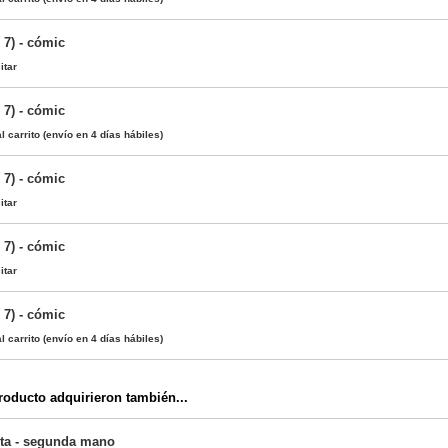
 7) - cómic
itar
 7) - cómic
l carrito
(envío en 4 días hábiles)
 7) - cómic
itar
 7) - cómic
itar
 7) - cómic
l carrito
(envío en 4 días hábiles)
oducto adquirieron también...
erta - segunda mano