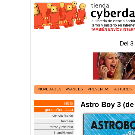
tu librería de ciencia ficció
terror y misterio en Interne
TAMBIÉN ENVÍOS INTE
Del 3
NOVEDADES
AVANCES
PREVENTAS
AUTORES
Astro Boy 3 (de
inicio
género/temática
ciencia ficción
fantasía
terror y misterio
infantil/juvenil