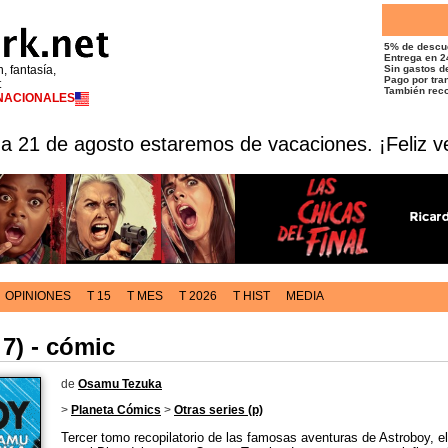
5% de descu
Entrega en 2
n, fantasía,
Sin gastos de
Pago por tran
t
También reco
RNACIONALES
 a 21 de agosto estaremos de vacaciones. ¡Feliz v
OPINIONES
T 15
T MES
T 2026
T HIST
MEDIA
 7) - cómic
de
Osamu Tezuka
>
Planeta Cómics
>
Otras series (p)
Tercer tomo recopilatorio de las famosas aventuras de Astroboy, e