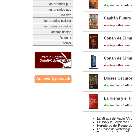
los premios pkd
disponible:
añadir a
los premios acc
los wfa
Capitán Futuro 
los premios pulitzer
no disponible:
solic
los premios ignotus
ciencia ficción
fantasía
Conan de Cimme
terror
no disponible:
solic
Premio Literario
Conan de Cimme
Xatafi-Cyberdark
no disponible:
solic
Dioses Oscuro
Archivo Cyberdark
disponible:
añadir a
La Hiena y el H
disponible:
añadir a
La Mirada del Vacío / Ar
El Oso y la Serpiente / 
Herederos del Recuerdo
La Colina de Watership