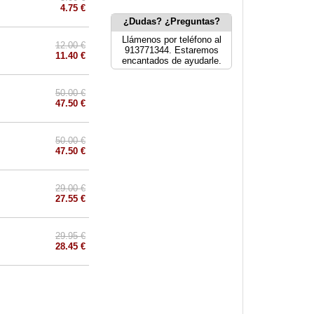
4.75 €
¿Dudas? ¿Preguntas?
Llámenos por teléfono al
12.00 €
913771344. Estaremos
11.40 €
encantados de ayudarle.
50.00 €
47.50 €
50.00 €
47.50 €
29.00 €
27.55 €
29.95 €
28.45 €