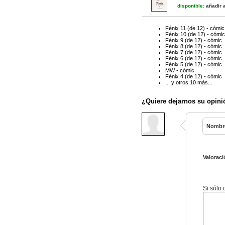
disponible:
añadir a
Fénix 11 (de 12) - cómic
Fénix 10 (de 12) - cómic
Fénix 9 (de 12) - cómic
Fénix 8 (de 12) - cómic
Fénix 7 (de 12) - cómic
Fénix 6 (de 12) - cómic
Fénix 5 (de 12) - cómic
MW - cómic
Fénix 4 (de 12) - cómic
... y otros 10 más...
¿Quiere dejarnos su opini
Nombr
Valoraci
Si sólo