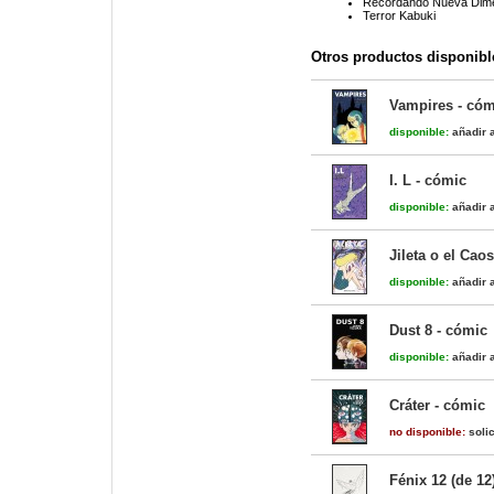
Recordando Nueva Dim
Terror Kabuki
Otros productos disponibl
Vampires - cóm
disponible:
añadir a
I. L - cómic
disponible:
añadir a
Jileta o el Cao
disponible:
añadir a
Dust 8 - cómic
disponible:
añadir a
Cráter - cómic
no disponible:
solic
Fénix 12 (de 12