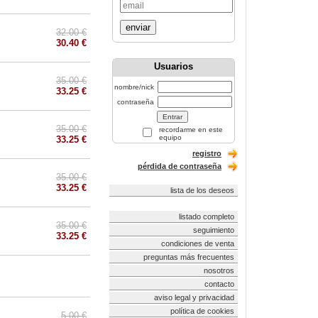
enviar
32.00 €
30.40 €
Usuarios
35.00 €
nombre/nick
33.25 €
contraseña
35.00 €
recordarme en este
equipo
33.25 €
registro
pérdida de contraseña
35.00 €
33.25 €
lista de los deseos
listado completo
35.00 €
seguimiento
33.25 €
condiciones de venta
preguntas más frecuentes
nosotros
contacto
aviso legal y privacidad
política de cookies
5.00 €