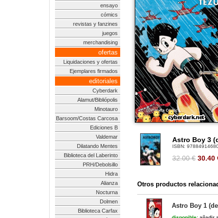
ensayo
cómics
revistas y fanzines
juegos
merchandising
ofertas
Liquidaciones y ofertas
Ejemplares firmados
editoriales
Cyberdark
Alamut/Bibliópolis
Minotauro
Barsoom/Costas Carcosa
Ediciones B
Valdemar
Astro Boy 3 (
Dilatando Mentes
ISBN:
9788491468
Biblioteca del Laberinto
32.00 €
30.40
PRH/Debolsillo
Hidra
Alianza
Otros productos relaciona
Nocturna
Dolmen
Astro Boy 1 (de
Biblioteca Carfax
disponible:
añadir a