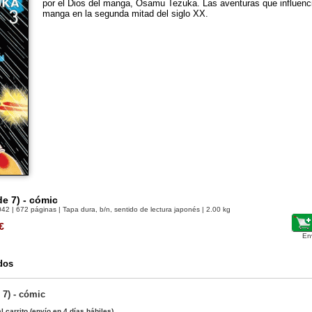
por el Dios del manga, Osamu Tezuka. Las aventuras que influencia
manga en la segunda mitad del siglo XX.
de 7) - cómic
042
| 672 páginas | Tapa dura, b/n, sentido de lectura japonés | 2.00 kg
€
En
dos
 7) - cómic
l carrito
(envío en 4 días hábiles)