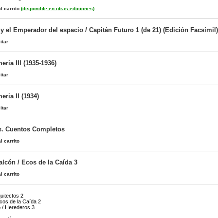
l carrito
(
disponible en otras ediciones
)
y el Emperador del espacio / Capitán Futuro 1 (de 21) (Edición Facsímil)
itar
ria III (1935-1936)
itar
ria II (1934)
itar
s. Cuentos Completos
l carrito
alcón / Ecos de la Caída 3
l carrito
quitectos 2
Ecos de la Caída 2
 / Herederos 3