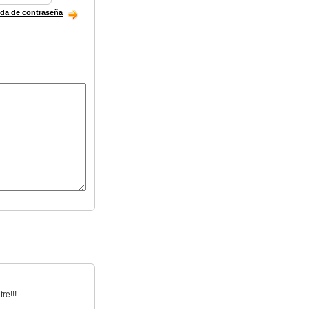
ida de contraseña
re!!!