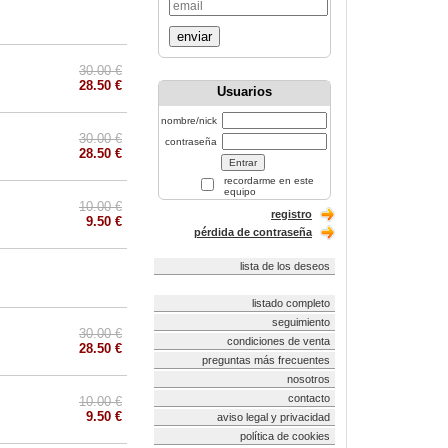
enviar
30.00 €
28.50 €
Usuarios
nombre/nick
30.00 €
contraseña
28.50 €
recordarme en este
equipo
10.00 €
registro
9.50 €
pérdida de contraseña
lista de los deseos
listado completo
seguimiento
30.00 €
condiciones de venta
28.50 €
preguntas más frecuentes
nosotros
contacto
10.00 €
9.50 €
aviso legal y privacidad
política de cookies