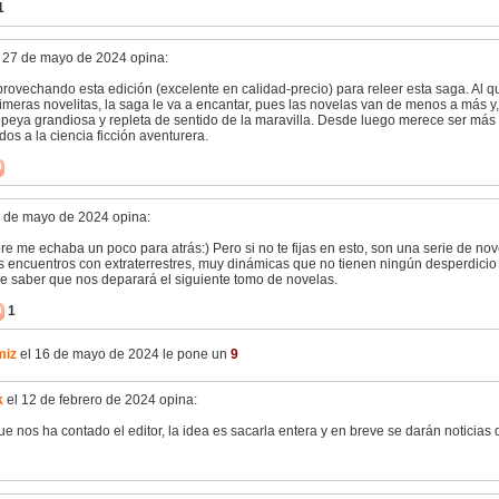
1
 27 de mayo de 2024 opina:
provechando esta edición (excelente en calidad-precio) para releer esta saga. Al 
imeras novelitas, la saga le va a encantar, pues las novelas van de menos a más y,
peya grandiosa y repleta de sentido de la maravilla. Desde luego merece ser más 
dos a la ciencia ficción aventurera.
 de mayo de 2024 opina:
e me echaba un poco para atrás:) Pero si no te fijas en esto, son una serie de nov
s encuentros con extraterrestres, muy dinámicas que no tienen ningún desperdicio y
e saber que nos deparará el siguiente tomo de novelas.
1
miz
el 16 de mayo de 2024 le pone un
9
k
el 12 de febrero de 2024 opina:
ue nos ha contado el editor, la idea es sacarla entera y en breve se darán noticias