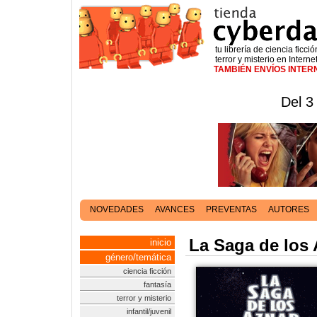
tu librería de ciencia ficció
terror y misterio en Interne
TAMBIÉN ENVÍOS INTE
Del 3
NOVEDADES
AVANCES
PREVENTAS
AUTORES
La Saga de los 
inicio
género/temática
ciencia ficción
fantasía
terror y misterio
infantil/juvenil