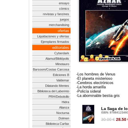
ensayo
cómics
revistas y fanzines
juegos
merchandising
ofertas
Liquidaciones y ofertas
Ejemplares firmados
editoriales
Cyberdark
Alamut/Bibliópolis
Minotauro
Barsoom/Costas Carcosa
-Los hombres de Venus
Ediciones B
-El planeta misterioso
Valdemar
-Cerebros electrónicos
Dilatando Mentes
-La horda amarilla
-Policía sideral
Biblioteca del Laberinto
-La abominable bestia gris
PRH/Debolsillo
Hidra
Alianza
La Saga de lo
ISBN:
9788412346
Nocturna
Dolmen
30.00 €
28.50
Biblioteca Carfax