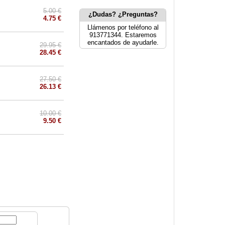
5.00 €
¿Dudas? ¿Preguntas?
4.75 €
Llámenos por teléfono al
913771344. Estaremos
encantados de ayudarle.
29.95 €
28.45 €
27.50 €
26.13 €
10.00 €
9.50 €