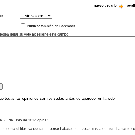
nuevo usuario
pérd
ón
Publicar también en Facebook
 desea dejar su voto no rellene este campo
ue todas las opiniones son revisadas antes de aparecer en la web.
..
el 21 de junio de 2024 opina:
ue cuesta el libro ya podian haberse trabajado un poco mas la edicion, bastante cut