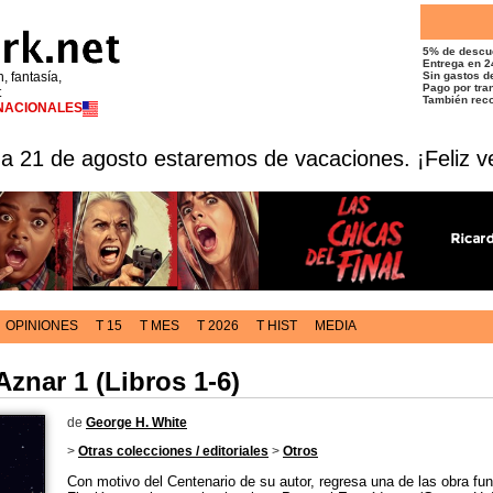
5% de descu
Entrega en 2
n, fantasía,
Sin gastos de
Pago por tran
t
También reco
RNACIONALES
 a 21 de agosto estaremos de vacaciones. ¡Feliz v
OPINIONES
T 15
T MES
T 2026
T HIST
MEDIA
Aznar 1 (Libros 1-6)
de
George H. White
>
Otras colecciones / editoriales
>
Otros
Con motivo del Centenario de su autor, regresa una de las obra fu