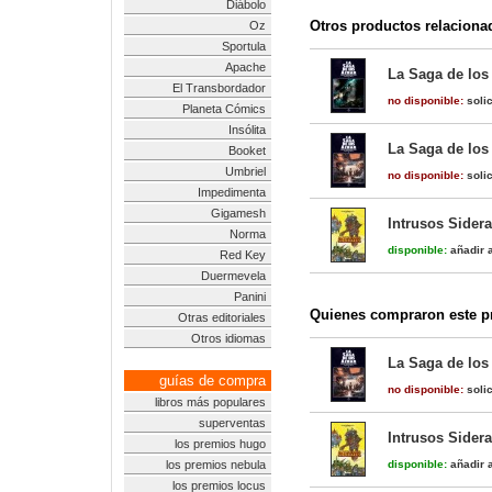
Diábolo
Otros productos relaciona
Oz
Sportula
Apache
La Saga de los 
El Transbordador
no disponible:
solic
Planeta Cómics
Insólita
La Saga de los 
Booket
Umbriel
no disponible:
solic
Impedimenta
Gigamesh
Intrusos Sidera
Norma
disponible:
añadir a
Red Key
Duermevela
Panini
Quienes compraron este pr
Otras editoriales
Otros idiomas
La Saga de los 
guías de compra
no disponible:
solic
libros más populares
superventas
Intrusos Sidera
los premios hugo
los premios nebula
disponible:
añadir a
los premios locus