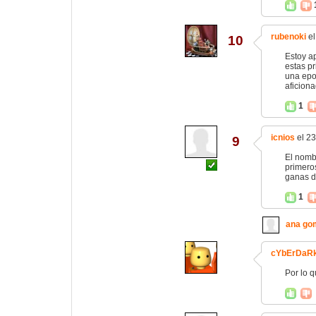
rubenoki
el
10
Estoy a
estas pr
una epo
aficiona
1
icnios
el 23
9
El nombr
primero
ganas d
1
ana go
cYbErDaR
Por lo q