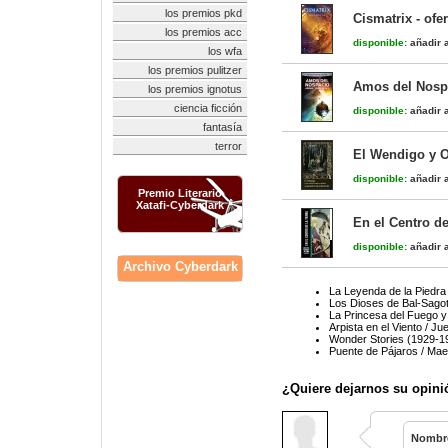
los premios pkd
Cismatrix - of
los premios acc
disponible:
añadir a
los wfa
los premios pulitzer
Amos del Nospa
los premios ignotus
ciencia ficción
disponible:
añadir a
fantasía
terror
El Wendigo y O
disponible:
añadir a
Premio Literario
Xatafi-Cyberdark
En el Centro de
disponible:
añadir a
Archivo Cyberdark
La Leyenda de la Piedra 
Los Dioses de Bal-Sago
La Princesa del Fuego y
Arpista en el Viento / J
Wonder Stories (1929-1
Puente de Pájaros / Maes
¿Quiere dejarnos su opini
Nombr