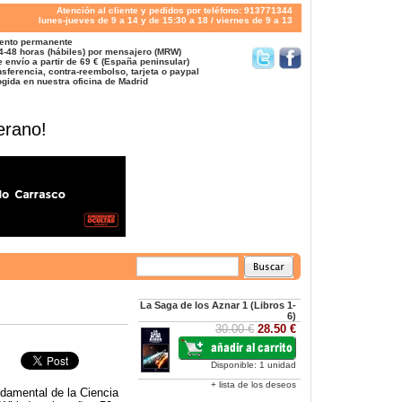
Atención al cliente y pedidos por teléfono: 913771344
lunes-jueves de 9 a 14 y de 15:30 a 18 / viernes de 9 a 13
ento permanente
4-48 horas (hábiles) por mensajero (MRW)
 envío a partir de 69 € (España peninsular)
sferencia, contra-reembolso, tarjeta o paypal
gida en nuestra oficina de Madrid
erano!
La Saga de los Aznar 1 (Libros 1-
6)
30.00 €
28.50 €
Disponible: 1 unidad
+ lista de los deseos
ndamental de la Ciencia