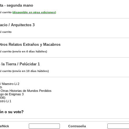
erta - segunda mano
l carrito
(
disponible en otras ediciones
)
cio / Arquitectos 3
l carrito
tros Relatos Extraños y Macabros
l carrito
(envío en 4 días hábiles)
 la Tierra / Pelúcidar 1
l carrito
(envío en 10 días hábiles)
/ Maestro Li 2
th
 Otras Historias de Mundos Perdidos
uego de Enigmas 3
936)
tro Li 1
ón o su voto?
e/Nick
Contraseña