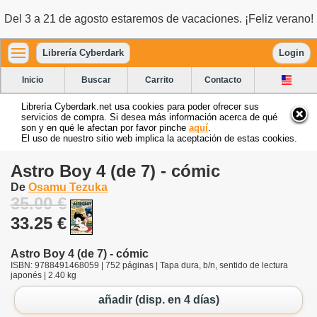
Del 3 a 21 de agosto estaremos de vacaciones. ¡Feliz verano!
Librería Cyberdark
Login
Inicio
Buscar
Carrito
Contacto
Librería Cyberdark.net usa cookies para poder ofrecer sus
servicios de compra. Si desea más información acerca de qué
son y en qué le afectan por favor pinche
aquí
.
El uso de nuestro sitio web implica la aceptación de estas cookies.
Astro Boy 4 (de 7) - cómic
De
Osamu Tezuka
35.00 €
33.25 €
Astro Boy 4 (de 7) - cómic
ISBN: 9788491468059 | 752 páginas | Tapa dura, b/n, sentido de lectura
japonés | 2.40 kg
añadir (disp. en 4 días)