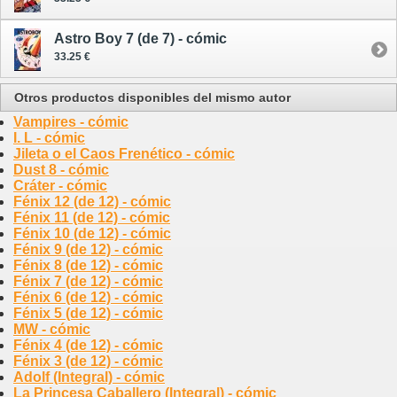
Astro Boy 7 (de 7) - cómic
33.25 €
Otros productos disponibles del mismo autor
Vampires - cómic
I. L - cómic
Jileta o el Caos Frenético - cómic
Dust 8 - cómic
Cráter - cómic
Fénix 12 (de 12) - cómic
Fénix 11 (de 12) - cómic
Fénix 10 (de 12) - cómic
Fénix 9 (de 12) - cómic
Fénix 8 (de 12) - cómic
Fénix 7 (de 12) - cómic
Fénix 6 (de 12) - cómic
Fénix 5 (de 12) - cómic
MW - cómic
Fénix 4 (de 12) - cómic
Fénix 3 (de 12) - cómic
Adolf (Integral) - cómic
La Princesa Caballero (Integral) - cómic