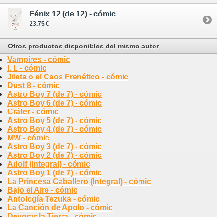
Fénix 12 (de 12) - cómic
23.75 €
Otros productos disponibles del mismo autor
Vampires - cómic
I. L - cómic
Jileta o el Caos Frenético - cómic
Dust 8 - cómic
Astro Boy 7 (de 7) - cómic
Astro Boy 6 (de 7) - cómic
Cráter - cómic
Astro Boy 5 (de 7) - cómic
Astro Boy 4 (de 7) - cómic
MW - cómic
Astro Boy 3 (de 7) - cómic
Astro Boy 2 (de 7) - cómic
Adolf (Integral) - cómic
Astro Boy 1 (de 7) - cómic
La Princesa Caballero (Integral) - cómic
Bajo el Aire - cómic
Antología Tezuka - cómic
La Canción de Apolo - cómic
Devorar la Tierra - cómic