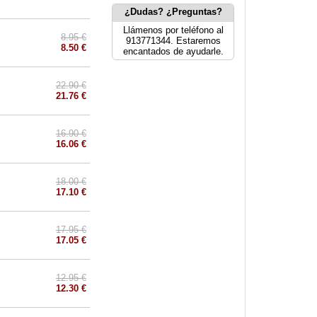
¿Dudas? ¿Preguntas?
Llámenos por teléfono al
8.95 €
913771344. Estaremos
8.50 €
encantados de ayudarle.
22.90 €
21.76 €
16.90 €
16.06 €
18.00 €
17.10 €
17.95 €
17.05 €
12.95 €
12.30 €