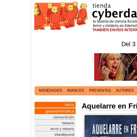
tu librería de ciencia ficció
terror y misterio en Interne
TAMBIÉN ENVÍOS INTE
Del 3
NOVEDADES
AVANCES
PREVENTAS
AUTORES
Aquelarre en Fr
inicio
género/temática
ciencia ficción
fantasía
terror y misterio
infantil/juvenil