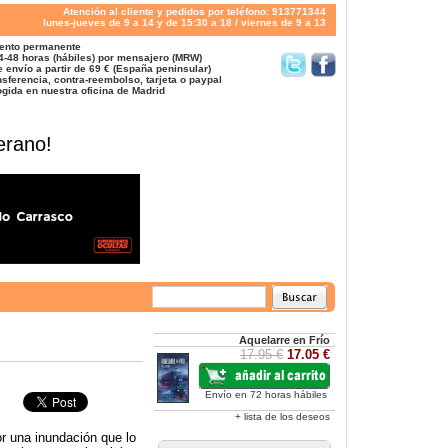
Atención al cliente y pedidos por teléfono: 913771344
lunes-jueves de 9 a 14 y de 15:30 a 18 / viernes de 9 a 13
ento permanente
4-48 horas (hábiles) por mensajero (MRW)
 envío a partir de 69 € (España peninsular)
sferencia, contra-reembolso, tarjeta o paypal
gida en nuestra oficina de Madrid
erano!
Aquelarre en Frío
17.95 €
17.05 €
Envío en 72 horas hábiles
+ lista de los deseos
r una inundación que lo