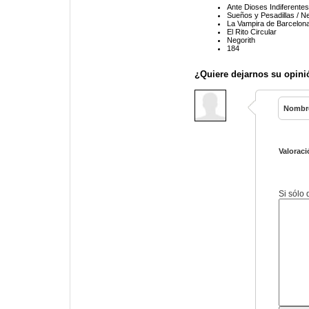
Ante Dioses Indiferentes
Sueños y Pesadillas / Ne
La Vampira de Barcelona
El Rito Circular
Negorith
184
¿Quiere dejarnos su opini
Nombr
Valoraci
Si sólo