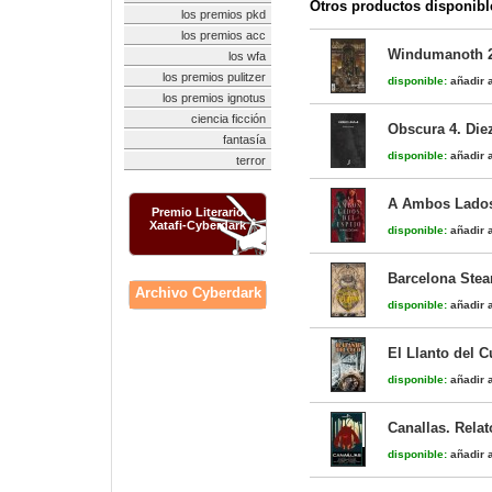
Otros productos disponibl
los premios pkd
los premios acc
Windumanoth 
los wfa
los premios pulitzer
disponible:
añadir a
los premios ignotus
ciencia ficción
Obscura 4. Die
fantasía
disponible:
añadir a
terror
A Ambos Lados
Premio Literario
Xatafi-Cyberdark
disponible:
añadir a
Barcelona Ste
Archivo Cyberdark
disponible:
añadir a
El Llanto del 
disponible:
añadir a
Canallas. Relat
disponible:
añadir a