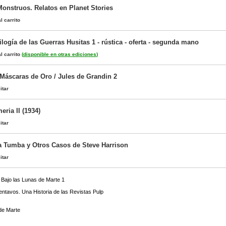
Monstruos. Relatos en Planet Stories
l carrito
ilogía de las Guerras Husitas 1 - rústica - oferta - segunda mano
l carrito
(
disponible en otras ediciones
)
 Máscaras de Oro / Jules de Grandin 2
itar
ria II (1934)
itar
la Tumba y Otros Casos de Steve Harrison
itar
 Bajo las Lunas de Marte 1
)
ntavos. Una Historia de las Revistas Pulp
de Marte