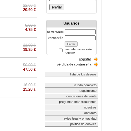
22.00 €
enviar
20.90 €
Usuarios
5.00 €
4.75 €
nombre/nick
contraseña
21.00 €
19.95 €
recordarme en este
equipo
registro
pérdida de contraseña
50.00 €
47.50 €
lista de los deseos
16.00 €
listado completo
15.20 €
seguimiento
condiciones de venta
preguntas más frecuentes
nosotros
contacto
aviso legal y privacidad
política de cookies