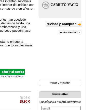
es intentan sobrevivir
interior del edificio con
ace más de cien años en
uienes han quedado
a depresión hasta una
revisar y comprar
r embarazada y una
 que poco pueden hacer
vaciar carrito
nstante en que la
ruos que todos llevamos
 en 72 horas hábiles
terror y misterio
Newsletter
20.95 €
19.90 €
Suscríbase a nuestra newsletter