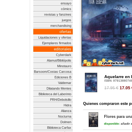
ensayo
cómics
revistas y fanzines
juegos
merchandising
ofertas
Liquidaciones y ofertas
Ejemplares firmados
editoriales
Cyberdark
Alamut/Bibliópolis
Minotauro
Barsoom/Costas Carcosa
Aquelarre en 
Ediciones B
ISBN:
9791388074
Valdemar
17.95 €
17.05
Dilatando Mentes
Biblioteca del Laberinto
PRH/Debolsillo
Quienes compraron este pr
Hidra
Alianza
Flores para un
Nocturna
Dolmen
disponible:
añadir a
Biblioteca Carfax