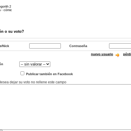
gorith 2
 - cómic
ón o su voto?
e/Nick
Contraseña
nuevo usuario
pérd
ón
Publicar también en Facebook
 desea dejar su voto no rellene este campo