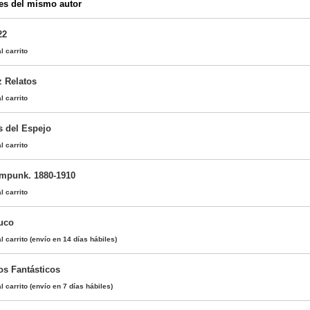
es del mismo autor
22
l carrito
z Relatos
l carrito
 del Espejo
l carrito
ampunk. 1880-1910
l carrito
Cuco
l carrito
(envío en 14 días hábiles)
os Fantásticos
l carrito
(envío en 7 días hábiles)