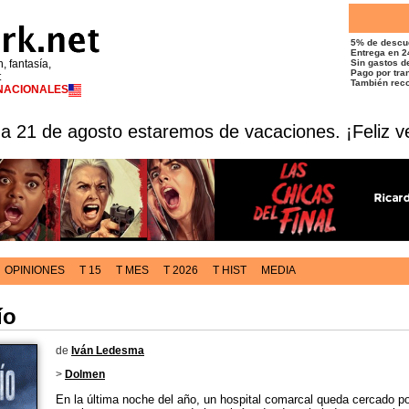
5% de descu
Entrega en 2
n, fantasía,
Sin gastos de
Pago por tran
t
También reco
RNACIONALES
 a 21 de agosto estaremos de vacaciones. ¡Feliz v
OPINIONES
T 15
T MES
T 2026
T HIST
MEDIA
ío
de
Iván Ledesma
>
Dolmen
En la última noche del año, un hospital comarcal queda cercado po