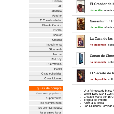
Diábolo
El Creador de 
Oz
disponible:
añadir a
Sportula
Apache
El Transbordador
Narrenturm / Tr
Planeta Cómics
disponible:
añadir a
Insólita
Booket
La Casa de las
Umbriel
Impedimenta
no disponible:
solic
Gigamesh
Norma
Conan de Cimme
Red Key
no disponible:
solic
Duermevela
Panini
El Secreto de 
Otras editoriales
Otros idiomas
no disponible:
solic
guías de compra
Una Princesa de Marte /
libros más populares
Weird Tales (1943-1954
Chicago-Marte por 15 Ce
superventas
Trilogía del Imperio
los premios hugo
Adiós a la Tierra
Las Ciudades Perdidas 
los premios nebula
los premios locus