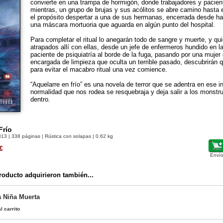
convierte en una trampa de hormigón, donde trabajadores y pacient
mientras, un grupo de brujas y sus acólitos se abre camino hasta el 
el propósito despertar a una de sus hermanas, encerrada desde h
una máscara mortuoria que aguarda en algún punto del hospital.
Para completar el ritual lo anegarán todo de sangre y muerte, y q
atrapados allí con ellas, desde un jefe de enfermeros hundido en l
paciente de psiquiatría al borde de la fuga, pasando por una muje
encargada de limpieza que oculta un terrible pasado, descubrirán
para evitar el macabro ritual una vez comience.
“Aquelarre en frío” es una novela de terror que se adentra en ese i
normalidad que nos rodea se resquebraja y deja salir a los monst
dentro.
Frío
813
| 338 páginas | Rústica con solapas | 0.62 kg
€
Envío
oducto adquirieron también...
a Niña Muerta
l carrito