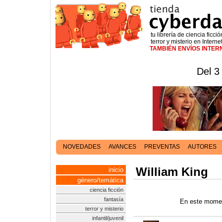
tu librería de ciencia ficció
terror y misterio en Interne
TAMBIÉN ENVÍOS INTE
Del 3
NOVEDADES
AVANCES
PREVENTAS
AUTORES
William King
inicio
género/temática
ciencia ficción
fantasía
En este momen
terror y misterio
infantil/juvenil