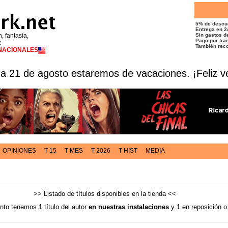
5% de descu
Entrega en 2
n, fantasía,
Sin gastos de
Pago por tran
t
También reco
RNACIONALES
 a 21 de agosto estaremos de vacaciones. ¡Feliz v
OPINIONES
T 15
T MES
T 2026
T HIST
MEDIA
>> Listado de títulos disponibles en la tienda <<
to tenemos 1 título del autor
en nuestras instalaciones
y 1 en reposición o