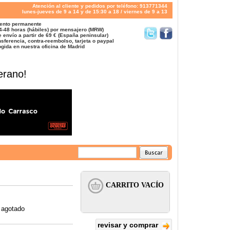
Atención al cliente y pedidos por teléfono: 913771344
lunes-jueves de 9 a 14 y de 15:30 a 18 / viernes de 9 a 13
ento permanente
4-48 horas (hábiles) por mensajero (MRW)
 envío a partir de 69 € (España peninsular)
sferencia, contra-reembolso, tarjeta o paypal
gida en nuestra oficina de Madrid
erano!
 agotado
revisar y comprar