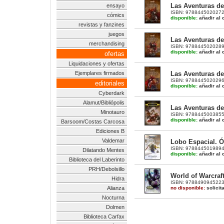
Las Aventuras de
ensayo
ISBN: 9788445020272 |
cómics
disponible:
añadir al c
revistas y fanzines
juegos
Las Aventuras de
merchandising
ISBN: 9788445020289 |
disponible:
añadir al c
ofertas
Liquidaciones y ofertas
Las Aventuras de
Ejemplares firmados
ISBN: 9788445020296 |
editoriales
disponible:
añadir al c
Cyberdark
Alamut/Bibliópolis
Las Aventuras de
Minotauro
ISBN: 9788445003855 |
disponible:
añadir al c
Barsoom/Costas Carcosa
Ediciones B
Valdemar
Lobo Espacial. 
ISBN: 9788445019894 |
Dilatando Mentes
disponible:
añadir al c
Biblioteca del Laberinto
PRH/Debolsillo
World of Warcraft
Hidra
ISBN: 9788490945223 |
no disponible:
solicit
Alianza
Nocturna
Dolmen
Biblioteca Carfax