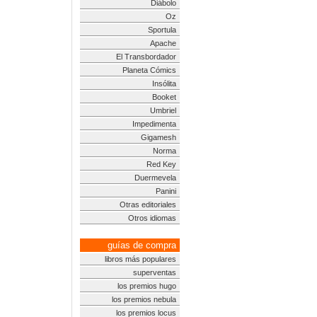
Diábolo
Oz
Sportula
Apache
El Transbordador
Planeta Cómics
Insólita
Booket
Umbriel
Impedimenta
Gigamesh
Norma
Red Key
Duermevela
Panini
Otras editoriales
Otros idiomas
guías de compra
libros más populares
superventas
los premios hugo
los premios nebula
los premios locus