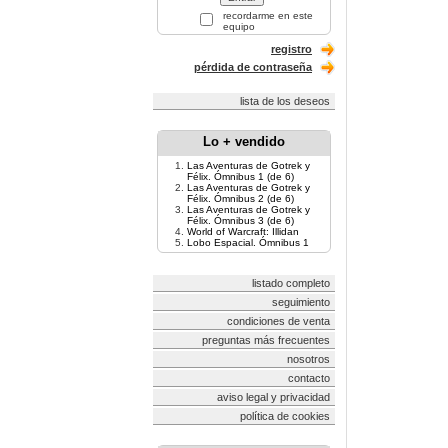
recordarme en este
equipo
registro
pérdida de contraseña
lista de los deseos
Lo + vendido
Las Aventuras de Gotrek y
Félix. Ómnibus 1 (de 6)
Las Aventuras de Gotrek y
Félix. Ómnibus 2 (de 6)
Las Aventuras de Gotrek y
Félix. Ómnibus 3 (de 6)
World of Warcraft: Illidan
Lobo Espacial. Ómnibus 1
listado completo
seguimiento
condiciones de venta
preguntas más frecuentes
nosotros
contacto
aviso legal y privacidad
política de cookies