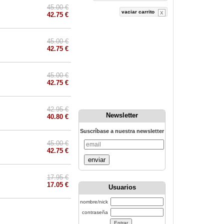
45.00 €
vaciar carrito
42.75 €
45.00 €
42.75 €
45.00 €
42.75 €
42.95 €
Newsletter
40.80 €
Suscríbase a nuestra newsletter
45.00 €
42.75 €
enviar
17.95 €
17.05 €
Usuarios
nombre/nick
contraseña