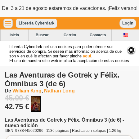
Del 3 a 21 de agosto estaremos de vacaciones. ¡Feliz verano!
Librería Cyberdark
Login
Inicio
Buscar
Carrito
Contacto
Librería Cyberdark.net usa cookies para poder ofrecer sus
servicios de compra. Si desea más información acerca de qué
son y en qué le afectan por favor pinche
aquí
.
El uso de nuestro sitio web implica la aceptación de estas cookies.
Las Aventuras de Gotrek y Félix.
Ómnibus 3 (de 6)
De
William King
,
Nathan Long
45.00 €
42.75 €
Las Aventuras de Gotrek y Félix. Ómnibus 3 (de 6) -
nueva edición
ISBN: 9788445020296 | 1136 páginas | Rústica con solapas | 1.26 kg