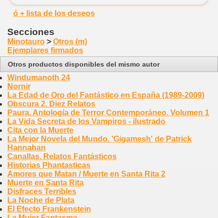
ó + lista de los deseos
Secciones
Minotauro
>
Otros (m)
Ejemplares firmados
Otros productos disponibles del mismo autor
Windumanoth 24
Nornir
La Edad de Oro del Fantástico en España (1989-2009)
Obscura 2. Diez Relatos
Paura. Antología de Terror Contemporáneo. Volumen 1
La Vida Secreta de los Vampiros - ilustrado
Cita con la Muerte
La Mejor Novela del Mundo. 'Gigamesh' de Patrick
Hannahan
Canallas. Relatos Fantásticos
Historias Phantasticas
Amores que Matan / Muerte en Santa Rita 2
Muerte en Santa Rita
Disfraces Terribles
La Noche de Plata
El Efecto Frankenstein
La Mujer Fantasma