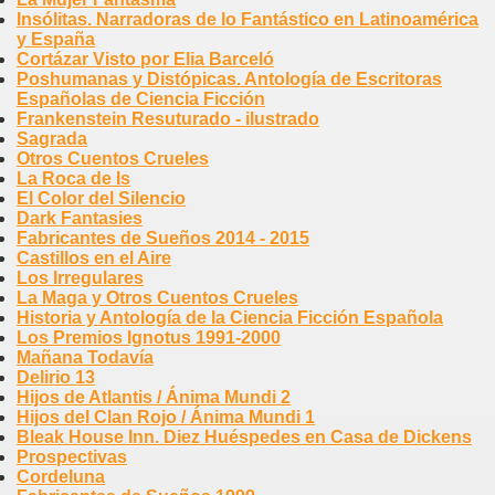
Insólitas. Narradoras de lo Fantástico en Latinoamérica
y España
Cortázar Visto por Elia Barceló
Poshumanas y Distópicas. Antología de Escritoras
Españolas de Ciencia Ficción
Frankenstein Resuturado - ilustrado
Sagrada
Otros Cuentos Crueles
La Roca de Is
El Color del Silencio
Dark Fantasies
Fabricantes de Sueños 2014 - 2015
Castillos en el Aire
Los Irregulares
La Maga y Otros Cuentos Crueles
Historia y Antología de la Ciencia Ficción Española
Los Premios Ignotus 1991-2000
Mañana Todavía
Delirio 13
Hijos de Atlantis / Ánima Mundi 2
Hijos del Clan Rojo / Ánima Mundi 1
Bleak House Inn. Diez Huéspedes en Casa de Dickens
Prospectivas
Cordeluna