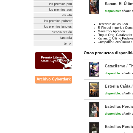
Kanan. El Últi
los premios pkd
los premios acc
disponible:
añadir a
los wfa
los premios pulitzer
Heredero de los Jedi
los premios ignotus
El Fin del Imperio / Con
Maestro y Aprendiz
ciencia ficción
Rogue One. Catalizador
fantasía
Kanan. El Último Padawa
Compañía Crepúsculo / B
terror
Otros productos disponibl
Premio Literario
Xatafi-Cyberdark
Cataclismo / T
disponible:
añadir a
Archivo Cyberdark
Estrella Caída 
disponible:
añadir a
Estrellas Perdi
disponible:
añadir a
Estrellas Perdi