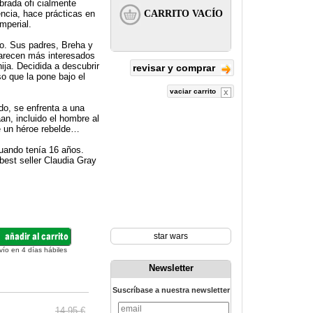
brada ofi cialmente
encia, hace prácticas en
mperial.
no. Sus padres, Breha y
parecen más interesados
ija. Decidida a descubrir
revisar y comprar
o que la pone bajo el
vaciar carrito
do, se enfrenta a una
an, incluido el hombre al
e un héroe rebelde…
cuando tenía 16 años.
best seller Claudia Gray
star wars
vío en 4 días hábiles
Newsletter
Suscríbase a nuestra newsletter
14.95 €