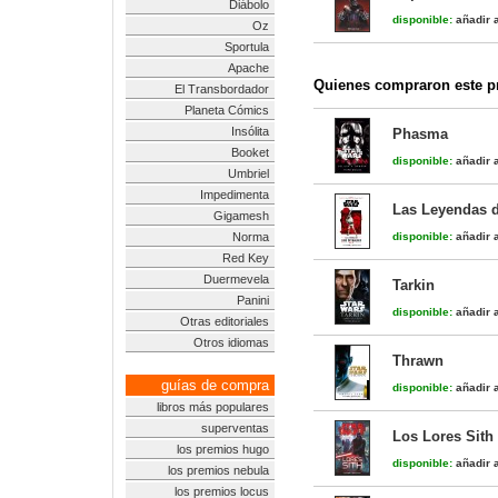
Diábolo
disponible:
añadir a
Oz
Sportula
Apache
Quienes compraron este pr
El Transbordador
Planeta Cómics
Insólita
Phasma
Booket
disponible:
añadir a
Umbriel
Impedimenta
Las Leyendas 
Gigamesh
Norma
disponible:
añadir a
Red Key
Duermevela
Tarkin
Panini
disponible:
añadir a
Otras editoriales
Otros idiomas
Thrawn
guías de compra
disponible:
añadir a
libros más populares
superventas
Los Lores Sith
los premios hugo
disponible:
añadir a
los premios nebula
los premios locus