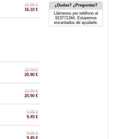
16.95 €
¿Dudas? ¿Preguntas?
16.10 €
Llámenos por teléfono al
913771344. Estaremos
encantados de ayudarle.
22.00 €
20.90 €
22.00 €
20.90 €
9.95 €
9.45 €
9.95 €
9.45 €