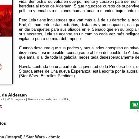
vida: demostrar su valía en cuerpo, mente y corazón para ser nom
heredera al trono de Alderaan. Sigue rigurosos cursos de superviv
política y encabeza misiones humanitarias a mundos bajo control i
Pero Leia tiene inquietudes que van más allá de su derecho al tro
Bail, últimamente están extraños, distantes y preocupados; casi 
en dar banquetes para sus aliados en el Senado que en su propia h
sus secretos, Leia se adentra en un camino cada vez más peligros
vigilante punto de mira del Imperio.
Cuando descubre que sus padres y sus aliados conspiran en priva
disyuntiva casi imposible: consagrarse al bien del pueblo de Aldera
que ama, o al de toda la galaxia, necesitada desesperadamente d
Novela centrada en una parte de la juventud de la Princesa Leia, 
Situada antes de Una nueva Esperanza, está escrita por la autora 
(Star Wars: Estrellas Perdidas).
a de Alderaan
391
| 416 páginas | Rústica con solapas | 0.60 kg
€
En
dos
 (Integral) / Star Wars - cómic