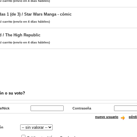
l carrito
(envío en 4 días hábiles)
das 1 (de 3) / Star Wars Manga - cómic
l carrito
(envío en 4 días hábiles)
d / The High Republic
l carrito
(envío en 4 días hábiles)
ón o su voto?
e/Nick
Contraseña
nuevo usuario
pérd
ón