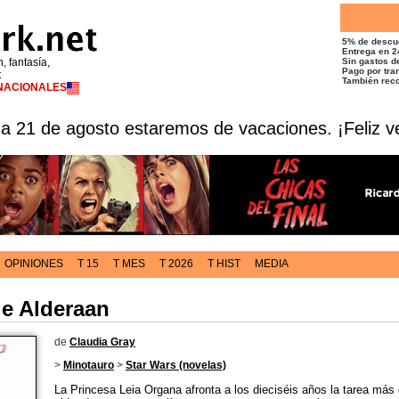
5% de descu
Entrega en 2
n, fantasía,
Sin gastos de
Pago por tran
t
También reco
RNACIONALES
 a 21 de agosto estaremos de vacaciones. ¡Feliz v
OPINIONES
T 15
T MES
T 2026
T HIST
MEDIA
de Alderaan
de
Claudia Gray
>
Minotauro
>
Star Wars (novelas)
La Princesa Leia Organa afronta a los dieciséis años la tarea más 