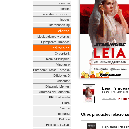
ensayo
cómics
revistas y fanzines
juegos
merchandising
ofertas
Liquidaciones y ofertas
Ejemplares firmados
editoriales
Cyberdark
Alamut/Bibliópolis
Minotauro
Barsoom/Costas Carcosa
Ediciones B
Valdemar
Dilatando Mentes
Leia, Princes
Biblioteca del Laberinto
ISBN:
9788491469
PRH/Debolsillo
20.00 €
19.00
Hidra
Alianza
Nocturna
Otros productos relaciona
Dolmen
Biblioteca Carfax
Capitana Phasma