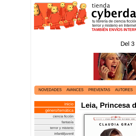
tu librería de ciencia ficció
terror y misterio en Interne
TAMBIÉN ENVÍOS INTE
Del 3
NOVEDADES
AVANCES
PREVENTAS
AUTORES
Leia, Princesa 
inicio
género/temática
ciencia ficción
fantasía
terror y misterio
infantil/juvenil