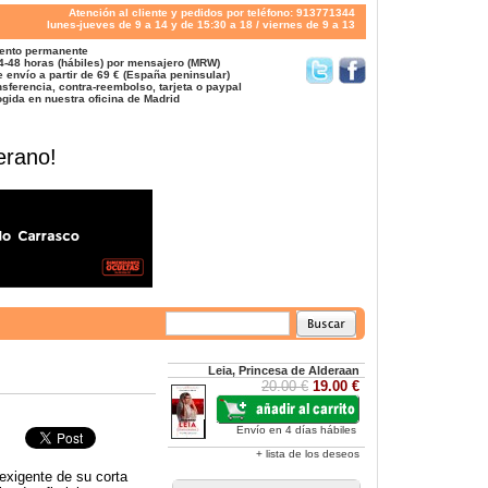
Atención al cliente y pedidos por teléfono: 913771344
lunes-jueves de 9 a 14 y de 15:30 a 18 / viernes de 9 a 13
ento permanente
4-48 horas (hábiles) por mensajero (MRW)
 envío a partir de 69 € (España peninsular)
sferencia, contra-reembolso, tarjeta o paypal
gida en nuestra oficina de Madrid
erano!
Leia, Princesa de Alderaan
20.00 €
19.00 €
Envío en 4 días hábiles
+ lista de los deseos
exigente de su corta