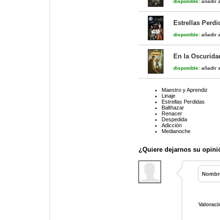
disponible:
añadir a
Estrellas Perdi
disponible:
añadir a
En la Oscurida
disponible:
añadir a
Maestro y Aprendiz
Linaje
Estrellas Perdidas
Balthazar
Renacer
Despedida
Adicción
Medianoche
¿Quiere dejarnos su opini
Nombr
Valoraci