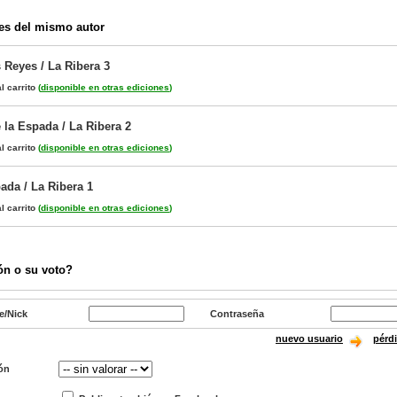
es del mismo autor
 Reyes / La Ribera 3
l carrito
(
disponible en otras ediciones
)
e la Espada / La Ribera 2
l carrito
(
disponible en otras ediciones
)
ada / La Ribera 1
l carrito
(
disponible en otras ediciones
)
ón o su voto?
e/Nick
Contraseña
nuevo usuario
pérd
ón