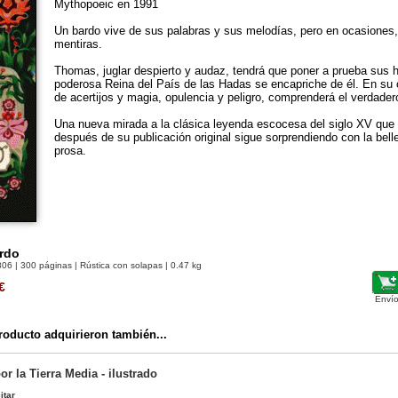
Mythopoeic en 1991
Un bardo vive de sus palabras y sus melodías, pero en ocasiones
mentiras.
Thomas, juglar despierto y audaz, tendrá que poner a prueba sus h
poderosa Reina del País de las Hadas se encapriche de él. En su 
de acertijos y magia, opulencia y peligro, comprenderá el verdader
Una nueva mirada a la clásica leyenda escocesa del siglo XV que 
después de su publicación original sigue sorprendiendo con la belle
prosa.
rdo
806
| 300 páginas | Rústica con solapas | 0.47 kg
€
Envío
oducto adquirieron también...
or la Tierra Media - ilustrado
itar