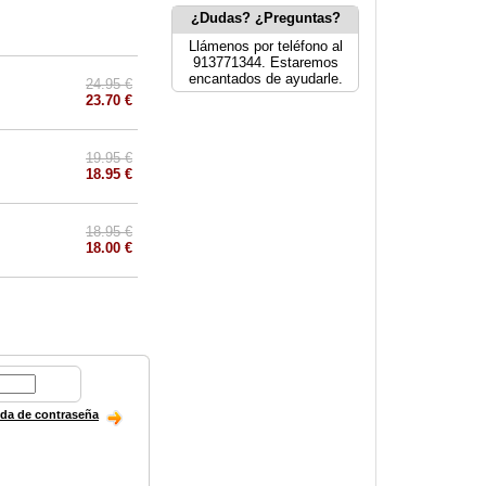
¿Dudas? ¿Preguntas?
Llámenos por teléfono al
913771344. Estaremos
encantados de ayudarle.
24.95 €
23.70 €
19.95 €
18.95 €
18.95 €
18.00 €
ida de contraseña