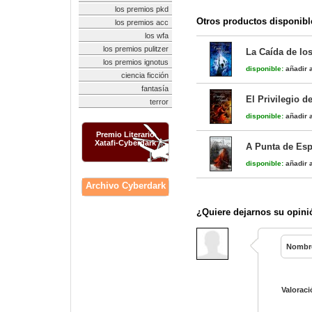
los premios pkd
Otros productos disponibl
los premios acc
los wfa
los premios pulitzer
La Caída de los
los premios ignotus
disponible:
añadir a
ciencia ficción
fantasía
El Privilegio d
terror
disponible:
añadir a
Premio Literario
Xatafi-Cyberdark
A Punta de Esp
disponible:
añadir a
Archivo Cyberdark
¿Quiere dejarnos su opini
Nombr
Valoraci