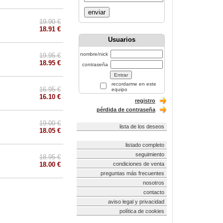
enviar
19.90 €
18.91 €
Usuarios
nombre/nick
19.95 €
18.95 €
contraseña
recordarme en este
16.95 €
equipo
16.10 €
registro
pérdida de contraseña
19.00 €
lista de los deseos
18.05 €
listado completo
seguimiento
18.95 €
18.00 €
condiciones de venta
preguntas más frecuentes
nosotros
contacto
aviso legal y privacidad
política de cookies