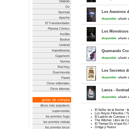
Diábolo
Oz
Los Asesinos d
Sportula
Apache
disponible:
añadir a
El Transbordador
Planeta Cómics
Los Monstruos 
Insólita
disponible:
añadir a
Booket
Umbriel
Impedimenta
Quemando Cr
Gigamesh
disponible:
añadir a
Norma
Red Key
Los Secretos d
Duermevela
disponible:
añadir a
Panini
Otras editoriales
Otros idiomas
Lanza - ilustra
disponible:
añadir a
guías de compra
libros más populares
El Señor de la Noche - i
superventas
Los Reyes Filósofos / Te
los premios hugo
El Ladrón de Cuerpos / 
The Witcher. Libro de Co
los premios nebula
El Tiempo Es el que Es /
Ortiga y Hueso
los premios locus