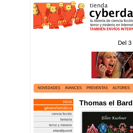
tu librería de ciencia ficció
terror y misterio en Interne
TAMBIÉN ENVÍOS INTE
Del 3
NOVEDADES
AVANCES
PREVENTAS
AUTORES
Thomas el Bar
inicio
género/temática
ciencia ficción
fantasía
terror y misterio
infantil/juvenil