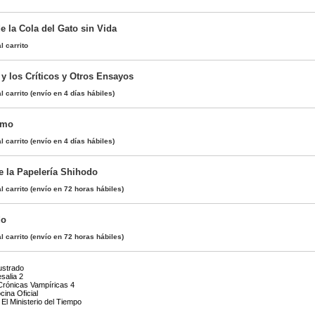
e la Cola del Gato sin Vida
l carrito
y los Críticos y Otros Ensayos
l carrito
(envío en 4 días hábiles)
omo
l carrito
(envío en 4 días hábiles)
e la Papelería Shihodo
l carrito
(envío en 72 horas hábiles)
do
l carrito
(envío en 72 horas hábiles)
lustrado
salia 2
Crónicas Vampíricas 4
cina Oficial
 El Ministerio del Tiempo