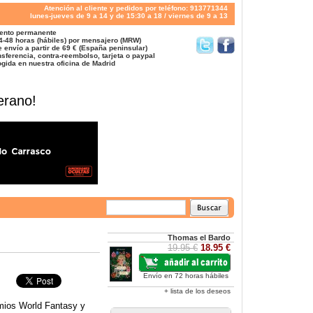
Atención al cliente y pedidos por teléfono: 913771344
lunes-jueves de 9 a 14 y de 15:30 a 18 / viernes de 9 a 13
ento permanente
4-48 horas (hábiles) por mensajero (MRW)
 envío a partir de 69 € (España peninsular)
sferencia, contra-reembolso, tarjeta o paypal
gida en nuestra oficina de Madrid
erano!
Thomas el Bardo
19.95 €
18.95 €
Envío en 72 horas hábiles
+ lista de los deseos
mios World Fantasy y