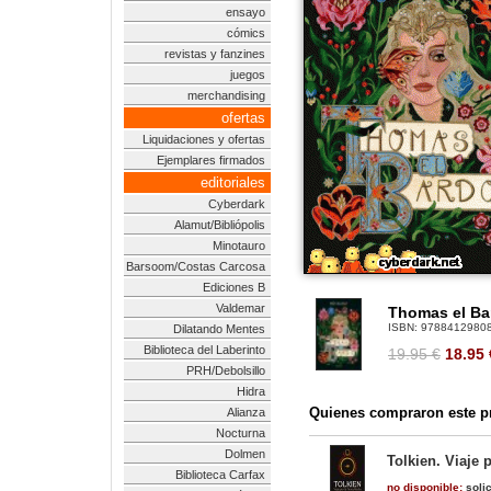
ensayo
cómics
revistas y fanzines
juegos
merchandising
ofertas
Liquidaciones y ofertas
Ejemplares firmados
editoriales
Cyberdark
Alamut/Bibliópolis
Minotauro
Barsoom/Costas Carcosa
Ediciones B
Valdemar
Thomas el Ba
ISBN:
9788412980
Dilatando Mentes
Biblioteca del Laberinto
19.95 €
18.95
PRH/Debolsillo
Hidra
Quienes compraron este pr
Alianza
Nocturna
Dolmen
Tolkien. Viaje p
Biblioteca Carfax
no disponible:
solic