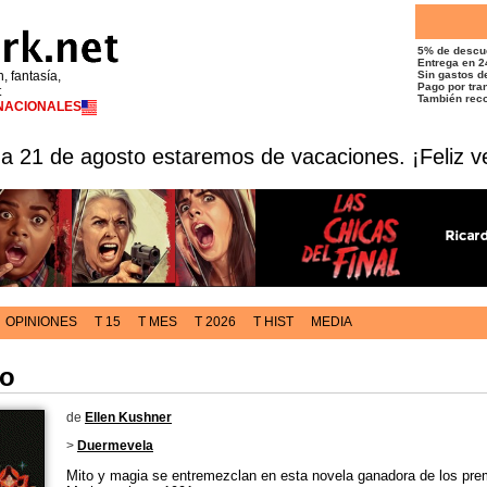
5% de descu
Entrega en 2
n, fantasía,
Sin gastos de
Pago por tran
t
También reco
RNACIONALES
 a 21 de agosto estaremos de vacaciones. ¡Feliz v
OPINIONES
T 15
T MES
T 2026
T HIST
MEDIA
do
de
Ellen Kushner
>
Duermevela
Mito y magia se entremezclan en esta novela ganadora de los pre