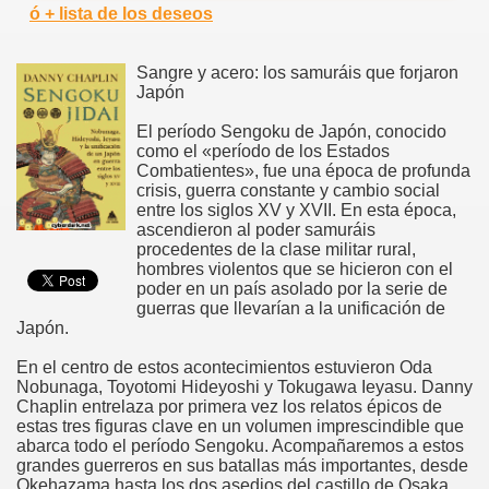
ó + lista de los deseos
Sangre y acero: los samuráis que forjaron
Japón
El período Sengoku de Japón, conocido
como el «período de los Estados
Combatientes», fue una época de profunda
crisis, guerra constante y cambio social
entre los siglos XV y XVII. En esta época,
ascendieron al poder samuráis
procedentes de la clase militar rural,
hombres violentos que se hicieron con el
poder en un país asolado por la serie de
guerras que llevarían a la unificación de
Japón.
En el centro de estos acontecimientos estuvieron Oda
Nobunaga, Toyotomi Hideyoshi y Tokugawa Ieyasu. Danny
Chaplin entrelaza por primera vez los relatos épicos de
estas tres figuras clave en un volumen imprescindible que
abarca todo el período Sengoku. Acompañaremos a estos
grandes guerreros en sus batallas más importantes, desde
Okehazama hasta los dos asedios del castillo de Osaka,