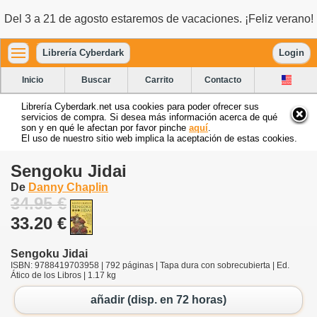
Del 3 a 21 de agosto estaremos de vacaciones. ¡Feliz verano!
Librería Cyberdark
Login
Inicio
Buscar
Carrito
Contacto
Librería Cyberdark.net usa cookies para poder ofrecer sus
servicios de compra. Si desea más información acerca de qué
son y en qué le afectan por favor pinche
aquí
.
El uso de nuestro sitio web implica la aceptación de estas cookies.
Sengoku Jidai
De
Danny Chaplin
34.95 €
33.20 €
Sengoku Jidai
ISBN: 9788419703958 | 792 páginas | Tapa dura con sobrecubierta | Ed.
Ático de los Libros | 1.17 kg
añadir (disp. en 72 horas)