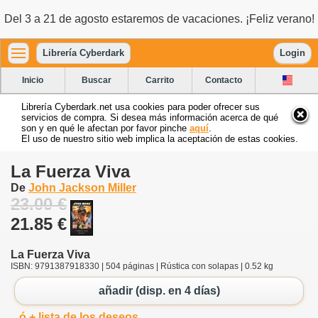
Del 3 a 21 de agosto estaremos de vacaciones. ¡Feliz verano!
Librería Cyberdark
Login
Inicio
Buscar
Carrito
Contacto
Librería Cyberdark.net usa cookies para poder ofrecer sus
servicios de compra. Si desea más información acerca de qué
son y en qué le afectan por favor pinche
aquí
.
El uso de nuestro sitio web implica la aceptación de estas cookies.
La Fuerza Viva
De
John Jackson Miller
23.00 €
21.85 €
La Fuerza Viva
ISBN: 9791387918330 | 504 páginas | Rústica con solapas | 0.52 kg
añadir (disp. en 4 días)
ó + lista de los deseos