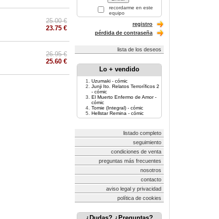
recordarme en este
equipo
25.00 €
registro
23.75 €
pérdida de contraseña
lista de los deseos
26.95 €
25.60 €
Lo + vendido
Uzumaki - cómic
Junji Ito. Relatos Terroríficos 2
- cómic
El Muerto Enfermo de Amor -
cómic
Tomie (Integral) - cómic
Hellstar Remina - cómic
listado completo
seguimiento
condiciones de venta
preguntas más frecuentes
nosotros
contacto
aviso legal y privacidad
política de cookies
¿Dudas? ¿Preguntas?