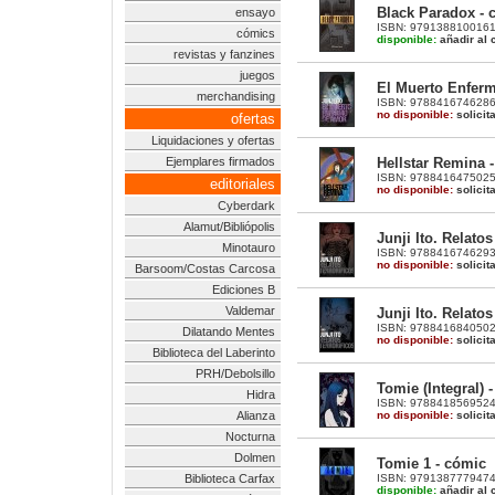
Black Paradox - 
ensayo
ISBN: 9791388100161 |
cómics
disponible:
añadir al c
revistas y fanzines
juegos
El Muerto Enfer
merchandising
ISBN: 9788416746286 | 
no disponible:
solicit
ofertas
Liquidaciones y ofertas
Hellstar Remina 
Ejemplares firmados
ISBN: 9788416475025 |
editoriales
no disponible:
solicit
Cyberdark
Alamut/Bibliópolis
Junji Ito. Relatos
Minotauro
ISBN: 9788416746293 |
no disponible:
solicit
Barsoom/Costas Carcosa
Ediciones B
Valdemar
Junji Ito. Relatos
ISBN: 9788416840502 |
Dilatando Mentes
no disponible:
solicit
Biblioteca del Laberinto
PRH/Debolsillo
Tomie (Integral) 
Hidra
ISBN: 9788418569524 | 
no disponible:
solicit
Alianza
Nocturna
Dolmen
Tomie 1 - cómic
ISBN: 9791387779474 |
Biblioteca Carfax
disponible:
añadir al c