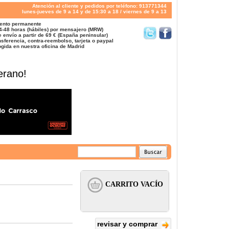
Atención al cliente y pedidos por teléfono: 913771344
lunes-jueves de 9 a 14 y de 15:30 a 18 / viernes de 9 a 13
ento permanente
4-48 horas (hábiles) por mensajero (MRW)
 envío a partir de 69 € (España peninsular)
sferencia, contra-reembolso, tarjeta o paypal
gida en nuestra oficina de Madrid
erano!
revisar y comprar