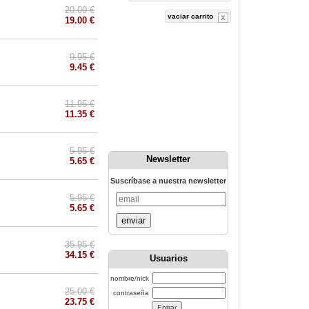
20.00 €
vaciar carrito
19.00 €
9.95 €
9.45 €
11.95 €
11.35 €
5.95 €
Newsletter
5.65 €
Suscríbase a nuestra newsletter
5.95 €
5.65 €
enviar
35.95 €
34.15 €
Usuarios
nombre/nick
25.00 €
contraseña
23.75 €