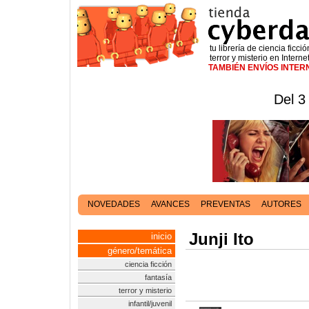
tu librería de ciencia ficció
terror y misterio en Interne
TAMBIÉN ENVÍOS INTE
Del 3
NOVEDADES
AVANCES
PREVENTAS
AUTORES
Junji Ito
inicio
género/temática
ciencia ficción
fantasía
terror y misterio
infantil/juvenil