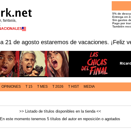
5% de descu
Entrega en 2
n, fantasía,
Sin gastos de
Pago por tran
t
También reco
RNACIONALES
 a 21 de agosto estaremos de vacaciones. ¡Feliz v
OPINIONES
T 15
T MES
T 2026
T HIST
MEDIA
>> Listado de títulos disponibles en la tienda <<
En este momento tenemos 5 títulos del autor en reposición o agotados