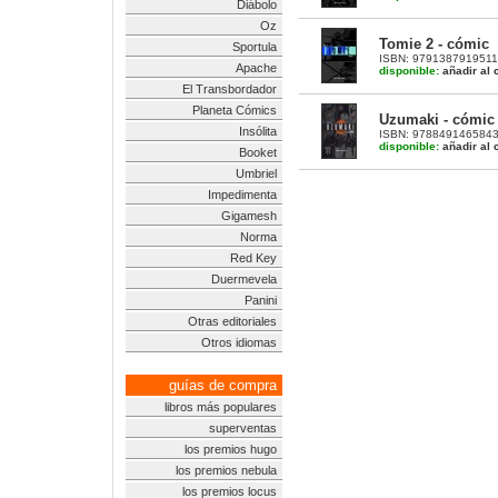
Diábolo
Oz
Tomie 2 - cómic
Sportula
ISBN: 9791387919511 |
Apache
disponible:
añadir al c
El Transbordador
Planeta Cómics
Uzumaki - cómic
Insólita
ISBN: 9788491465843 |
disponible:
añadir al c
Booket
Umbriel
Impedimenta
Gigamesh
Norma
Red Key
Duermevela
Panini
Otras editoriales
Otros idiomas
guías de compra
libros más populares
superventas
los premios hugo
los premios nebula
los premios locus