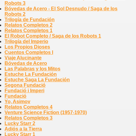
Robots 3
Bóvedas de Acero - El Sol Desnudo / Saga de los
Robots 2
Trilogía de Fundación
Relatos Completos 2
Relatos Completos 1
El Robot Completo / Saga de los Robots 1
Trilogía del Imperio
Los Propios Dioses
Cuentos Completos I
Viaje Alucinante
Bóvedas de Acero
Las Palabras y los Mitos
Estuche La Fundación
Estuche Saga La Fundación
Segona Fundació
Fundació i Imperi
Fundació
Yo, Asimov
Relatos Completos 4
Venture Science Fiction (1957-1970)
Relatos Completos 3
Lucky Starr 2
Adiós a la Tierra
Lucky Starr 1