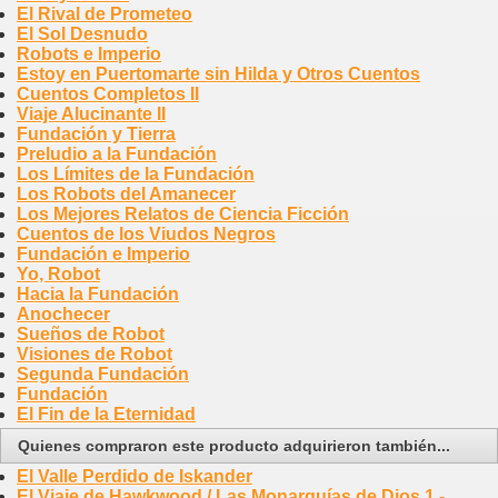
El Rival de Prometeo
El Sol Desnudo
Robots e Imperio
Estoy en Puertomarte sin Hilda y Otros Cuentos
Cuentos Completos II
Viaje Alucinante II
Fundación y Tierra
Preludio a la Fundación
Los Límites de la Fundación
Los Robots del Amanecer
Los Mejores Relatos de Ciencia Ficción
Cuentos de los Viudos Negros
Fundación e Imperio
Yo, Robot
Hacia la Fundación
Anochecer
Sueños de Robot
Visiones de Robot
Segunda Fundación
Fundación
El Fin de la Eternidad
Quienes compraron este producto adquirieron también...
El Valle Perdido de Iskander
El Viaje de Hawkwood / Las Monarquías de Dios 1 -