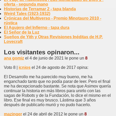
oferta - segunda mano
Historias de Terramar 2 - tapa blanda
Weird Tales (1923-1932)
Crónicas del Multiverso - Premio Minotauro 2010 -
rústica
El Agujero del Infierno - tapa dura
El Señor de la Luz
Sueños de Yith y Otras Revisiones Inéditas de H.P.
Lovecraft
Los visitantes opinaron...
ana gomiz
el 4 de junio de 2021 le pone un
8
Voto 8 |
icnios
el 24 de agosto de 2017 opina:
El Desarrollo me ha parecido muy bueno, me ha
enganchado tanto que no podía parar de leer. Pero el final
me ha decepcionado bastante. Se nota que Asimov quería
continuar la historia en más libros para unirlo con las
sagas de Robots y de la Fundación, lo dice el mismo en el
libro. Ese final es muy brusco. Lástima que 3 años
después de publicarlo murió y no pudo hacerlo.
mazinger
el 24 de abril de 2012 le pone un
8