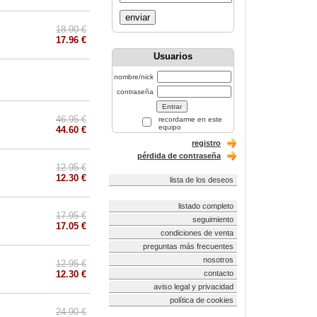
enviar
18.90 €
17.96 €
Usuarios
nombre/nick
contraseña
46.95 €
recordarme en este
equipo
44.60 €
registro
pérdida de contraseña
12.95 €
12.30 €
lista de los deseos
listado completo
17.95 €
seguimiento
17.05 €
condiciones de venta
preguntas más frecuentes
nosotros
12.95 €
12.30 €
contacto
aviso legal y privacidad
política de cookies
24.90 €