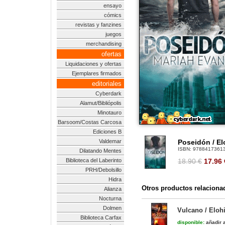
ensayo
cómics
revistas y fanzines
juegos
merchandising
ofertas
Liquidaciones y ofertas
Ejemplares firmados
editoriales
Cyberdark
Alamut/Bibliópolis
Minotauro
Barsoom/Costas Carcosa
Ediciones B
Valdemar
Poseidón / El
ISBN:
9788417361
Dilatando Mentes
Biblioteca del Laberinto
18.90 €
17.96
PRH/Debolsillo
Hidra
Otros productos relaciona
Alianza
Nocturna
Dolmen
Vulcano / Eloh
Biblioteca Carfax
disponible:
añadir a