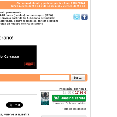
Atención al cliente y pedidos por teléfono: 913771344
lunes-jueves de 9 a 14 y de 15:30 a 18 / viernes de 9 a 13
ento permanente
4-48 horas (hábiles) por mensajero (MRW)
 envío a partir de 69 € (España peninsular)
sferencia, contra-reembolso, tarjeta o paypal
gida en nuestra oficina de Madrid
erano!
Poseidón / Elohim 1
18.90 €
17.96 €
Envío en 72 horas hábiles
+ lista de los deseos
as, vuelve a nuestra