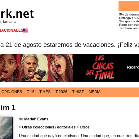
5% de descu
Entrega en 2
n, fantasía,
Sin gastos de
Pago por tran
t
También reco
RNACIONALES
 a 21 de agosto estaremos de vacaciones. ¡Feliz v
OPINIONES
T 15
T MES
T 2026
T HIST
MEDIA
him 1
de
Mariah Evans
>
Otras colecciones / editoriales
>
Otros
Una ciudad que cayó en el olvido. Una ciudad que, en nuestros dí