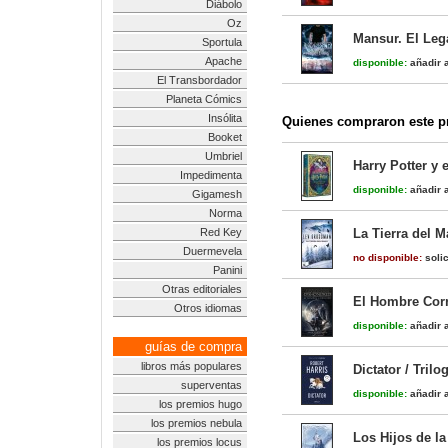
Diábolo
Oz
Mansur. El Leg
Sportula
Apache
disponible:
añadir a
El Transbordador
Planeta Cómics
Insólita
Quienes compraron este pr
Booket
Umbriel
Harry Potter y 
Impedimenta
disponible:
añadir a
Gigamesh
Norma
Red Key
La Tierra del M
Duermevela
no disponible:
solic
Panini
Otras editoriales
El Hombre Corr
Otros idiomas
disponible:
añadir a
guías de compra
libros más populares
Dictator / Trilo
superventas
disponible:
añadir a
los premios hugo
los premios nebula
Los Hijos de la
los premios locus