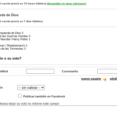
l carrito
(envío en 72 horas hábiles)
(
disponible en otras ediciones
)
rda de Dios
l carrito
(envío en 7 días hábiles)
Izquierda de Dios 3
de las Guerras Husitas 3
Filosofal / Harry Potter 1
bras / Shadowmarch 1
o de las Tormentas 3
ón o su voto?
e/Nick
Contraseña
nuevo usuario
pérd
ón
Publicar también en Facebook
 desea dejar su voto no rellene este campo