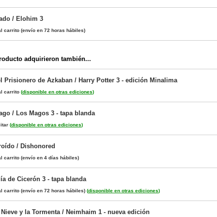
ado / Elohim 3
l carrito
(envío en 72 horas hábiles)
oducto adquirieron también...
el Prisionero de Azkaban / Harry Potter 3 - edición Minalima
l carrito
(
disponible en otras ediciones
)
ago / Los Magos 3 - tapa blanda
itar
(
disponible en otras ediciones
)
oído / Dishonored
l carrito
(envío en 4 días hábiles)
gía de Cicerón 3 - tapa blanda
l carrito
(envío en 72 horas hábiles)
(
disponible en otras ediciones
)
 Nieve y la Tormenta / Neimhaim 1 - nueva edición