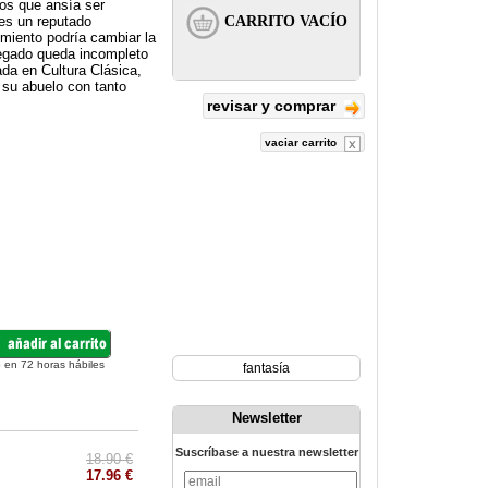
os que ansía ser
es un reputado
imiento podría cambiar la
legado queda incompleto
ada en Cultura Clásica,
e su abuelo con tanto
revisar y comprar
vaciar carrito
 en 72 horas hábiles
fantasía
Newsletter
Suscríbase a nuestra newsletter
18.90 €
17.96 €