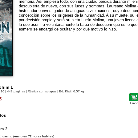
memoria. Así empieza todo, con una ciudad perdida durante mileni
descubierta de nuevo, con sus luces y sombras. Laureano Molina 
historiador e investigador de antiguas civilizaciones, cuyo descubr
concepción sobre los orígenes de la humanidad. A su muerte, su 
por decisión propia y será su nieta Lucía Molina, una joven licenci
la que asumirá voluntariamente la tarea de descubrir qué es lo qu
esmero se encargó de ocultar y por qué motivo lo hizo.
ohim 1
310
| 448 páginas | Rústica con solapas | Ed. Kiwi | 0.57 kg
€
Envío
dos
im 2
l carrito
(envío en 72 horas hábiles)