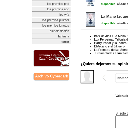
los premios pkd
disponible:
añadir a
los premios acc
los wfa
La Mano Izquie
los premios pulitzer
disponible:
añadir a
los premios ignotus
ciencia ficción
Batir de Alas / La Mano 
fantasía
Lux Perpetua / Trilogía 
terror
Harry Potter y la Piedra 
El Arcano y el Jilguero
La Frontera de las Som
Juramentada / El Archiv
Premio Literario
Xatafi-Cyberdark
¿Quiere dejarnos su opini
Archivo Cyberdark
Nombr
Valoraci
Si sólo