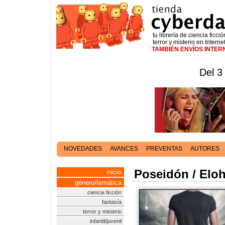
tu librería de ciencia ficció
terror y misterio en Interne
TAMBIÉN ENVÍOS INTE
Del 3
NOVEDADES
AVANCES
PREVENTAS
AUTORES
Poseidón / Elo
inicio
género/temática
ciencia ficción
fantasía
terror y misterio
infantil/juvenil