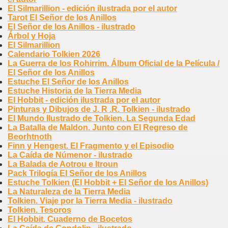
El Silmarillion - edición ilustrada por el autor
Tarot El Señor de los Anillos
El Señor de los Anillos - ilustrado
Árbol y Hoja
El Silmarillion
Calendario Tolkien 2026
La Guerra de los Rohirrim. Álbum Oficial de la Película /
El Señor de los Anillos
Estuche El Señor de los Anillos
Estuche Historia de la Tierra Media
El Hobbit - edición ilustrada por el autor
Pinturas y Dibujos de J. R .R. Tolkien - ilustrado
El Mundo Ilustrado de Tolkien. La Segunda Edad
La Batalla de Maldon. Junto con El Regreso de
Beorhtnoth
Finn y Hengest. El Fragmento y el Episodio
La Caída de Númenor - ilustrado
La Balada de Aotrou e Itroun
Pack Trilogía El Señor de los Anillos
Estuche Tolkien (El Hobbit + El Señor de los Anillos)
La Naturaleza de la Tierra Media
Tolkien. Viaje por la Tierra Media - ilustrado
Tolkien. Tesoros
El Hobbit. Cuaderno de Bocetos