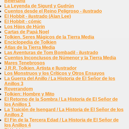
Beleriand
La Leyenda de Sigurd y Gudrún
Cuentos desde el Reino Peligroso - ilustrado
El Hobbit - ilustrado (Alan Lee)
El Hobbit - cómic
Los Hijos de Húrin
Cartas de Papá Noel
Tolkien. Seres Mágicos de la Tierra Media
Enciclopedia de Tolkien
Atlas de la Tierra Media
Las Aventuras de Tom Bombadil - ilustrado
Cuentos Inconclusos de Númenor y la Tierra Media
Mares Tenebrosos
J.R.R. Tolkien. Artista e Ilustrador
Los Monstruos y los Críticos y Otros Ensayos
La Guerra del Anillo / La Historia de El Señor de los
Anillos 3
Roverandom
Tolkien: Hombre y Mito
El Retorno de la Sombra / La Historia de El Señor de
los Anillos 1
La Traición de Isengard / La Historia de El Señor de los
Anillos 2
El Fin de la Tercera Edad / La Historia de El Señor de
los Anillos 4