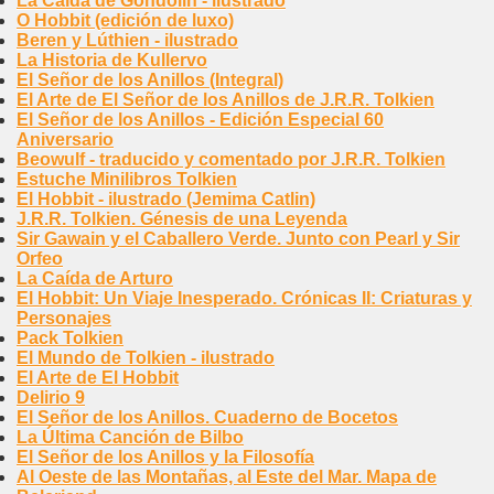
La Caída de Gondolin - ilustrado
O Hobbit (edición de luxo)
Beren y Lúthien - ilustrado
La Historia de Kullervo
El Señor de los Anillos (Integral)
El Arte de El Señor de los Anillos de J.R.R. Tolkien
El Señor de los Anillos - Edición Especial 60
Aniversario
Beowulf - traducido y comentado por J.R.R. Tolkien
Estuche Minilibros Tolkien
El Hobbit - ilustrado (Jemima Catlin)
J.R.R. Tolkien. Génesis de una Leyenda
Sir Gawain y el Caballero Verde. Junto con Pearl y Sir
Orfeo
La Caída de Arturo
El Hobbit: Un Viaje Inesperado. Crónicas II: Criaturas y
Personajes
Pack Tolkien
El Mundo de Tolkien - ilustrado
El Arte de El Hobbit
Delirio 9
El Señor de los Anillos. Cuaderno de Bocetos
La Última Canción de Bilbo
El Señor de los Anillos y la Filosofía
Al Oeste de las Montañas, al Este del Mar. Mapa de