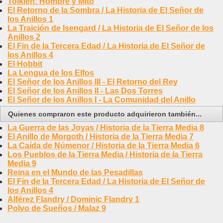
Tolkien: Hombre y Mito
El Retorno de la Sombra / La Historia de El Señor de
los Anillos 1
La Traición de Isengard / La Historia de El Señor de los
Anillos 2
El Fin de la Tercera Edad / La Historia de El Señor de
los Anillos 4
El Hobbit
La Lengua de los Elfos
El Señor de los Anillos III - El Retorno del Rey
El Señor de los Anillos II - Las Dos Torres
El Señor de los Anillos I - La Comunidad del Anillo
Quienes compraron este producto adquirieron también...
La Guerra de las Joyas / Historia de la Tierra Media 8
El Anillo de Morgoth / Historia de la Tierra Media 7
La Caída de Númenor / Historia de la Tierra Media 6
Los Pueblos de la Tierra Media / Historia de la Tierra
Media 9
Reina en el Mundo de las Pesadillas
El Fin de la Tercera Edad / La Historia de El Señor de
los Anillos 4
Alférez Flandry / Dominic Flandry 1
Polvo de Sueños / Malaz 9