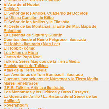
El Mundo de Tolkien - ilustrado
El Arte de El Hobbit
Delirio 9
El Señor de los Anillos. Cuaderno de Bocetos
La Última Canción de Bilbo
El Señor de los Anillos y la Filosofía
Al Oeste de las Montañas, al Este del Mar. Mapa de
Beleriand
La Leyenda de Sigurd y Gudrún
Cuentos desde el Reino Peligroso - ilustrado
El Hobbit - ilustrado (Alan Lee)
El Hobbit - cómic
Los Hijos de Húrin
Cartas de Papá Noel
Tolkien. Seres Mágicos de la Tierra Media
Enciclopedia de Tolkien
Atlas de la Tierra Media
Las Aventuras de Tom Bombadil - ilustrado
Cuentos Inconclusos de Númenor y la Tierra Media
Mares Tenebrosos
J.R.R. Tolkien. Artista e Ilustrador
Los Monstruos y los Críticos y Otros Ensayos
La Guerra del Anillo / La Historia de El Señor de los
Anillos 3
Roverandom