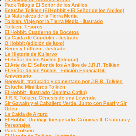
Pack Trilogía El Señor de los Anillos
Estuche Tolkien (El Hobbit + El Señor de los Anillos)
La Naturaleza de la Tierra Media
Tolkien. Viaje por la Tierra Media - ilustrado
Tolkien. Tesoros
El Hobbit. Cuaderno de Bocetos
La Caída de Gondolin - ilustrado
O Hobbit (edición de luxo)
Beren y Lúthien - ilustrado
La Historia de Kullervo
El Señor de los Anillos (Integral)
El Arte de El Señor de los Anillos de J.R.R. Tolkien
El Señor de los Anillos - Edición Especial 60
Aniversario
Beowulf - traducido y comentado por J.R.R. Tolkien
Estuche Minilibros Tolkien
El Hobbit - ilustrado (Jemima Catlin)
J.R.R. Tolkien. Génesis de una Leyenda
Sir Gawain y el Caballero Verde. Junto con Pearl y Sir
Orfeo
La Caída de Arturo
El Hobbit: Un Viaje Inesperado. Crónicas II: Criaturas y
Personajes
Pack Tolkien