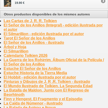
19.90 €
Otros productos disponibles de los mismos autores
Las Cartas de J. R. R. Tolkien
El Señor de los Anillos (Integral) - edición ilustrada por
el autor
El Silmarillion - edición ilustrada por el autor
Tarot El Señor de los Anillos
El Señor de los Anillos - ilustrado
Árbol y Hoja
El Silmarillion
Calendario Tolkien 2026
La Guerra de los Rohirrim. Álbum Oficial de la Película /
El Señor de los Anillos
Estuche El Señor de los Anillos
Estuche Historia de la Tierra Media
El Hobbit - edición ilustrada por el autor
Pinturas y Dibujos de J. R .R. Tolkien - ilustrado
El Mundo Ilustrado de Tolkien. La Segunda Edad
La Batalla de Maldon. Junto con El Regreso de
Beorhtnoth
Finn y Hengest. El Fragmento y el Episodio
La Caída de Númenor - ilustrado
La Balada de Aotrou e Itroun