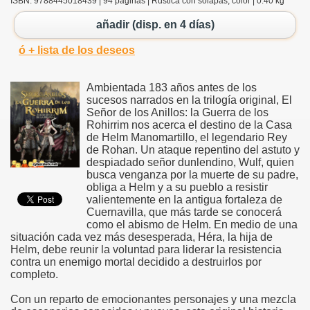
ISBN: 9788445018439 | 94 páginas | Rústica con solapas, color | 0.40 kg
añadir (disp. en 4 días)
ó + lista de los deseos
Ambientada 183 años antes de los
sucesos narrados en la trilogía original, El
Señor de los Anillos: la Guerra de los
Rohirrim nos acerca el destino de la Casa
de Helm Manomartillo, el legendario Rey
de Rohan. Un ataque repentino del astuto y
despiadado señor dunlendino, Wulf, quien
busca venganza por la muerte de su padre,
obliga a Helm y a su pueblo a resistir
valientemente en la antigua fortaleza de
Cuernavilla, que más tarde se conocerá
como el abismo de Helm. En medio de una
situación cada vez más desesperada, Héra, la hija de
Helm, debe reunir la voluntad para liderar la resistencia
contra un enemigo mortal decidido a destruirlos por
completo.
Con un reparto de emocionantes personajes y una mezcla