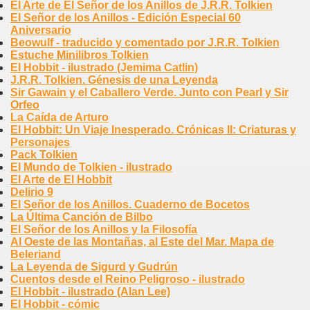
El Arte de El Señor de los Anillos de J.R.R. Tolkien
El Señor de los Anillos - Edición Especial 60
Aniversario
Beowulf - traducido y comentado por J.R.R. Tolkien
Estuche Minilibros Tolkien
El Hobbit - ilustrado (Jemima Catlin)
J.R.R. Tolkien. Génesis de una Leyenda
Sir Gawain y el Caballero Verde. Junto con Pearl y Sir
Orfeo
La Caída de Arturo
El Hobbit: Un Viaje Inesperado. Crónicas II: Criaturas y
Personajes
Pack Tolkien
El Mundo de Tolkien - ilustrado
El Arte de El Hobbit
Delirio 9
El Señor de los Anillos. Cuaderno de Bocetos
La Última Canción de Bilbo
El Señor de los Anillos y la Filosofía
Al Oeste de las Montañas, al Este del Mar. Mapa de
Beleriand
La Leyenda de Sigurd y Gudrún
Cuentos desde el Reino Peligroso - ilustrado
El Hobbit - ilustrado (Alan Lee)
El Hobbit - cómic