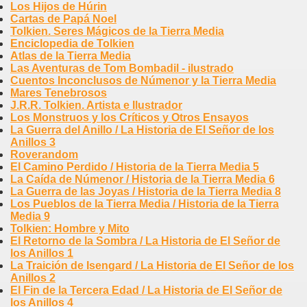
Los Hijos de Húrin
Cartas de Papá Noel
Tolkien. Seres Mágicos de la Tierra Media
Enciclopedia de Tolkien
Atlas de la Tierra Media
Las Aventuras de Tom Bombadil - ilustrado
Cuentos Inconclusos de Númenor y la Tierra Media
Mares Tenebrosos
J.R.R. Tolkien. Artista e Ilustrador
Los Monstruos y los Críticos y Otros Ensayos
La Guerra del Anillo / La Historia de El Señor de los
Anillos 3
Roverandom
El Camino Perdido / Historia de la Tierra Media 5
La Caída de Númenor / Historia de la Tierra Media 6
La Guerra de las Joyas / Historia de la Tierra Media 8
Los Pueblos de la Tierra Media / Historia de la Tierra
Media 9
Tolkien: Hombre y Mito
El Retorno de la Sombra / La Historia de El Señor de
los Anillos 1
La Traición de Isengard / La Historia de El Señor de los
Anillos 2
El Fin de la Tercera Edad / La Historia de El Señor de
los Anillos 4