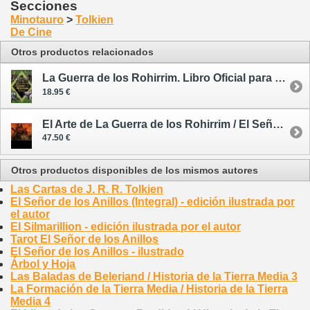
Secciones
Minotauro
>
Tolkien
De Cine
Otros productos relacionados
La Guerra de los Rohirrim. Libro Oficial para Colorear / El Señor de los Anillos
18.95 €
El Arte de La Guerra de los Rohirrim / El Señor de los Anillos - ilustrado
47.50 €
Otros productos disponibles de los mismos autores
Las Cartas de J. R. R. Tolkien
El Señor de los Anillos (Integral) - edición ilustrada por
el autor
El Silmarillion - edición ilustrada por el autor
Tarot El Señor de los Anillos
El Señor de los Anillos - ilustrado
Árbol y Hoja
Las Baladas de Beleriand / Historia de la Tierra Media 3
La Formación de la Tierra Media / Historia de la Tierra
Media 4