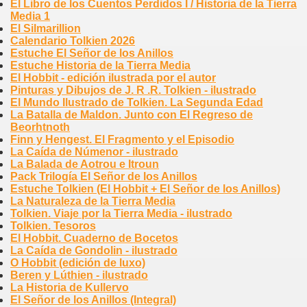
El Libro de los Cuentos Perdidos I / Historia de la Tierra
Media 1
El Silmarillion
Calendario Tolkien 2026
Estuche El Señor de los Anillos
Estuche Historia de la Tierra Media
El Hobbit - edición ilustrada por el autor
Pinturas y Dibujos de J. R .R. Tolkien - ilustrado
El Mundo Ilustrado de Tolkien. La Segunda Edad
La Batalla de Maldon. Junto con El Regreso de
Beorhtnoth
Finn y Hengest. El Fragmento y el Episodio
La Caída de Númenor - ilustrado
La Balada de Aotrou e Itroun
Pack Trilogía El Señor de los Anillos
Estuche Tolkien (El Hobbit + El Señor de los Anillos)
La Naturaleza de la Tierra Media
Tolkien. Viaje por la Tierra Media - ilustrado
Tolkien. Tesoros
El Hobbit. Cuaderno de Bocetos
La Caída de Gondolin - ilustrado
O Hobbit (edición de luxo)
Beren y Lúthien - ilustrado
La Historia de Kullervo
El Señor de los Anillos (Integral)