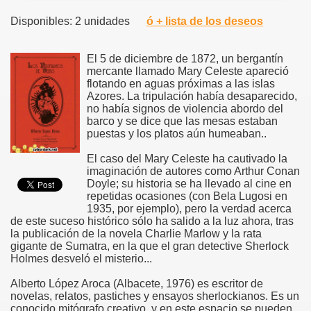
Disponibles: 2 unidades
ó + lista de los deseos
El 5 de diciembre de 1872, un bergantín
mercante llamado Mary Celeste apareció
flotando en aguas próximas a las islas
Azores. La tripulación había desaparecido,
no había signos de violencia abordo del
barco y se dice que las mesas estaban
puestas y los platos aún humeaban..
El caso del Mary Celeste ha cautivado la
imaginación de autores como Arthur Conan
Doyle; su historia se ha llevado al cine en
repetidas ocasiones (con Bela Lugosi en
1935, por ejemplo), pero la verdad acerca
de este suceso histórico sólo ha salido a la luz ahora, tras
la publicación de la novela Charlie Marlow y la rata
gigante de Sumatra, en la que el gran detective Sherlock
Holmes desveló el misterio...
Alberto López Aroca (Albacete, 1976) es escritor de
novelas, relatos, pastiches y ensayos sherlockianos. Es un
conocido mitógrafo creativo, y en este espacio se pueden