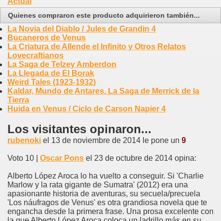
Actual
Quienes compraron este producto adquirieron también...
La Novia del Diablo / Jules de Grandin 4
Bucaneros de Venus
La Criatura de Allende el Infinito y Otros Relatos
Lovecraftianos
La Saga de Telzey Amberdon
La Llegada de El Borak
Weird Tales (1923-1932)
Kaldar, Mundo de Antares. La Saga de Merrick de la
Tierra
Huida en Venus / Ciclo de Carson Napier 4
Los visitantes opinaron...
rubenoki
el 13 de noviembre de 2014 le pone un
9
Voto 10 |
Oscar Pons
el 23 de octubre de 2014 opina:
Alberto López Aroca lo ha vuelto a conseguir. Si 'Charlie
Marlow y la rata gigante de Sumatra' (2012) era una
apasionante historia de aventuras, su secuela/precuela
'Los náufragos de Venus' es otra grandiosa novela que te
engancha desde la primera frase. Una prosa excelente con
la que Alberto López Aroca coloca un ladrillo más en su