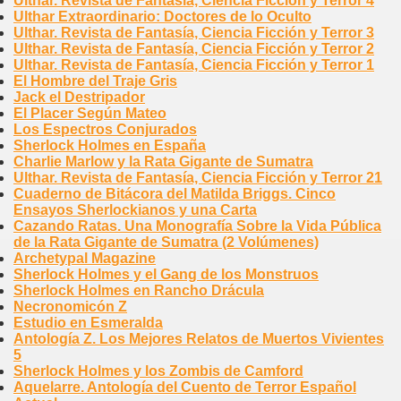
Ulthar. Revista de Fantasía, Ciencia Ficción y Terror 4
Ulthar Extraordinario: Doctores de lo Oculto
Ulthar. Revista de Fantasía, Ciencia Ficción y Terror 3
Ulthar. Revista de Fantasía, Ciencia Ficción y Terror 2
Ulthar. Revista de Fantasía, Ciencia Ficción y Terror 1
El Hombre del Traje Gris
Jack el Destripador
El Placer Según Mateo
Los Espectros Conjurados
Sherlock Holmes en España
Charlie Marlow y la Rata Gigante de Sumatra
Ulthar. Revista de Fantasía, Ciencia Ficción y Terror 21
Cuaderno de Bitácora del Matilda Briggs. Cinco
Ensayos Sherlockianos y una Carta
Cazando Ratas. Una Monografía Sobre la Vida Pública
de la Rata Gigante de Sumatra (2 Volúmenes)
Archetypal Magazine
Sherlock Holmes y el Gang de los Monstruos
Sherlock Holmes en Rancho Drácula
Necronomicón Z
Estudio en Esmeralda
Antología Z. Los Mejores Relatos de Muertos Vivientes
5
Sherlock Holmes y los Zombis de Camford
Aquelarre. Antología del Cuento de Terror Español