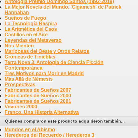
Antología Premio Domingo Santos (1992-2019)
La Mejor Novela del Mundo. 'Gigamesh' de Patrick
Hannahan
Sueños de Fuego
La Tecnología Respira
La Aritmética del Caos
Castillos en el Aire
Leyendas del Metaverso
Nos Mienten
Mariposas del Oeste y Otros Relatos
Crónicas de Tinieblas
Terra Nova 3. Antología de Ciencia Ficción
Contemporánea
Tres Motivos para Morir en Madrid
Más Allá de Némesis
Prospectivas
Fabricantes de Sueños 2007
Fabricantes de Sueños 2000
Fabricantes de Sueños 2001
Visiones 2000
Franco. Una Historia Alternativa
Quienes compraron este producto adquirieron también...
Mundos en el Abismo
Herederos del Recuerdo / Herederos 3