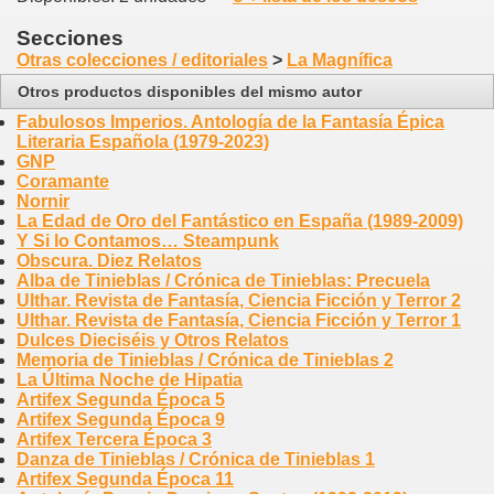
Secciones
Otras colecciones / editoriales
>
La Magnífica
Otros productos disponibles del mismo autor
Fabulosos Imperios. Antología de la Fantasía Épica
Literaria Española (1979-2023)
GNP
Coramante
Nornir
La Edad de Oro del Fantástico en España (1989-2009)
Y Si lo Contamos… Steampunk
Obscura. Diez Relatos
Alba de Tinieblas / Crónica de Tinieblas: Precuela
Ulthar. Revista de Fantasía, Ciencia Ficción y Terror 2
Ulthar. Revista de Fantasía, Ciencia Ficción y Terror 1
Dulces Dieciséis y Otros Relatos
Memoria de Tinieblas / Crónica de Tinieblas 2
La Última Noche de Hipatia
Artifex Segunda Época 5
Artifex Segunda Época 9
Artifex Tercera Época 3
Danza de Tinieblas / Crónica de Tinieblas 1
Artifex Segunda Época 11