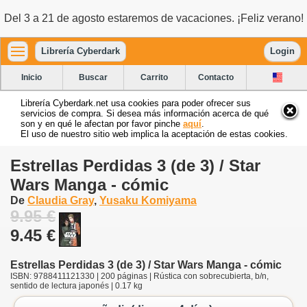
Del 3 a 21 de agosto estaremos de vacaciones. ¡Feliz verano!
Librería Cyberdark
Login
Inicio
Buscar
Carrito
Contacto
Librería Cyberdark.net usa cookies para poder ofrecer sus
servicios de compra. Si desea más información acerca de qué
son y en qué le afectan por favor pinche
aquí
.
El uso de nuestro sitio web implica la aceptación de estas cookies.
Estrellas Perdidas 3 (de 3) / Star
Wars Manga - cómic
De
Claudia Gray
,
Yusaku Komiyama
9.95 €
9.45 €
Estrellas Perdidas 3 (de 3) / Star Wars Manga - cómic
ISBN: 9788411121330 | 200 páginas | Rústica con sobrecubierta, b/n,
sentido de lectura japonés | 0.17 kg