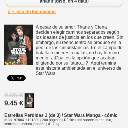
añadir (disp. en 4 días)
ó + lista de los deseos
A pesar de su amor, Thane y Ciena
deciden elegir caminos separados según
los ideales de justicia en los que creen. Sin
embargo, su reencuentro se produce en la
peor de las circunstancias. En el campo de
batalla o mueres o matas, no hay término
medio. ¿¡Cuál es la opción que acaban
eligiendo por su futuro...!? ¡Aquí termina
esta historia ambientada en el universo de
Star Wars!
9.95 €
9.45 €
Estrellas Perdidas 3 (de 3) / Star Wars Manga - cómic
ISBN: 9788411121330 | 200 páginas | Rústica con sobrecubierta, b/n,
sentido de lectura japonés | 0.17 kg