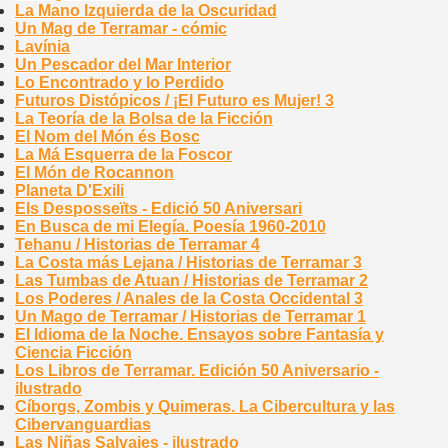
La Mano Izquierda de la Oscuridad
Un Mag de Terramar - cómic
Lavínia
Un Pescador del Mar Interior
Lo Encontrado y lo Perdido
Futuros Distópicos / ¡El Futuro es Mujer! 3
La Teoría de la Bolsa de la Ficción
El Nom del Món és Bosc
La Má Esquerra de la Foscor
El Món de Rocannon
Planeta D'Exili
Els Desposseïts - Edició 50 Aniversari
En Busca de mi Elegía. Poesía 1960-2010
Tehanu / Historias de Terramar 4
La Costa más Lejana / Historias de Terramar 3
Las Tumbas de Atuan / Historias de Terramar 2
Los Poderes / Anales de la Costa Occidental 3
Un Mago de Terramar / Historias de Terramar 1
El Idioma de la Noche. Ensayos sobre Fantasía y
Ciencia Ficción
Los Libros de Terramar. Edición 50 Aniversario -
ilustrado
Cíborgs, Zombis y Quimeras. La Cibercultura y las
Cibervanguardias
Las Niñas Salvajes - ilustrado