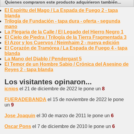
Quienes compraron este producto adquirieron también...
El Espíritu del Mago / La Espada de Fuego 2 - tapa
blanda
Trilogía de Fundación - tapa dura - oferta - segunda
mano
La Plegaria de la Calle / El Legado del Hierro Negro 1
El Cielo de Piedra / Trilogía de la Tierra Fragmentada 3
El Azor y los Cuervos / Neimhaim 2 - nueva edición
El Corazón de Tramórea / La Espada de Fuego 4 - tapa
blanda
La Mano del Diablo / Pendergast 5
El Temor de un Hombre Sabio / Crónica del Asesino de
Reyes 2 - tapa blanda
Los visitantes opinaron...
icnios
el 21 de diciembre de 2022 le pone un
8
FUERADEBANDA
el 15 de noviembre de 2022 le pone
un
9
Jose Joaquin
el 30 de marzo de 2011 le pone un
6
Oscar Pons
el 7 de diciembre de 2010 le pone un
6