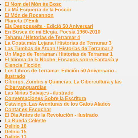
El Nom del Món és Bosc
La Má Esquerra de la Foscor
El Món de Rocannon
Planeta D'Exili
Els Desposseïts - Edició 50 Aniversari
En Busca de mi Elegía. Poesía 1960-2010
Tehanu / Historias de Terramar 4
La Costa más Lejana / Historias de Terramar 3
Las Tumbas de Atuan / Historias de Terramar 2
Un Mago de Terramar / Historias de Terramar 1
El Idioma de la Noche. Ensayos sobre Fantasía y
Ciencia Ficción
Los Libros de Terramar. Edición 50 Aniversario -
ilustrado
Cíborgs, Zombis y Quimeras. La Cibercultura y las
Cibervanguardias
Las Niñas Salvajes - ilustrado
Conversaciones Sobre la Escritura
Catwings. Las Aventuras de los Gatos Alados
Contar es Escuchar
El Día Antes de la Revolución - ilustrado
La Rueda Celeste
Delirio 18
Delirio 15
Delirio 13