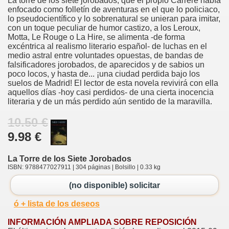
La torre de los siete jorobados, que el propio Carrere había
enfocado como folletín de aventuras en el que lo policiaco,
lo pseudocientífico y lo sobrenatural se unieran para imitar,
con un toque peculiar de humor castizo, a los Leroux,
Motta, Le Rouge o La Hire, se alimenta -de forma
excéntrica al realismo literario español- de luchas en el
medio astral entre voluntades opuestas, de bandas de
falsificadores jorobados, de aparecidos y de sabios un
poco locos, y hasta de... ¡una ciudad perdida bajo los
suelos de Madrid! El lector de esta novela revivirá con ella
aquellos días -hoy casi perdidos- de una cierta inocencia
literaria y de un más perdido aún sentido de la maravilla.
10.50 €
9.98 €
La Torre de los Siete Jorobados
ISBN: 9788477027911 | 304 páginas | Bolsillo | 0.33 kg
(no disponible) solicitar
ó + lista de los deseos
INFORMACIÓN AMPLIADA SOBRE REPOSICIÓN