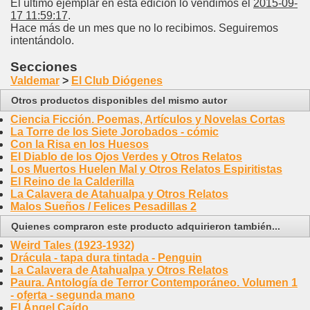
El último ejemplar en esta edición lo vendimos el
2015-09-
17 11:59:17
.
Hace más de un mes que no lo recibimos. Seguiremos
intentándolo.
Secciones
Valdemar
>
El Club Diógenes
Otros productos disponibles del mismo autor
Ciencia Ficción. Poemas, Artículos y Novelas Cortas
La Torre de los Siete Jorobados - cómic
Con la Risa en los Huesos
El Diablo de los Ojos Verdes y Otros Relatos
Los Muertos Huelen Mal y Otros Relatos Espiritistas
El Reino de la Calderilla
La Calavera de Atahualpa y Otros Relatos
Malos Sueños / Felices Pesadillas 2
Quienes compraron este producto adquirieron también...
Weird Tales (1923-1932)
Drácula - tapa dura tintada - Penguin
La Calavera de Atahualpa y Otros Relatos
Paura. Antología de Terror Contemporáneo. Volumen 1
- oferta - segunda mano
El Ángel Caído