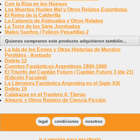
Con la Risa en los Huesos
Los Muertos Huelen Mal y Otros Relatos Espiritistas
El Reino de la Calderilla
La Calavera de Atahualpa y Otros Relatos
La Torre de los Siete Jorobados
Malos Sueños / Felices Pesadillas 2
Quienes compraron este producto adquirieron también...
La Isla de los Eones y Otras Historias de Mundos
Perdidos - ilustrado
Delirio 12
Cuentos Fantásticos Argentinos 1900-1960
El Triunfo del Capitán Futuro / Capitán Futuro 3 (de 21)
(Edición Facsímil)
La Literatura Fantástica Argentina en el Siglo XIX
Delirio 10
Calabazas en el Trastero 4: Tijeras
Almuric y Otros Relatos de Ciencia Ficción
legal
condiciones
nosotros
ir a versión para escritorio