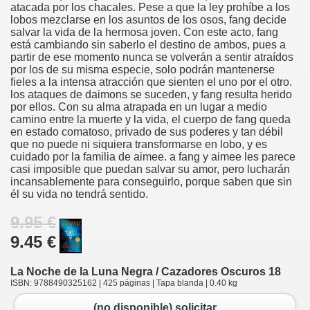
atacada por los chacales. Pese a que la ley prohíbe a los
lobos mezclarse en los asuntos de los osos, fang decide
salvar la vida de la hermosa joven. Con este acto, fang
está cambiando sin saberlo el destino de ambos, pues a
partir de ese momento nunca se volverán a sentir atraídos
por los de su misma especie, solo podrán mantenerse
fieles a la intensa atracción que sienten el uno por el otro.
los ataques de daimons se suceden, y fang resulta herido
por ellos. Con su alma atrapada en un lugar a medio
camino entre la muerte y la vida, el cuerpo de fang queda
en estado comatoso, privado de sus poderes y tan débil
que no puede ni siquiera transformarse en lobo, y es
cuidado por la familia de aimee. a fang y aimee les parece
casi imposible que puedan salvar su amor, pero lucharán
incansablemente para conseguirlo, porque saben que sin
él su vida no tendrá sentido.
9.95 €
9.45 €
La Noche de la Luna Negra / Cazadores Oscuros 18
ISBN: 9788490325162 | 425 páginas | Tapa blanda | 0.40 kg
(no disponible) solicitar