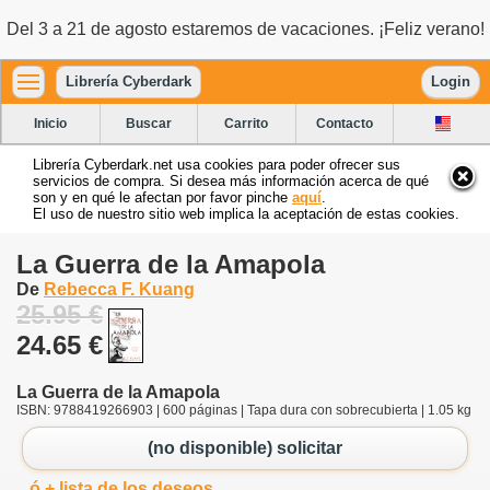
Del 3 a 21 de agosto estaremos de vacaciones. ¡Feliz verano!
Librería Cyberdark
Login
Inicio
Buscar
Carrito
Contacto
Librería Cyberdark.net usa cookies para poder ofrecer sus
servicios de compra. Si desea más información acerca de qué
son y en qué le afectan por favor pinche
aquí
.
El uso de nuestro sitio web implica la aceptación de estas cookies.
La Guerra de la Amapola
De
Rebecca F. Kuang
25.95 €
24.65 €
La Guerra de la Amapola
ISBN: 9788419266903 | 600 páginas | Tapa dura con sobrecubierta | 1.05 kg
(no disponible) solicitar
ó + lista de los deseos