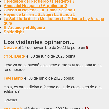
Herederos del Recuerdo / Herederos 3
Amos del Nospacio / Arquitectos 3
Gideon la Novena / La Tumba Sellada 1
Reyes de la Tierra Salvaje / La Banda 1
La Sabiduría de las Multitudes / La Primera Ley 6 - tapa
dura
El Arcano y el Jilguero
Spiderlight
Los visitantes opinaron...
Cerave
el 17 de noviembre de 2023 le pone un
9
cYbErDaRk
el 30 de junio de 2023 opina:
Orok ya no publicará esta serie e Hidra al reeditarla la ha
renombrado.
Tetesaurio
el 30 de junio de 2023 opina:
Hola, es otra edicion diferente de la de orock o es de otra
editorial?
Gracias
ana gomiz
el 3 de octubre de 2022 le pone un
10