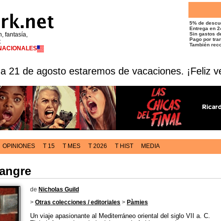
5% de descu
Entrega en 2
n, fantasía,
Sin gastos de
Pago por tran
t
También reco
RNACIONALES
 a 21 de agosto estaremos de vacaciones. ¡Feliz v
OPINIONES
T 15
T MES
T 2026
T HIST
MEDIA
Sangre
de
Nicholas Guild
>
Otras colecciones / editoriales
>
Pàmies
Un viaje apasionante al Mediterráneo oriental del siglo VII a. C.