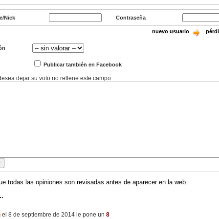
e/Nick
Contraseña
nuevo usuario
pérd
ón
Publicar también en Facebook
 desea dejar su voto no rellene este campo
ue todas las opiniones son revisadas antes de aparecer en la web.
..
n
el 8 de septiembre de 2014 le pone un
8