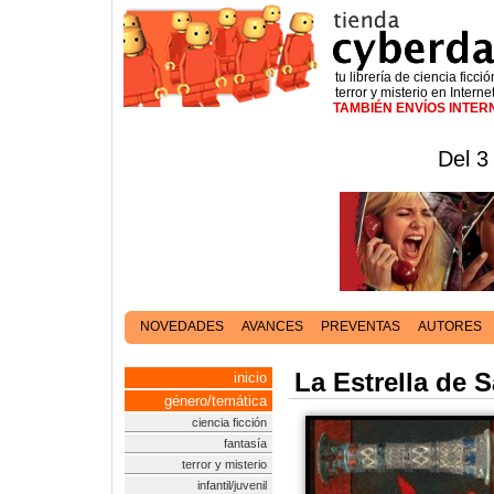
tu librería de ciencia ficció
terror y misterio en Interne
TAMBIÉN ENVÍOS INTE
Del 3
NOVEDADES
AVANCES
PREVENTAS
AUTORES
La Estrella de 
inicio
género/temática
ciencia ficción
fantasía
terror y misterio
infantil/juvenil