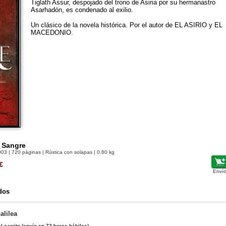
Tiglath Assur, despojado del trono de Asiria por su hermanastro
Asarhadón, es condenado al exilio.
Un clásico de la novela histórica. Por el autor de EL ASIRIO y EL
MACEDONIO.
e Sangre
903
| 720 páginas | Rústica con solapas | 0.80 kg
€
Envío
dos
alilea
l carrito
(envío en 72 horas hábiles)