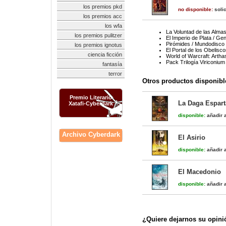
los premios pkd
no disponible:
solic
los premios acc
los wfa
La Voluntad de las Alma
los premios pulitzer
El Imperio de Plata / Ge
Pirómides / Mundodisco
los premios ignotus
El Portal de los Obelisco
ciencia ficción
World of Warcraft: Arth
Pack Trilogía Viriconium
fantasía
terror
Otros productos disponibl
Premio Literario
La Daga Espar
Xatafi-Cyberdark
disponible:
añadir a
Archivo Cyberdark
El Asirio
disponible:
añadir a
El Macedonio
disponible:
añadir a
¿Quiere dejarnos su opini