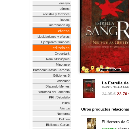
ensayo
cómics
revistas y fanzines
juegos
merchandising
ofertas
Liquidaciones y ofertas
Ejemplares firmados
editoriales
Cyberdark
Alamut/Bibliópolis
Minotauro
Barsoom/Costas Carcosa
Ediciones B
Valdemar
La Estrella d
Dilatando Mentes
ISBN:
9788415433
Biblioteca del Laberinto
24.95 €
23.70
PRH/Debolsillo
Hidra
Alianza
Otros productos relaciona
Nocturna
Dolmen
El Herrero de G
Biblioteca Carfax
disponible:
añadir a