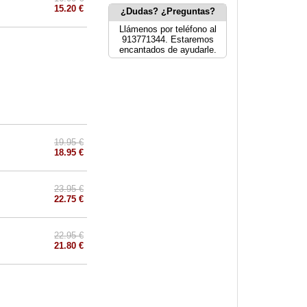
15.20 €
¿Dudas? ¿Preguntas?
Llámenos por teléfono al
913771344. Estaremos
encantados de ayudarle.
19.95 €
18.95 €
23.95 €
22.75 €
22.95 €
21.80 €