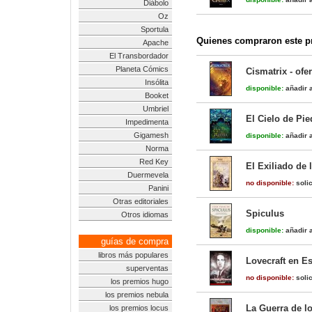
Diábolo
Oz
Sportula
Quienes compraron este pr
Apache
El Transbordador
Planeta Cómics
Cismatrix - of
Insólita
disponible:
añadir a
Booket
Umbriel
El Cielo de Pie
Impedimenta
Gigamesh
disponible:
añadir a
Norma
Red Key
El Exiliado de 
Duermevela
no disponible:
solic
Panini
Otras editoriales
Spiculus
Otros idiomas
disponible:
añadir a
guías de compra
libros más populares
Lovecraft en E
superventas
no disponible:
solic
los premios hugo
los premios nebula
La Guerra de 
los premios locus