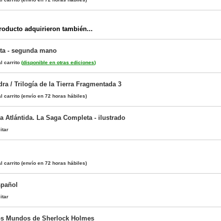
oducto adquirieron también...
erta - segunda mano
l carrito
(
disponible en otras ediciones
)
dra / Trilogía de la Tierra Fragmentada 3
l carrito
(envío en 72 horas hábiles)
la Atlántida. La Saga Completa - ilustrado
itar
l carrito
(envío en 72 horas hábiles)
spañol
itar
los Mundos de Sherlock Holmes