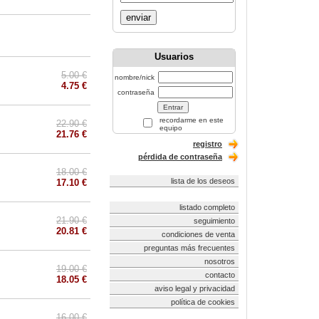
enviar
Usuarios
5.00 €
nombre/nick
4.75 €
contraseña
recordarme en este
22.90 €
equipo
21.76 €
registro
pérdida de contraseña
18.00 €
lista de los deseos
17.10 €
listado completo
21.90 €
seguimiento
20.81 €
condiciones de venta
preguntas más frecuentes
nosotros
19.00 €
contacto
18.05 €
aviso legal y privacidad
política de cookies
16.00 €