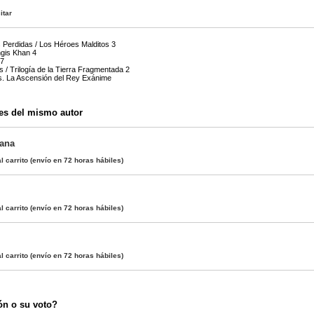
itar
s Perdidas / Los Héroes Malditos 3
ngis Khan 4
 7
s / Trilogía de la Tierra Fragmentada 2
as. La Ascensión del Rey Exánime
es del mismo autor
tana
l carrito
(envío en 72 horas hábiles)
l carrito
(envío en 72 horas hábiles)
l carrito
(envío en 72 horas hábiles)
ón o su voto?