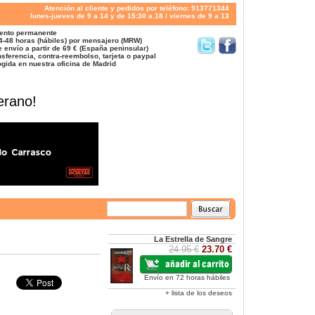
Atención al cliente y pedidos por teléfono: 913771344
lunes-jueves de 9 a 14 y de 15:30 a 18 / viernes de 9 a 13
ento permanente
4-48 horas (hábiles) por mensajero (MRW)
 envío a partir de 69 € (España peninsular)
sferencia, contra-reembolso, tarjeta o paypal
gida en nuestra oficina de Madrid
erano!
La Estrella de Sangre
24.95 €
23.70 €
Envío en 72 horas hábiles
+ lista de los deseos