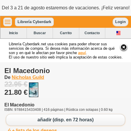
Del 3 a 21 de agosto estaremos de vacaciones. ¡Feliz verano!
Librería Cyberdark
Login
Inicio
Buscar
Carrito
Contacto
Librería Cyberdark.net usa cookies para poder ofrecer sus
servicios de compra. Si desea más información acerca de qué
son y en qué le afectan por favor pinche
aquí
.
El uso de nuestro sitio web implica la aceptación de estas cookies.
El Macedonio
De
Nicholas Guild
22.95 €
21.80 €
El Macedonio
ISBN: 9788415433408 | 416 páginas | Rústica con solapas | 0.60 kg
añadir (disp. en 72 horas)
ó + lista de los deseos