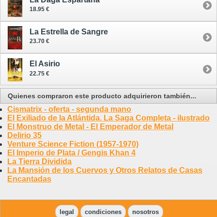
18.95 €
La Estrella de Sangre
23.70 €
El Asirio
22.75 €
Quienes compraron este producto adquirieron también...
Cismatrix - oferta - segunda mano
El Exiliado de la Atlántida. La Saga Completa - ilustrado
El Monstruo de Metal - El Emperador de Metal
Delirio 35
Venture Science Fiction (1957-1970)
El Imperio de Plata / Gengis Khan 4
La Tierra Dividida
La Mansión de los Cuervos y Otros Relatos de Casas
Encantadas
legal
condiciones
nosotros