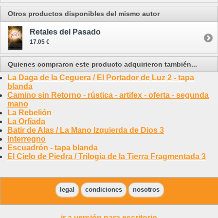
Otros productos disponibles del mismo autor
Retales del Pasado
17.05 €
Quienes compraron este producto adquirieron también...
La Daga de la Ceguera / El Portador de Luz 2 - tapa
blanda
Camino sin Retorno - rústica - artifex - oferta - segunda
mano
La Rebelión
La Orfíada
Batir de Alas / La Mano Izquierda de Dios 3
Interregno
Escuadrón - tapa blanda
El Cielo de Piedra / Trilogía de la Tierra Fragmentada 3
legal
condiciones
nosotros
ir a versión para escritorio