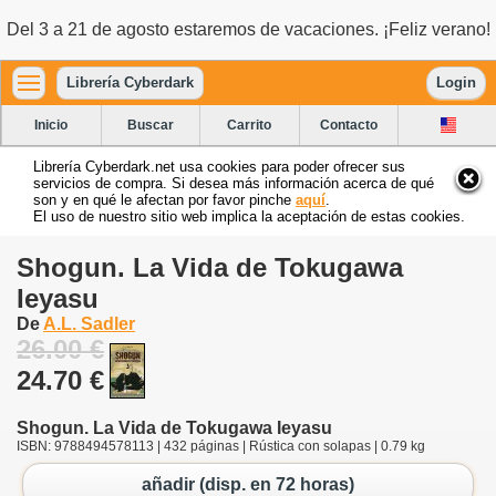
Del 3 a 21 de agosto estaremos de vacaciones. ¡Feliz verano!
Librería Cyberdark
Login
Inicio
Buscar
Carrito
Contacto
Librería Cyberdark.net usa cookies para poder ofrecer sus
servicios de compra. Si desea más información acerca de qué
son y en qué le afectan por favor pinche
aquí
.
El uso de nuestro sitio web implica la aceptación de estas cookies.
Shogun. La Vida de Tokugawa
Ieyasu
De
A.L. Sadler
26.00 €
24.70 €
Shogun. La Vida de Tokugawa Ieyasu
ISBN: 9788494578113 | 432 páginas | Rústica con solapas | 0.79 kg
añadir (disp. en 72 horas)