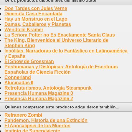
Otros productos disponibles del mismo autor
Dos Tardes con Jules Verne
Diminuta Casa Encantada
Hay un Monstruo en el Lago
Damas, Caballeros y Planetas
Wendolin Kramer
La Señora Potter no Es Exactamente Santa Claus
The King. Bienvenidos al Universo Literario de
Stephen King
Insólitas. Narradoras de lo Fantástico en Latinoamérica
y España
El Show de Grossman
Poshumanas y Distópicas. Antología de Escritoras
Españolas de Ciencia Ficción
Connerland
Alucinadas II
Retrofuturismos. Antología Steampunk
Presencia Humana Magazine 0
Presencia Humana Magazine 2
Quienes compraron este producto adquirieron también...
Refranero Zombi
Pandemon. Historia de una Extinción
El Apocalipsis de los Muertos
Instinto de Superviviente