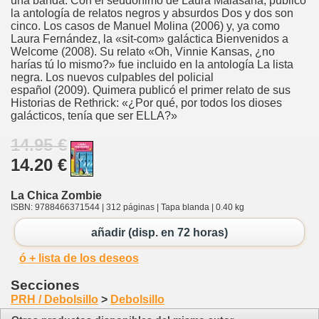
una banda. Con el seudónimo de Laura Malasaña, publicó
la antología de relatos negros y absurdos Dos y dos son
cinco. Los casos de Manuel Molina (2006) y, ya como
Laura Fernández, la «sit-com» galáctica Bienvenidos a
Welcome (2008). Su relato «Oh, Vinnie Kansas, ¿no
harías tú lo mismo?» fue incluido en la antología La lista
negra. Los nuevos culpables del policial
español (2009). Quimera publicó el primer relato de sus
Historias de Rethrick: «¿Por qué, por todos los dioses
galácticos, tenía que ser ELLA?»
14.95 €
14.20 €
La Chica Zombie
ISBN: 9788466371544 | 312 páginas | Tapa blanda | 0.40 kg
añadir (disp. en 72 horas)
ó + lista de los deseos
Secciones
PRH / Debolsillo
>
Debolsillo