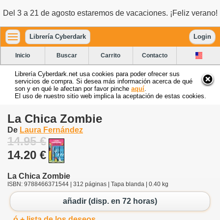
Del 3 a 21 de agosto estaremos de vacaciones. ¡Feliz verano!
Librería Cyberdark
Login
Inicio
Buscar
Carrito
Contacto
Librería Cyberdark.net usa cookies para poder ofrecer sus
servicios de compra. Si desea más información acerca de qué
son y en qué le afectan por favor pinche
aquí
.
El uso de nuestro sitio web implica la aceptación de estas cookies.
La Chica Zombie
De
Laura Fernández
14.95 €
14.20 €
La Chica Zombie
ISBN: 9788466371544 | 312 páginas | Tapa blanda | 0.40 kg
añadir (disp. en 72 horas)
ó + lista de los deseos