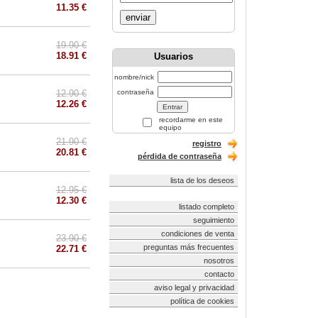
11.35 €
enviar
19.90 €
18.91 €
Usuarios
nombre/nick
12.90 €
contraseña
12.26 €
recordarme en este
equipo
21.90 €
registro
20.81 €
pérdida de contraseña
lista de los deseos
12.95 €
12.30 €
listado completo
seguimiento
condiciones de venta
23.90 €
preguntas más frecuentes
22.71 €
nosotros
contacto
aviso legal y privacidad
política de cookies