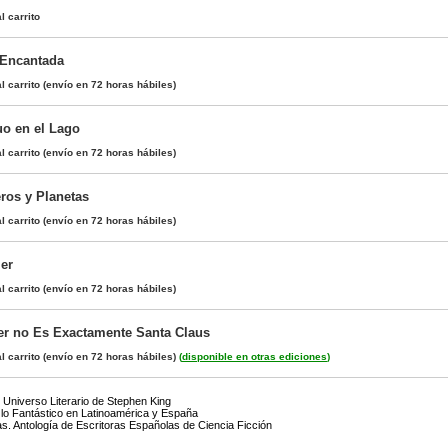
l carrito
 Encantada
l carrito
(envío en 72 horas hábiles)
o en el Lago
l carrito
(envío en 72 horas hábiles)
ros y Planetas
l carrito
(envío en 72 horas hábiles)
er
l carrito
(envío en 72 horas hábiles)
er no Es Exactamente Santa Claus
l carrito
(envío en 72 horas hábiles)
(
disponible en otras ediciones
)
 Universo Literario de Stephen King
 lo Fantástico en Latinoamérica y España
. Antología de Escritoras Españolas de Ciencia Ficción