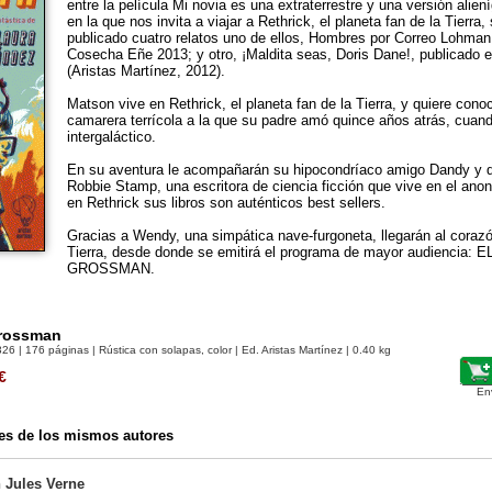
entre la película Mi novia es una extraterrestre y una versión alie
en la que nos invita a viajar a Rethrick, el planeta fan de la Tierra,
publicado cuatro relatos uno de ellos, Hombres por Correo Lohman,
Cosecha Eñe 2013; y otro, ¡Maldita seas, Doris Dane!, publicado 
(Aristas Martínez, 2012).
Matson vive en Rethrick, el planeta fan de la Tierra, y quiere con
camarera terrícola a la que su padre amó quince años atrás, cuan
intergaláctico.
En su aventura le acompañarán su hipocondríaco amigo Dandy y d
Robbie Stamp, una escritora de ciencia ficción que vive en el anon
en Rethrick sus libros son auténticos best sellers.
Gracias a Wendy, una simpática nave-furgoneta, llegarán al coraz
Tierra, desde donde se emitirá el programa de mayor audiencia:
GROSSMAN.
Grossman
326
| 176 páginas | Rústica con solapas, color | Ed. Aristas Martínez | 0.40 kg
€
En
es de los mismos autores
 Jules Verne