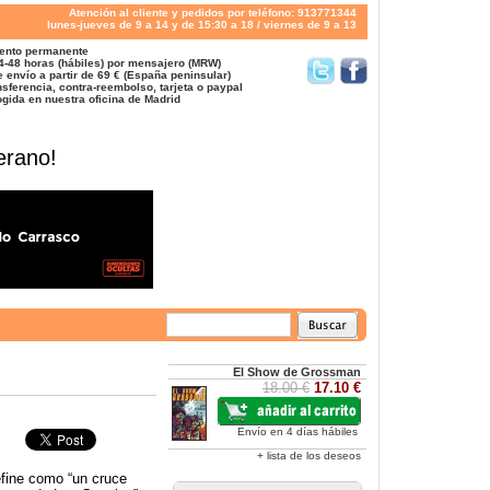
Atención al cliente y pedidos por teléfono: 913771344
lunes-jueves de 9 a 14 y de 15:30 a 18 / viernes de 9 a 13
ento permanente
4-48 horas (hábiles) por mensajero (MRW)
 envío a partir de 69 € (España peninsular)
sferencia, contra-reembolso, tarjeta o paypal
gida en nuestra oficina de Madrid
erano!
El Show de Grossman
18.00 €
17.10 €
Envío en 4 días hábiles
+ lista de los deseos
efine como “un cruce