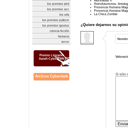
Alucinadas II
los premios pkd
Retrofuturismos. Antolo
Presencia Humana Maga
los premios acc
Presencia Humana Maga
La Chica Zombie
los wfa
los premios pulitzer
¿Quiere dejarnos su opini
los premios ignotus
ciencia ficción
fantasía
Nombr
terror
Premio Literario
Valoraci
Xatafi-Cyberdark
Si sólo
Archivo Cyberdark