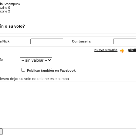
gía Steampunk
zine 0
zine 2
ón o su voto?
e/Nick
Contraseña
nuevo usuario
pérd
ón
Publicar también en Facebook
 desea dejar su voto no rellene este campo