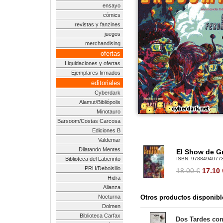
ensayo
cómics
revistas y fanzines
juegos
merchandising
ofertas
Liquidaciones y ofertas
Ejemplares firmados
editoriales
Cyberdark
Alamut/Bibliópolis
Minotauro
Barsoom/Costas Carcosa
Ediciones B
Valdemar
Dilatando Mentes
El Show de 
Biblioteca del Laberinto
ISBN:
9788494077
PRH/Debolsillo
18.00 €
17.10
Hidra
Alianza
Nocturna
Otros productos disponibl
Dolmen
Biblioteca Carfax
Dos Tardes con