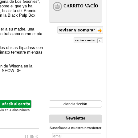
nígena de Los Goonies”,
 sobre el que ya ha
 finalista del Premio
en la Black Pulp Box
ocer a su madre, una
revisar y comprar
do trabajaba como espía
vaciar carrito
os chicas flipadass con
imato terrestre mientras
ón de Winona en la
 EL SHOW DE
ciencia ficción
vío en 4 días hábiles
Newsletter
Suscríbase a nuestra newsletter
11.95 €