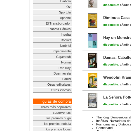
Diábolo
disponible:
añadir a
Oz
Sportula
Diminuta Casa
Apache
El Transbordador
disponible:
añadir a
Planeta Cómics
Insólita
Hay un Monstru
Booket
disponible:
añadir a
Umbriel
Impedimenta
Gigamesh
Damas, Caballe
Norma
disponible:
añadir a
Red Key
Duermevela
Wendolin Kram
Panini
Otras editoriales
disponible:
añadir a
Otros idiomas
La Señora Pott
guías de compra
disponible:
añadir a
libros más populares
superventas
The King. Bienvenidos al
los premios hugo
Insólitas. Narradoras de
los premios nebula
Poshumanas y Distópicas
Connerland
los premios locus