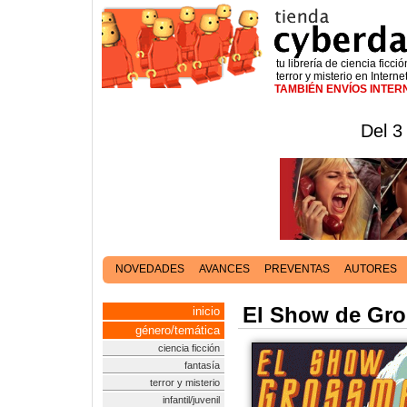
tu librería de ciencia ficció
terror y misterio en Interne
TAMBIÉN ENVÍOS INTE
Del 3
NOVEDADES
AVANCES
PREVENTAS
AUTORES
El Show de Gr
inicio
género/temática
ciencia ficción
fantasía
terror y misterio
infantil/juvenil