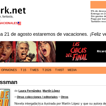
5% de descu
Entrega en 2
n, fantasía,
Sin gastos de
Pago por tran
t
También reco
RNACIONALES
 a 21 de agosto estaremos de vacaciones. ¡Feliz v
OPINIONES
T 15
T MES
T 2026
T HIST
MEDIA
ossman
de
Laura Fernández
,
Martín López
>
Otras colecciones / editoriales
>
Otros
Novela intergaláctica ilustrada por Martín López y que su autora d