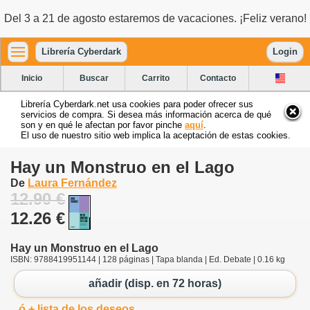
Del 3 a 21 de agosto estaremos de vacaciones. ¡Feliz verano!
Librería Cyberdark
Login
Inicio
Buscar
Carrito
Contacto
Librería Cyberdark.net usa cookies para poder ofrecer sus
servicios de compra. Si desea más información acerca de qué
son y en qué le afectan por favor pinche
aquí
.
El uso de nuestro sitio web implica la aceptación de estas cookies.
Hay un Monstruo en el Lago
De
Laura Fernández
12.90 €
12.26 €
Hay un Monstruo en el Lago
ISBN: 9788419951144 | 128 páginas | Tapa blanda | Ed. Debate | 0.16 kg
añadir (disp. en 72 horas)
ó + lista de los deseos