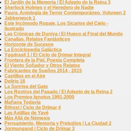
El Jardín de la Memoria / El Adepto de la Reina 3
Sherlock Holmes y el Heredero de Nadie
Paura. Antología de Terror Contemporáneo. Volumen 2
Jabberwock 1
Este Incómodo Ropaje. Los Sicarios del Cielo -
ilustrado
Las Crónicas de Duniya / El Hueco al Final del Mundo
Canallas. Relatos Fantásticos
Horizonte de Sucesos
La Enciclopedia Galáctica
Yggdrasil 1 / El Ciclo de Drimar Integral
Frontera de la Piel. Poesía Completa
El Viento Soñador y Otros Relatos
Fabricantes de Sueños 2014 - 2015
Castillos en el Aire
Delirio 16
La Sonrisa del Gato
Los Rostros del Pasado / El Adepto de la Reina 2
Los Premios Ignotus 1991-2000
Mañana Todavía
Bifrost / Ciclo de Drímar 4
Las Astillas de Yavé
Más Allá de Némesis
Pensamiento, Memoria y Preludios / La Ciudad 2
Jormungand / Ciclo de Drímar 3