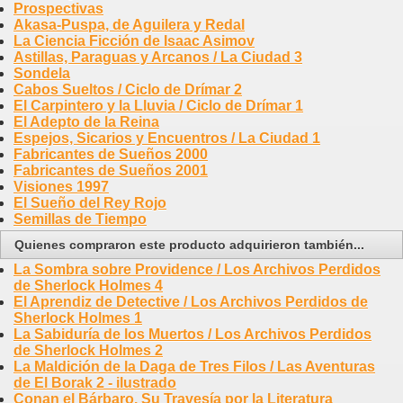
Prospectivas
Akasa-Puspa, de Aguilera y Redal
La Ciencia Ficción de Isaac Asimov
Astillas, Paraguas y Arcanos / La Ciudad 3
Sondela
Cabos Sueltos / Ciclo de Drímar 2
El Carpintero y la Lluvia / Ciclo de Drímar 1
El Adepto de la Reina
Espejos, Sicarios y Encuentros / La Ciudad 1
Fabricantes de Sueños 2000
Fabricantes de Sueños 2001
Visiones 1997
El Sueño del Rey Rojo
Semillas de Tiempo
Quienes compraron este producto adquirieron también...
La Sombra sobre Providence / Los Archivos Perdidos
de Sherlock Holmes 4
El Aprendiz de Detective / Los Archivos Perdidos de
Sherlock Holmes 1
La Sabiduría de los Muertos / Los Archivos Perdidos
de Sherlock Holmes 2
La Maldición de la Daga de Tres Filos / Las Aventuras
de El Borak 2 - ilustrado
Conan el Bárbaro. Su Travesía por la Literatura