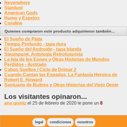
Neverwhere
Stardust
American Gods
Humo y Espejos
Coraline
Quienes compraron este producto adquirieron también...
El Sueño de Plata
Tiempo Profundo - tapa dura
El Sueño del Androide - tapa blanda
Steampunk. Antología Retrofuturista
La Isla de los Eones y Otras Historias de Mundos
Perdidos - ilustrado
Cabos Sueltos / Ciclo de Drímar 2
Cuando Cantan las Espadas. La Fantasía Heroica de
Robert E. Howard
Santuario de Buitres y Otras Historias del Viejo Oeste
Los visitantes opinaron...
ana gomiz
el 25 de febrero de 2020 le pone un
8
legal
condiciones
nosotros