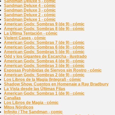
Sandman Deluxe 5 - cómic
Sandman Deluxe 4 - cómic
Sandman Deluxe 3 - cómic
Sandman Deluxe 2 - cómic
Sandman Deluxe 1 - cómic
American Gods: Sombras 9 (de 9) - cómic
American Gods: Sombras 8 (de 9) - cómic
La Última Tentación - cómic
Violent Cases - cómic
American Gods: Sombras 7 (de 9) - cómic
American Gods: Sombras 6 (de 9) - cómic
American Gods: Sombras 5 (de 9) - cómic
Odd y los Gigantes de Escarcha - ilustrado
American Gods: Sombras 4 (de 9) - cómic
American Gods: Sombras 3 (de 9) - cómic
Esposas Prohibidas de Siervos sin Rostro - cómic
American Gods: Sombras 2 (de 9) - cómic
Los Libros de la Magia (Integral) - cómic
Shadow Show. Cuentos en Homenaje a Ray Bradbury
La Vista desde las Últimas Filas
American Gods: Sombras 1 (de 9) - cómic
Canallas
Los Libros de Magia - cómic
Mitos Nórdicos
Infinito / The Sandman - comic