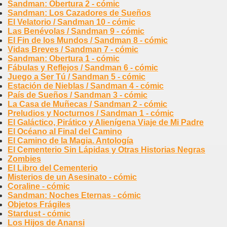
Sandman: Obertura 2 - cómic
Sandman: Los Cazadores de Sueños
El Velatorio / Sandman 10 - cómic
Las Benévolas / Sandman 9 - cómic
El Fin de los Mundos / Sandman 8 - cómic
Vidas Breves / Sandman 7 - cómic
Sandman: Obertura 1 - cómic
Fábulas y Reflejos / Sandman 6 - cómic
Juego a Ser Tú / Sandman 5 - cómic
Estación de Nieblas / Sandman 4 - cómic
País de Sueños / Sandman 3 - cómic
La Casa de Muñecas / Sandman 2 - cómic
Preludios y Nocturnos / Sandman 1 - cómic
El Galáctico, Pirático y Alienígena Viaje de Mi Padre
El Océano al Final del Camino
El Camino de la Magia. Antología
El Cementerio Sin Lápidas y Otras Historias Negras
Zombies
El Libro del Cementerio
Misterios de un Asesinato - cómic
Coraline - cómic
Sandman: Noches Eternas - cómic
Objetos Frágiles
Stardust - cómic
Los Hijos de Anansi