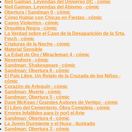
Neil Gaiman. Leyendas del Universo DC - cómic
Neil Gaiman. Leyendas del Abismo - cómic
Obertura / Sandman 0 - cómic
Cómo Hablar con Chicas en Fiestas - cómic
Casos Violentos - cómic
Orquídea Negra - cómic
La Verdad sobre el Caso de la Desaparición de la Srta.
Finch - cómic
Criaturas de la Noche - cómic
Material Sensible
La Edad de Oro / Miracleman 4 - cómic
Neverwhere - cómic
Sandman: Shakespeare - cómic
Sandman: Obertura 6 - cómic
El País Libre. Un Relato de la Cruzada de los Niños -
cómic
Corazón de Arlequín - cómic
Sandman: Muerte - cómic
Sandman: Obertura 5 - cómic
Dave McKean / Grandes Autores de Vertigo - cómic
El Libro del Cementerio. Obra Completa - cómic
Errores Infalibles para (y por) el Arte
Sandman: Obertura 4 - cómic
La Joven Durmiente y el Huso - ilustrado
Sandman: Obertura 3 - cómic