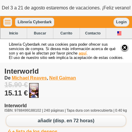
Del 3 a 21 de agosto estaremos de vacaciones. ¡Feliz verano!
Librería Cyberdark
Login
Inicio
Buscar
Carrito
Contacto
Librería Cyberdark.net usa cookies para poder ofrecer sus
servicios de compra. Si desea más información acerca de qué
son y en qué le afectan por favor pinche
aquí
.
El uso de nuestro sitio web implica la aceptación de estas cookies.
Interworld
De
Michael Reaves
,
Neil Gaiman
15.90 €
15.11 €
Interworld
ISBN: 9788499188102 | 240 páginas | Tapa dura con sobrecubierta | 0.40 kg
añadir (disp. en 72 horas)
ó + lista de los deseos