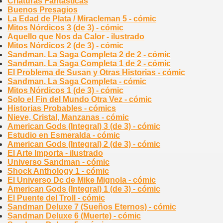
Criaturas Fantásticas
Buenos Presagios
La Edad de Plata / Miracleman 5 - cómic
Mitos Nórdicos 3 (de 3) - cómic
Aquello que Nos da Calor - ilustrado
Mitos Nórdicos 2 (de 3) - cómic
Sandman. La Saga Completa 2 de 2 - cómic
Sandman. La Saga Completa 1 de 2 - cómic
El Problema de Susan y Otras Historias - cómic
Sandman. La Saga Completa - cómic
Mitos Nórdicos 1 (de 3) - cómic
Solo el Fin del Mundo Otra Vez - cómic
Historias Probables - cómics
Nieve, Cristal, Manzanas - cómic
American Gods (Integral) 3 (de 3) - cómic
Estudio en Esmeralda - cómic
American Gods (Integral) 2 (de 3) - cómic
El Arte Importa - ilustrado
Universo Sandman - cómic
Shock Anthology 1 - cómic
El Universo Dc de Mike Mignola - cómic
American Gods (Integral) 1 (de 3) - cómic
El Puente del Troll - cómic
Sandman Deluxe 7 (Sueños Eternos) - cómic
Sandman Deluxe 6 (Muerte) - cómic