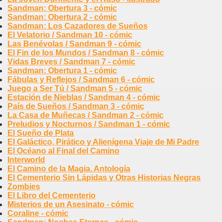
Sandman: Obertura 3 - cómic
Sandman: Obertura 2 - cómic
Sandman: Los Cazadores de Sueños
El Velatorio / Sandman 10 - cómic
Las Benévolas / Sandman 9 - cómic
El Fin de los Mundos / Sandman 8 - cómic
Vidas Breves / Sandman 7 - cómic
Sandman: Obertura 1 - cómic
Fábulas y Reflejos / Sandman 6 - cómic
Juego a Ser Tú / Sandman 5 - cómic
Estación de Nieblas / Sandman 4 - cómic
País de Sueños / Sandman 3 - cómic
La Casa de Muñecas / Sandman 2 - cómic
Preludios y Nocturnos / Sandman 1 - cómic
El Sueño de Plata
El Galáctico, Pirático y Alienígena Viaje de Mi Padre
El Océano al Final del Camino
Interworld
El Camino de la Magia. Antología
El Cementerio Sin Lápidas y Otras Historias Negras
Zombies
El Libro del Cementerio
Misterios de un Asesinato - cómic
Coraline - cómic