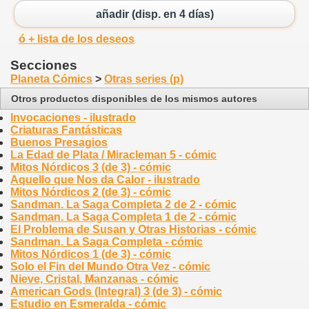
añadir (disp. en 4 días)
ó + lista de los deseos
Secciones
Planeta Cómics
>
Otras series (p)
Otros productos disponibles de los mismos autores
Invocaciones - ilustrado
Criaturas Fantásticas
Buenos Presagios
La Edad de Plata / Miracleman 5 - cómic
Mitos Nórdicos 3 (de 3) - cómic
Aquello que Nos da Calor - ilustrado
Mitos Nórdicos 2 (de 3) - cómic
Sandman. La Saga Completa 2 de 2 - cómic
Sandman. La Saga Completa 1 de 2 - cómic
El Problema de Susan y Otras Historias - cómic
Sandman. La Saga Completa - cómic
Mitos Nórdicos 1 (de 3) - cómic
Solo el Fin del Mundo Otra Vez - cómic
Nieve, Cristal, Manzanas - cómic
American Gods (Integral) 3 (de 3) - cómic
Estudio en Esmeralda - cómic