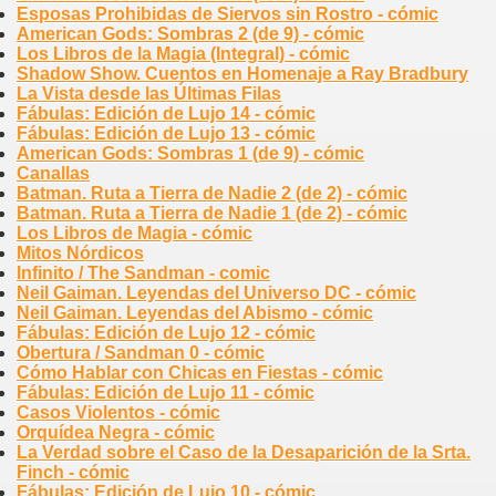
Esposas Prohibidas de Siervos sin Rostro - cómic
American Gods: Sombras 2 (de 9) - cómic
Los Libros de la Magia (Integral) - cómic
Shadow Show. Cuentos en Homenaje a Ray Bradbury
La Vista desde las Últimas Filas
Fábulas: Edición de Lujo 14 - cómic
Fábulas: Edición de Lujo 13 - cómic
American Gods: Sombras 1 (de 9) - cómic
Canallas
Batman. Ruta a Tierra de Nadie 2 (de 2) - cómic
Batman. Ruta a Tierra de Nadie 1 (de 2) - cómic
Los Libros de Magia - cómic
Mitos Nórdicos
Infinito / The Sandman - comic
Neil Gaiman. Leyendas del Universo DC - cómic
Neil Gaiman. Leyendas del Abismo - cómic
Fábulas: Edición de Lujo 12 - cómic
Obertura / Sandman 0 - cómic
Cómo Hablar con Chicas en Fiestas - cómic
Fábulas: Edición de Lujo 11 - cómic
Casos Violentos - cómic
Orquídea Negra - cómic
La Verdad sobre el Caso de la Desaparición de la Srta.
Finch - cómic
Fábulas: Edición de Lujo 10 - cómic