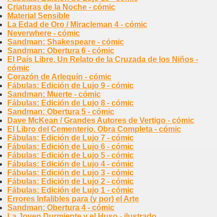
Criaturas de la Noche - cómic
Material Sensible
La Edad de Oro / Miracleman 4 - cómic
Neverwhere - cómic
Sandman: Shakespeare - cómic
Sandman: Obertura 6 - cómic
El País Libre. Un Relato de la Cruzada de los Niños -
cómic
Corazón de Arlequín - cómic
Fábulas: Edición de Lujo 9 - cómic
Sandman: Muerte - cómic
Fábulas: Edición de Lujo 8 - cómic
Sandman: Obertura 5 - cómic
Dave McKean / Grandes Autores de Vertigo - cómic
El Libro del Cementerio. Obra Completa - cómic
Fábulas: Edición de Lujo 7 - cómic
Fábulas: Edición de Lujo 6 - cómic
Fábulas: Edición de Lujo 5 - cómic
Fábulas: Edición de Lujo 4 - cómic
Fábulas: Edición de Lujo 3 - cómic
Fábulas: Edición de Lujo 2 - cómic
Fábulas: Edición de Lujo 1 - cómic
Errores Infalibles para (y por) el Arte
Sandman: Obertura 4 - cómic
La Joven Durmiente y el Huso - ilustrado