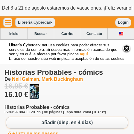
Del 3 a 21 de agosto estaremos de vacaciones. ¡Feliz verano!
Librería Cyberdark
Login
Inicio
Buscar
Carrito
Contacto
Librería Cyberdark.net usa cookies para poder ofrecer sus
servicios de compra. Si desea más información acerca de qué
son y en qué le afectan por favor pinche
aquí
.
El uso de nuestro sitio web implica la aceptación de estas cookies.
Historias Probables - cómics
De
Neil Gaiman
,
Mark Buckingham
16.95 €
16.10 €
Historias Probables - cómics
ISBN: 9788411120159 | 88 páginas | Tapa dura, color | 0.37 kg
añadir (disp. en 4 días)
ó + lista de los deseos