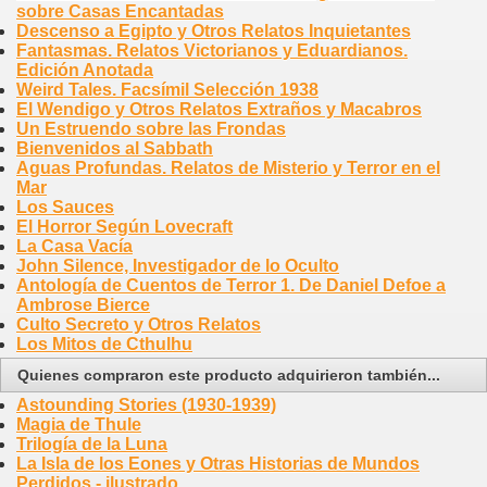
sobre Casas Encantadas
Descenso a Egipto y Otros Relatos Inquietantes
Fantasmas. Relatos Victorianos y Eduardianos.
Edición Anotada
Weird Tales. Facsímil Selección 1938
El Wendigo y Otros Relatos Extraños y Macabros
Un Estruendo sobre las Frondas
Bienvenidos al Sabbath
Aguas Profundas. Relatos de Misterio y Terror en el
Mar
Los Sauces
El Horror Según Lovecraft
La Casa Vacía
John Silence, Investigador de lo Oculto
Antología de Cuentos de Terror 1. De Daniel Defoe a
Ambrose Bierce
Culto Secreto y Otros Relatos
Los Mitos de Cthulhu
Quienes compraron este producto adquirieron también...
Astounding Stories (1930-1939)
Magia de Thule
Trilogía de la Luna
La Isla de los Eones y Otras Historias de Mundos
Perdidos - ilustrado