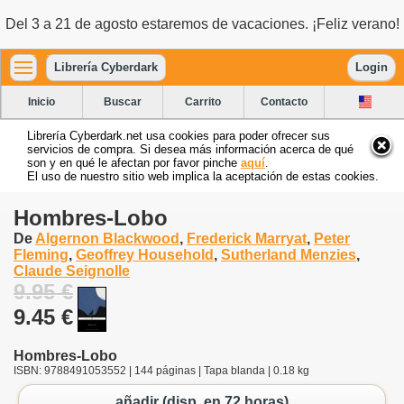
Del 3 a 21 de agosto estaremos de vacaciones. ¡Feliz verano!
Librería Cyberdark
Login
Inicio
Buscar
Carrito
Contacto
Librería Cyberdark.net usa cookies para poder ofrecer sus
servicios de compra. Si desea más información acerca de qué
son y en qué le afectan por favor pinche
aquí
.
El uso de nuestro sitio web implica la aceptación de estas cookies.
Hombres-Lobo
De
Algernon Blackwood
,
Frederick Marryat
,
Peter
Fleming
,
Geoffrey Household
,
Sutherland Menzies
,
Claude Seignolle
9.95 €
9.45 €
Hombres-Lobo
ISBN: 9788491053552 | 144 páginas | Tapa blanda | 0.18 kg
añadir (disp. en 72 horas)