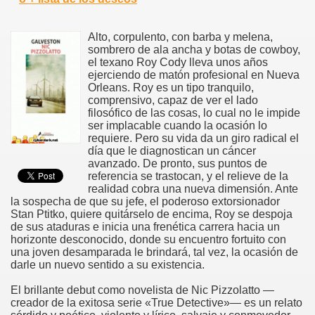
Alto, corpulento, con barba y melena,
sombrero de ala ancha y botas de cowboy,
el texano Roy Cody lleva unos años
ejerciendo de matón profesional en Nueva
Orleans. Roy es un tipo tranquilo,
comprensivo, capaz de ver el lado
filosófico de las cosas, lo cual no le impide
ser implacable cuando la ocasión lo
requiere. Pero su vida da un giro radical el
día que le diagnostican un cáncer
avanzado. De pronto, sus puntos de
referencia se trastocan, y el relieve de la
realidad cobra una nueva dimensión. Ante
la sospecha de que su jefe, el poderoso extorsionador
Stan Ptitko, quiere quitárselo de encima, Roy se despoja
de sus ataduras e inicia una frenética carrera hacia un
horizonte desconocido, donde su encuentro fortuito con
una joven desamparada le brindará, tal vez, la ocasión de
darle un nuevo sentido a su existencia.
El brillante debut como novelista de Nic Pizzolatto —
creador de la exitosa serie «True Detective»— es un relato