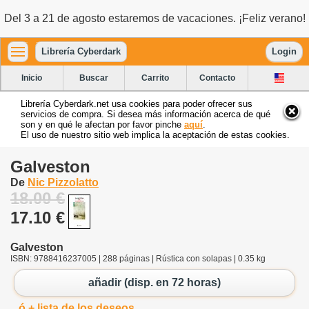
Del 3 a 21 de agosto estaremos de vacaciones. ¡Feliz verano!
Librería Cyberdark
Login
Inicio
Buscar
Carrito
Contacto
Librería Cyberdark.net usa cookies para poder ofrecer sus
servicios de compra. Si desea más información acerca de qué
son y en qué le afectan por favor pinche
aquí
.
El uso de nuestro sitio web implica la aceptación de estas cookies.
Galveston
De
Nic Pizzolatto
18.00 €
17.10 €
Galveston
ISBN: 9788416237005 | 288 páginas | Rústica con solapas | 0.35 kg
añadir (disp. en 72 horas)
ó + lista de los deseos