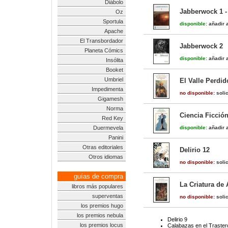
Diábolo
Jabberwock 1 -
Oz
Sportula
disponible:
añadir a
Apache
El Transbordador
Jabberwock 2
Planeta Cómics
disponible:
añadir a
Insólita
Booket
Umbriel
El Valle Perdid
Impedimenta
no disponible:
solic
Gigamesh
Norma
Ciencia Ficció
Red Key
Duermevela
disponible:
añadir a
Panini
Otras editoriales
Delirio 12
Otros idiomas
no disponible:
solic
guías de compra
La Criatura de 
libros más populares
superventas
no disponible:
solic
los premios hugo
los premios nebula
Delirio 9
los premios locus
Calabazas en el Trastero