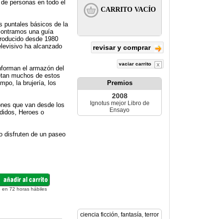
 de personas en todo el
os puntales básicos de la
contramos una guía
producido desde 1980
elevisivo ha alcanzado
revisar y comprar
vaciar carrito
onforman el armazón del
pretan muchos de estos
empo, la brujería, los
Premios
2008
Ignotus mejor Libro de
ones que van desde los
Ensayo
rdidos, Heroes o
o disfruten de un paseo
 en 72 horas hábiles
ciencia ficción
,
fantasía
,
terror