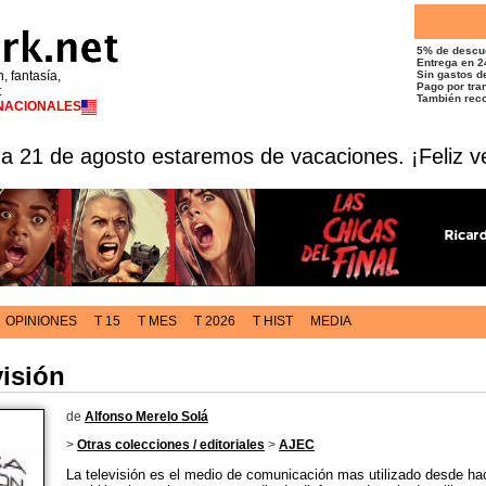
5% de descu
Entrega en 2
n, fantasía,
Sin gastos de
Pago por tran
t
También reco
RNACIONALES
 a 21 de agosto estaremos de vacaciones. ¡Feliz v
OPINIONES
T 15
T MES
T 2026
T HIST
MEDIA
visión
de
Alfonso Merelo Solá
>
Otras colecciones / editoriales
>
AJEC
La televisión es el medio de comunicación mas utilizado desde ha