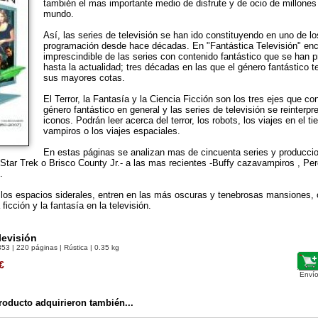
también el mas importante medio de disfrute y de ocio de millones
mundo.
Así, las series de televisión se han ido constituyendo en uno de l
programación desde hace décadas. En "Fantástica Televisión" en
imprescindible de las series con contenido fantástico que se han 
hasta la actualidad; tres décadas en las que el género fantástico t
sus mayores cotas.
El Terror, la Fantasía y la Ciencia Ficción son los tres ejes que c
género fantástico en general y las series de televisión se reinter
iconos. Podrán leer acerca del terror, los robots, los viajes en el ti
vampiros o los viajes espaciales.
En estas páginas se analizan mas de cincuenta series y producci
Star Trek o Brisco County Jr.- a las mas recientes -Buffy cazavampiros , Pe
.
 los espacios siderales, entren en las más oscuras y tenebrosas mansiones, 
ficción y la fantasía en la televisión.
levisión
353
| 220 páginas | Rústica | 0.35 kg
€
Envío
oducto adquirieron también...