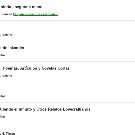
 oferta - segunda mano
l carrito
(
disponible en otras ediciones
)
l carrito
o de Iskander
itar
n. Poemas, Artículos y Novelas Cortas
l carrito
itar
Allende el Infinito y Otros Relatos Lovecraftianos
itar
 4: Tijeras