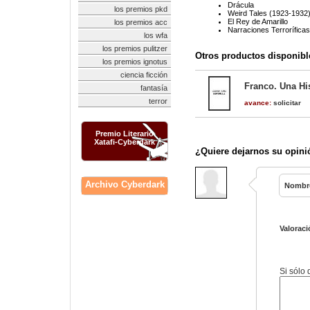
Drácula
los premios pkd
Weird Tales (1923-1932
El Rey de Amarillo
los premios acc
Narraciones Terroríficas
los wfa
los premios pulitzer
Otros productos disponibl
los premios ignotus
ciencia ficción
Franco. Una His
fantasía
terror
avance:
solicitar
Premio Literario
Xatafi-Cyberdark
¿Quiere dejarnos su opini
Archivo Cyberdark
Nombr
Valoraci
Si sólo