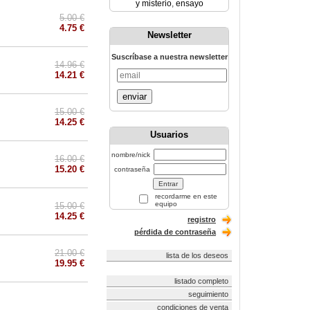
y misterio
,
ensayo
5.00 €
4.75 €
Newsletter
Suscríbase a nuestra newsletter
14.96 €
14.21 €
enviar
15.00 €
14.25 €
Usuarios
nombre/nick
16.00 €
15.20 €
contraseña
recordarme en este
equipo
15.00 €
14.25 €
registro
pérdida de contraseña
21.00 €
lista de los deseos
19.95 €
listado completo
seguimiento
condiciones de venta