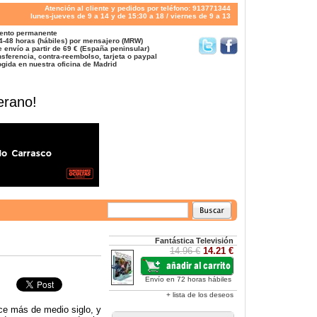
Atención al cliente y pedidos por teléfono: 913771344
lunes-jueves de 9 a 14 y de 15:30 a 18 / viernes de 9 a 13
ento permanente
4-48 horas (hábiles) por mensajero (MRW)
 envío a partir de 69 € (España peninsular)
sferencia, contra-reembolso, tarjeta o paypal
gida en nuestra oficina de Madrid
erano!
Fantástica Televisión
14.96 €
14.21 €
Envío en 72 horas hábiles
+ lista de los deseos
ce más de medio siglo, y