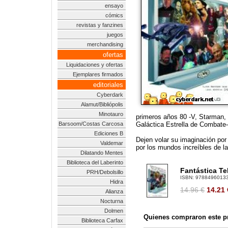
ensayo
cómics
revistas y fanzines
juegos
merchandising
ofertas
Liquidaciones y ofertas
Ejemplares firmados
editoriales
Cyberdark
Alamut/Bibliópolis
Minotauro
primeros años 80 -V, Starman, 
Barsoom/Costas Carcosa
Galáctica Estrella de Combate-
Ediciones B
Dejen volar su imaginación por
Valdemar
por los mundos increíbles de la 
Dilatando Mentes
Biblioteca del Laberinto
Fantástica Te
PRH/Debolsillo
ISBN:
9788496013
Hidra
14.96 €
14.21
Alianza
Nocturna
Dolmen
Quienes compraron este pr
Biblioteca Carfax