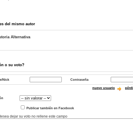
)
es del mismo autor
toria Alternativa
ón o su voto?
e/Nick
Contraseña
nuevo usuario
pérd
ón
Publicar también en Facebook
 desea dejar su voto no rellene este campo