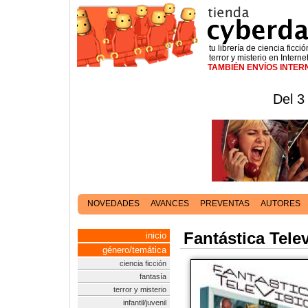
tu librería de ciencia ficció
terror y misterio en Interne
TAMBIÉN ENVÍOS INTE
Del 3
NOVEDADES
AVANCES
PREVENTAS
AUTORES
Fantástica Tele
inicio
género/temática
ciencia ficción
fantasía
terror y misterio
infantil/juvenil