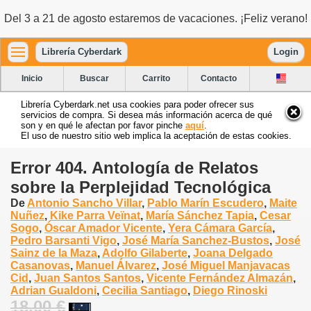
Del 3 a 21 de agosto estaremos de vacaciones. ¡Feliz verano!
Librería Cyberdark
Login
Inicio
Buscar
Carrito
Contacto
Librería Cyberdark.net usa cookies para poder ofrecer sus
servicios de compra. Si desea más información acerca de qué
son y en qué le afectan por favor pinche
aquí
.
El uso de nuestro sitio web implica la aceptación de estas cookies.
Error 404. Antología de Relatos
sobre la Perplejidad Tecnológica
De
Antonio Sancho Villar
,
Pablo Marín Escudero
,
Maite
Nuñez
,
Kike Parra Veïnat
,
María Sánchez Tapia
,
Cesar
Sogo
,
Óscar Amador Vicente
,
Yera Cámara García
,
Pedro Barsanti Vigo
,
José María Sanchez-Bustos
,
José
Sainz de la Maza
,
Adolfo Gilaberte
,
Joana Delgado
Casanovas
,
Manuel Álvarez
,
José Miguel Manjavacas
Cid
,
Juan Santos Santos
,
Vicente Fernández Almazán
,
Adrian Gualdoni
,
Cecilia Santiago
,
Diego Rinoski
18.00 €