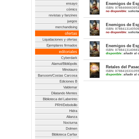
Enemigos de Espa
ensayo
ISBN: 9788466663953 |
cómics
no disponible:
solicit
revistas y fanzines
juegos
Enemigos de Espa
merchandising
ISBN: 9788413140506 
no disponible:
solicit
ofertas
Liquidaciones y ofertas
Enemigos de Espa
Ejemplares firmados
ISBN: 9788413140681 |
editoriales
disponible:
añadir al c
Cyberdark
Alamut/Bibliópolis
Retales del Pasa
Minotauro
ISBN: 9788416331055 |
disponible:
añadir al c
Barsoom/Costas Carcosa
Ediciones B
Valdemar
Dilatando Mentes
Biblioteca del Laberinto
PRH/Debolsillo
Hidra
Alianza
Nocturna
Dolmen
Biblioteca Carfax