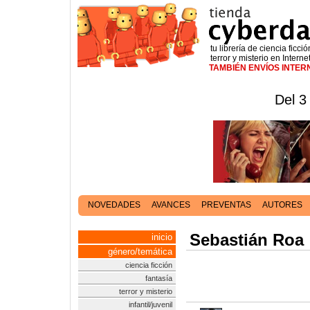
tu librería de ciencia ficció
terror y misterio en Interne
TAMBIÉN ENVÍOS INTE
Del 3
NOVEDADES
AVANCES
PREVENTAS
AUTORES
Sebastián Roa
inicio
género/temática
ciencia ficción
fantasía
terror y misterio
infantil/juvenil