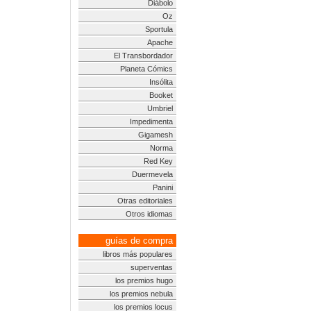
Diábolo
Oz
Sportula
Apache
El Transbordador
Planeta Cómics
Insólita
Booket
Umbriel
Impedimenta
Gigamesh
Norma
Red Key
Duermevela
Panini
Otras editoriales
Otros idiomas
guías de compra
libros más populares
superventas
los premios hugo
los premios nebula
los premios locus