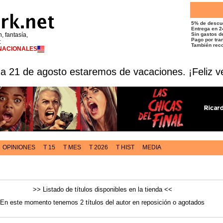
5% de descu
Entrega en 2
n, fantasía,
Sin gastos de
Pago por tran
t
También reco
RNACIONALES
 a 21 de agosto estaremos de vacaciones. ¡Feliz v
OPINIONES
T 15
T MES
T 2026
T HIST
MEDIA
>> Listado de títulos disponibles en la tienda <<
En este momento tenemos 2 títulos del autor en reposición o agotados