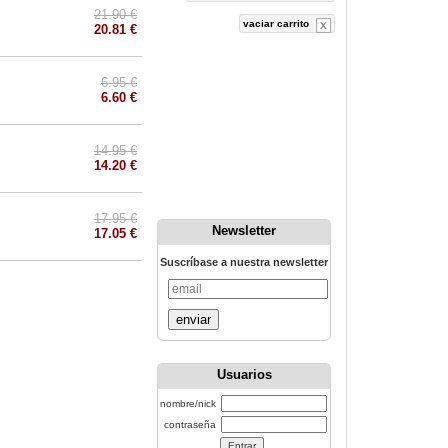
21.90 €
vaciar carrito
20.81 €
6.95 €
6.60 €
14.95 €
14.20 €
17.95 €
Newsletter
17.05 €
Suscríbase a nuestra newsletter
enviar
Usuarios
nombre/nick
contraseña