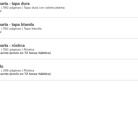
rta - tapa dura
 592 páginas | Tapa dura con sobrecubierta
ar
rta - tapa blanda
| 592 páginas | Tapa blanda
ar
rta - rústica
 592 páginas | Rústica
arrito
(envío en 72 horas hábiles)
do
 288 páginas | Rústica
arrito
(envío en 72 horas hábiles)