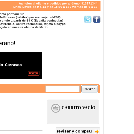
Atención al cliente y pedidos por teléfono: 913771344
lunes-jueves de 9 a 14 y de 15:30 a 18 / viernes de 9 a 13
ento permanente
4-48 horas (hábiles) por mensajero (MRW)
 envío a partir de 69 € (España peninsular)
sferencia, contra-reembolso, tarjeta o paypal
gida en nuestra oficina de Madrid
erano!
revisar y comprar