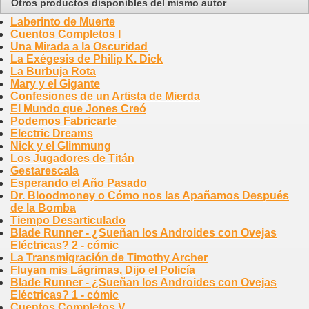
Otros productos disponibles del mismo autor
Laberinto de Muerte
Cuentos Completos I
Una Mirada a la Oscuridad
La Exégesis de Philip K. Dick
La Burbuja Rota
Mary y el Gigante
Confesiones de un Artista de Mierda
El Mundo que Jones Creó
Podemos Fabricarte
Electric Dreams
Nick y el Glimmung
Los Jugadores de Titán
Gestarescala
Esperando el Año Pasado
Dr. Bloodmoney o Cómo nos las Apañamos Después
de la Bomba
Tiempo Desarticulado
Blade Runner - ¿Sueñan los Androides con Ovejas
Eléctricas? 2 - cómic
La Transmigración de Timothy Archer
Fluyan mis Lágrimas, Dijo el Policía
Blade Runner - ¿Sueñan los Androides con Ovejas
Eléctricas? 1 - cómic
Cuentos Completos V