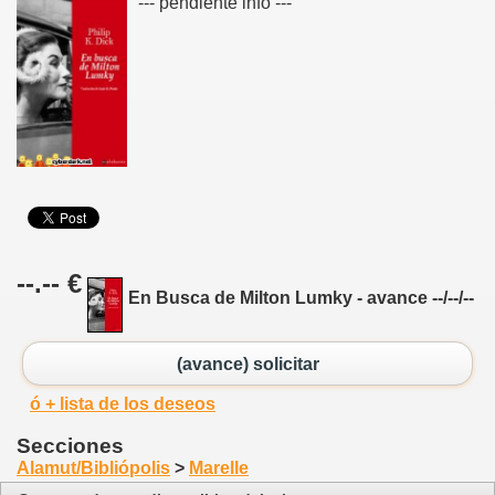
--- pendiente info ---
--.-- €
En Busca de Milton Lumky - avance --/--/--
(avance) solicitar
ó + lista de los deseos
Secciones
Alamut/Bibliópolis
>
Marelle