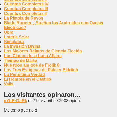
Cuentos Completos IV
Cuentos Completos III
Cuentos Completos II
La Pistola de Rayos
Blade Runner. ¿Sueñan los Androides con Ovejas
Eléctricas?
Ubik
Lotería Solar
Simulacra
La Invasión Divina
Los Mejores Relatos de Ciencia Ficción
Los Clanes de la Luna Alfana
Tiempo de Marte
Nuestros amigos de Frolik 8
Los Tres Estigmas de Palmer Eldritch
La Penúltima Verdad
El Hombre en el Castillo
Valis
Los visitantes opinaron...
cYbErDaRk
el 21 de abril de 2008 opina:
Me temo que no :(