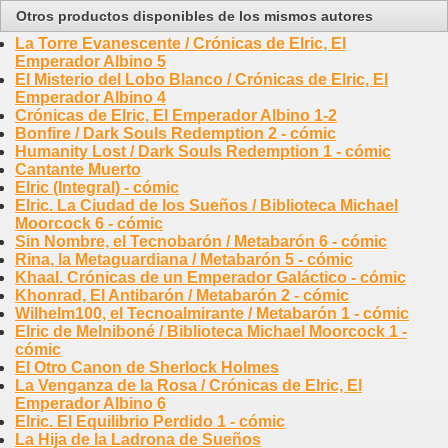
Otros productos disponibles de los mismos autores
La Torre Evanescente / Crónicas de Elric, El
Emperador Albino 5
El Misterio del Lobo Blanco / Crónicas de Elric, El
Emperador Albino 4
Crónicas de Elric, El Emperador Albino 1-2
Bonfire / Dark Souls Redemption 2 - cómic
Humanity Lost / Dark Souls Redemption 1 - cómic
Cantante Muerto
Elric (Integral) - cómic
Elric. La Ciudad de los Sueños / Biblioteca Michael
Moorcock 6 - cómic
Sin Nombre, el Tecnobarón / Metabarón 6 - cómic
Rina, la Metaguardiana / Metabarón 5 - cómic
Khaal. Crónicas de un Emperador Galáctico - cómic
Khonrad, El Antibarón / Metabarón 2 - cómic
Wilhelm100, el Tecnoalmirante / Metabarón 1 - cómic
Elric de Melniboné / Biblioteca Michael Moorcock 1 -
cómic
El Otro Canon de Sherlock Holmes
La Venganza de la Rosa / Crónicas de Elric, El
Emperador Albino 6
Elric. El Equilibrio Perdido 1 - cómic
La Hija de la Ladrona de Sueños