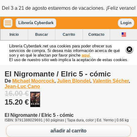
Del 3 a 21 de agosto estaremos de vacaciones. ¡Feliz verano!
Librería Cyberdark
Login
Inicio
Buscar
Carrito
Contacto
Librería Cyberdark.net usa cookies para poder ofrecer sus
servicios de compra. Si desea más información acerca de qué
son y en qué le afectan por favor pinche
aquí
.
El uso de nuestro sitio web implica la aceptación de estas cookies.
El Nigromante / Elric 5 - cómic
De
Michael Moorcock
,
Julien Blondel
,
Valentín Sécher
,
Jean-Luc Cano
16.00 €
15.20 €
El Nigromante / Elric 5 - cómic
ISBN: 9791388029691 | 60 páginas | Tapa dura, color | Ed. Yermo | 0.66 kg
añadir al carrito