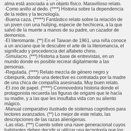
alma está asociada a un objeto físico. Maravilloso relato.
-Como anillo al dedo. (****) Historia sobre la dependencia
de la redes y la tecnología.
-Buena caza. (*****) Fantástico relato sobre la relación de
un joven con una hulijing, especie de hechicera, a la que
salvó de la muerte a manos de su padre, un cazador de
demonios.
-El literomante. (**) En el Taiwan de 1961, una niña conoce
a un anciano que le descubre el arte de la literomancia, el
significado y procedencia del alfabeto chino.
-Simulacro. (***) Historia a base de entrevistas, en un
mundo donde es posible recrear digitalmente a las
personas.
-Regulada. (****) Relato mezcla de género negro y
ciberpunk, donde una detective es contratada por la madre
de una chica de compañía asesinada. Muy buen relato.
-El zoo de papel. (*****) Conmovedora historia donde el
protagonista recuerda las figuras de origami que le hacía
su madre, y a las que les insuflaba vida con su aliento
mágico.
-Manual comparativo ilustrado de sistemas cognitivos para
lectores avanzados. (**) Lo mejor de este relato, las
descripciones de las razas alienígenas.
-Las olas. (***) Cuento sobre una nave generacional cuyos
habitantes deben decidir si utilizar una tecnología que los