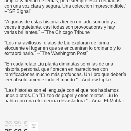
amplia variedad de temas, pero siempre están relatadas
con una voz clara y segura. Una colección imprescindible."
--"SF Signal"
"Algunas de estas historias tienen un lado sombrío y a
veces inquietante, casi todas son provocadoras y hay
varias brillantes." --"The Chicago Tribune"
"Los maravillosos relatos de Liu exploran de forma
elocuente el lugar en que se encuentran lo ordinario y lo
extraordinario." --"The Washington Post"
"En cada relato Liu planta diminutas semillas de una
historia personal, que florecen en narraciones con
ramificaciones mucho más profundas. Un libro que debería
leer absolutamente todo el mundo." --Andrew Liptak
"Las historias son el lenguaje con el que nos hablamos
unos a otros. En "El zoo de papel y otros relatos" Liu lo
habla con una elocuencia devastadora." --Amal El-Mohtar
26.95 €