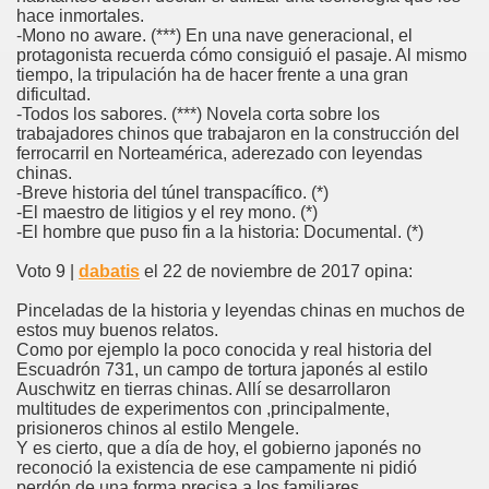
hace inmortales.
-Mono no aware. (***) En una nave generacional, el
protagonista recuerda cómo consiguió el pasaje. Al mismo
tiempo, la tripulación ha de hacer frente a una gran
dificultad.
-Todos los sabores. (***) Novela corta sobre los
trabajadores chinos que trabajaron en la construcción del
ferrocarril en Norteamérica, aderezado con leyendas
chinas.
-Breve historia del túnel transpacífico. (*)
-El maestro de litigios y el rey mono. (*)
-El hombre que puso fin a la historia: Documental. (*)
Voto 9 |
dabatis
el 22 de noviembre de 2017 opina:
Pinceladas de la historia y leyendas chinas en muchos de
estos muy buenos relatos.
Como por ejemplo la poco conocida y real historia del
Escuadrón 731, un campo de tortura japonés al estilo
Auschwitz en tierras chinas. Allí se desarrollaron
multitudes de experimentos con ,principalmente,
prisioneros chinos al estilo Mengele.
Y es cierto, que a día de hoy, el gobierno japonés no
reconoció la existencia de ese campamente ni pidió
perdón de una forma precisa a los familiares.