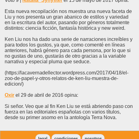
Voto 9 |
Natalia_Synyster
el 15 de mayo de 2017 opina:
Esta nueva recopilación nos muestra una nueva faceta de
Liu y nos presenta un gran abanico de estilos y variedad
en la escritura del autor, pasando por géneros totalmente
distintos: ciencia ficción, fantasía histórica y new weird.
Ken Liu nos ha dado una serie de narraciones increíbles y
para todos los gustos, ya que, como comenté en líneas
anteriores, habrá género para cada persona, por lo que si
no gustas de uno, gustarás de otro gracias a la variable
narrativa y especial pluma que seduce.
(https://lacavernadellector.wordpress.com/2017/04/18/el-
zoo-de-papel-y-otros-relatos-de-ken-liu-muestra-de-
edicion/)
Oxir
el 29 de abril de 2016 opina:
Si señor. Veo que al fin Ken Liu se está abriendo paso con
fuerza en las editoriales españolas con varios títulos,
desde su primer asomo en la antología Terra Nova.
legal
condiciones
nosotros