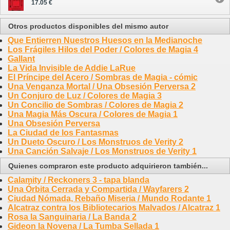
17.05 €
Otros productos disponibles del mismo autor
Que Entierren Nuestros Huesos en la Medianoche
Los Frágiles Hilos del Poder / Colores de Magia 4
Gallant
La Vida Invisible de Addie LaRue
El Príncipe del Acero / Sombras de Magia - cómic
Una Venganza Mortal / Una Obsesión Perversa 2
Un Conjuro de Luz / Colores de Magia 3
Un Concilio de Sombras / Colores de Magia 2
Una Magia Más Oscura / Colores de Magia 1
Una Obsesión Perversa
La Ciudad de los Fantasmas
Un Dueto Oscuro / Los Monstruos de Verity 2
Una Canción Salvaje / Los Monstruos de Verity 1
Quienes compraron este producto adquirieron también...
Calamity / Reckoners 3 - tapa blanda
Una Órbita Cerrada y Compartida / Wayfarers 2
Ciudad Nómada, Rebaño Miseria / Mundo Rodante 1
Alcatraz contra los Bibliotecarios Malvados / Alcatraz 1
Rosa la Sanguinaria / La Banda 2
Gideon la Novena / La Tumba Sellada 1