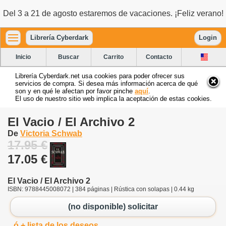
Del 3 a 21 de agosto estaremos de vacaciones. ¡Feliz verano!
Librería Cyberdark
Login
Inicio
Buscar
Carrito
Contacto
Librería Cyberdark.net usa cookies para poder ofrecer sus
servicios de compra. Si desea más información acerca de qué
son y en qué le afectan por favor pinche
aquí
.
El uso de nuestro sitio web implica la aceptación de estas cookies.
El Vacio / El Archivo 2
De
Victoria Schwab
17.95 €
17.05 €
El Vacio / El Archivo 2
ISBN: 9788445008072 | 384 páginas | Rústica con solapas | 0.44 kg
(no disponible) solicitar
ó + lista de los deseos