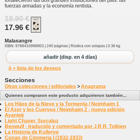
fortalecieron las dos grandes instituciones del país: las
fuerzas armadas y la economía rentista.
18.90 €
17.96 €
Malasangre
ISBN: 9788433998903 | 240 páginas | Rústica con solapas | 0.36 kg
añadir (disp. en 4 días)
ó + lista de los deseos
Secciones
Otras colecciones / editoriales
>
Anagrama
Quienes compraron este producto adquirieron también...
Los Hijos de la Nieve y la Tormenta / Neimhaim 1
El Azor y los Cuervos / Neimhaim 2 - nueva edición
Ayantek
Light Chaser. Surcaluz
Beowulf - traducido y comentado por J.R.R. Tolkien
La Historia de Kullervo
Conan de Cimmeria I (1932-1933)